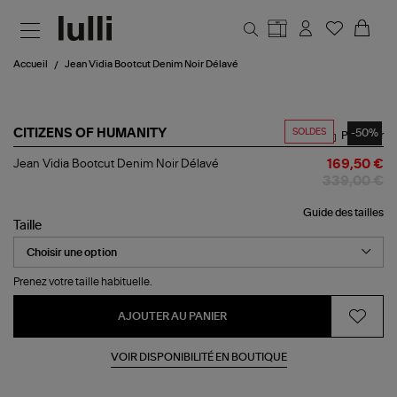
Aller au contenu principal
Accueil
Jean Vidia Bootcut Denim Noir Délavé
SOLDES
-50%
CITIZENS OF HUMANITY
Partager
Jean
Jean Vidia Bootcut Denim Noir Délavé
169,50 €
Vidia
339,00 €
Bootcut
Denim
Guide des tailles
Noir
Taille
Délavé
Prenez votre taille habituelle.
AJOUTER AU PANIER
VOIR DISPONIBILITÉ EN BOUTIQUE