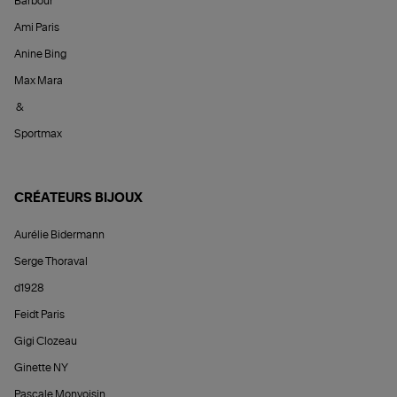
Barbour
Ami Paris
Anine Bing
Max Mara
&
Sportmax
CRÉATEURS BIJOUX
Aurélie Bidermann
Serge Thoraval
d1928
Feidt Paris
Gigi Clozeau
Ginette NY
Pascale Monvoisin