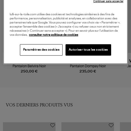
Continuer sans accepter
lulli-sur-la-toile.com utilise des cookies et technologies similaires à des fins de
performance, personnalisation, publicité et analyses, en collaboration avec des
partenaires tels que Google. Vous pouvez configurer vos choix via « Paramétrer »,
accepter l’ensemble des cookies (« J’accepte ») ou refuser ceux non strictement
nécessaires (« Continuer sans accepter »). Pour en savoir plus sur l’utilisation de
vos données,
consulter notre politique de cookies
Paramètres des cookies
Autoriser tous les cookies
ISABEL MARANT
VANESSA BRUNO
Pantalon Belvira Noir
Pantalon Dompay Noir
Je
250,00 €
235,00 €
VOS DERNIERS PRODUITS VUS