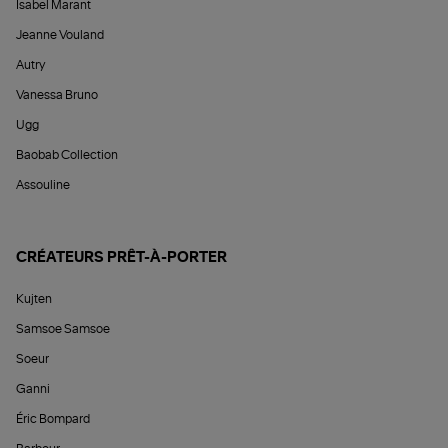
Isabel Marant
Jeanne Vouland
Autry
Vanessa Bruno
Ugg
Baobab Collection
Assouline
CRÉATEURS PRÊT-À-PORTER
Kujten
Samsoe Samsoe
Soeur
Ganni
Éric Bompard