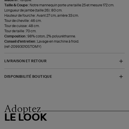
Made in :
Turquie.
Taille & Coupe :
Notre mannequin porte une taille 25 et mesure 172 cm.
Longueur de jambe (taille 26) : 80 cm.
Hauteur de fourche : Avant 27 cm, arrière 33 cm.
Tour de cheville : 46 cm.
Tour de cuisse : 48 cm.
Tour de taille : 70 cm.
Composition :
98% coton, 2% polyuréthanne.
Conseil d'entretien :
Lavage en machine à froid.
(ref-20993010STOMY)
LIVRAISON ET RETOUR
DISPONIBILITÉ BOUTIQUE
Adoptez
LE LOOK