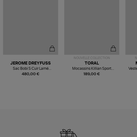
NOUVELLE COLLECTION
N
JEROME DREYFUSS
TORAL
Sac Bobi S Cuir Lamé
Mocassins Killian Sport
Veste
Champagne
Mousse
480,00 €
189,00 €