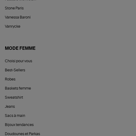
Stone Paris
Vanessa Baroni
Vanrycke
MODE FEMME
Choisi pour vous
Best-Sellers
Robes
Baskets femme
Sweatshirt
Jeans
Sacs à main
Bijoux tendances
Doudounes et Parkas