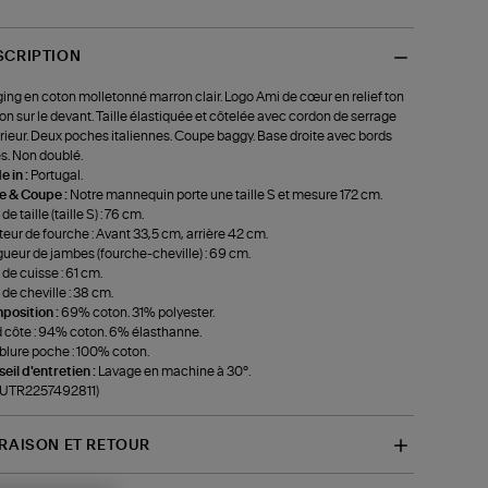
SCRIPTION
ing en coton molletonné marron clair. Logo Ami de cœur en relief ton
ton sur le devant. Taille élastiquée et côtelée avec cordon de serrage
rieur. Deux poches italiennes. Coupe baggy. Base droite avec bords
s. Non doublé.
 in :
Portugal.
le & Coupe :
Notre mannequin porte une taille S et mesure 172 cm.
de taille (taille S) : 76 cm.
eur de fourche : Avant 33,5 cm, arrière 42 cm.
ueur de jambes (fourche-cheville) : 69 cm.
 de cuisse : 61 cm.
 de cheville : 38 cm.
position :
69% coton. 31% polyester.
 côte : 94% coton. 6% élasthanne.
lure poche : 100% coton.
eil d'entretien :
Lavage en machine à 30°.
-UTR2257492811)
VRAISON ET RETOUR