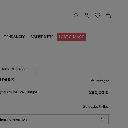
TENDANCES
VALISE D'ÉTÉ
LAST CHANCE
MADE IN EUROPE
I PARIS
Partager
ging
ging Ami de Cœur Taupe
290,00 €
i
ur
Guide des tailles
upe
le