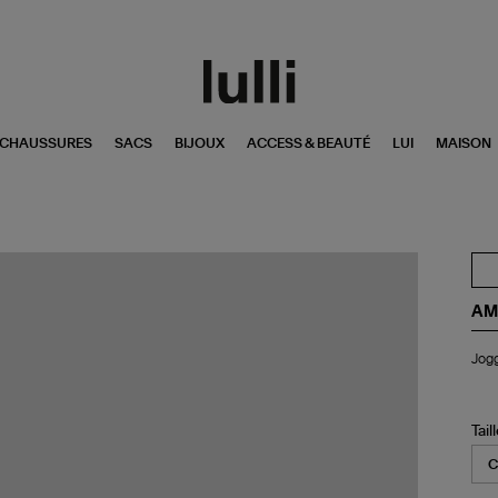
CHAUSSURES
SACS
BIJOUX
ACCESS & BEAUTÉ
LUI
MAISON
AM
Jog
Jog
Am
de
Cœ
Ta
Tail