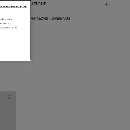
SPONIBILITÉ BOUTIQUE
ntinuer sans accepter
PANTALONS
-
JOGGINGS
ections similaires :
ublicité et
étrer »,
s accepter »).