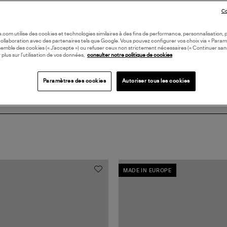
DI
Co
Coll
oile.com utilise des cookies et technologies similaires à des fins de performance, personnalisation, p
collaboration avec des partenaires tels que Google. Vous pouvez configurer vos choix via « Param
semble des cookies (« J’accepte ») ou refuser ceux non strictement nécessaires (« Continuer san
 plus sur l’utilisation de vos données,
consulter notre politique de cookies
Paramètres des cookies
Autoriser tous les cookies
MADE IN EUROPE