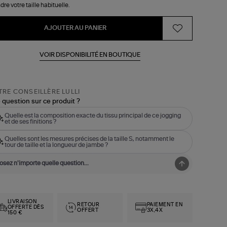
dre votre taille habituelle.
AJOUTER AU PANIER
VOIR DISPONIBILITÉ EN BOUTIQUE
RE CONSEILLÈRE LULLI
 question sur ce produit ?
Quelle est la composition exacte du tissu principal de ce jogging
et de ses finitions ?
Quelles sont les mesures précises de la taille S, notamment le
tour de taille et la longueur de jambe ?
LIVRAISON
RETOUR
PAIEMENT EN
OFFERTE DÈS
OFFERT
3X,4X
150 €