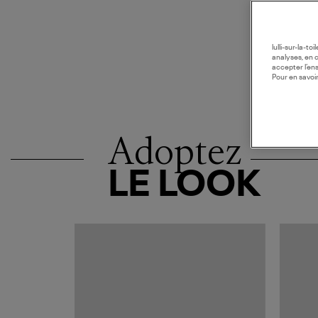
lulli-sur-la-t
analyses, en 
accepter l’en
Pour en savoir
Adoptez
LE LOOK