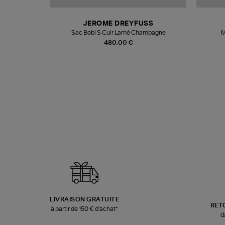
N
JEROME DREYFUSS
te
Sac Bobi S Cuir Lamé Champagne
M
480,00 €
LIVRAISON GRATUITE
RET
à partir de 150 € d'achat*
d