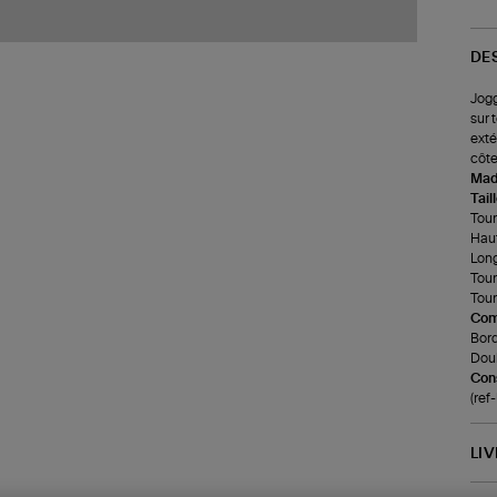
DE
Jogg
sur 
exté
côte
Made
Tail
Tour 
Haut
Long
Tour
Tour
Com
Bord
Doub
Cons
(ref
LI