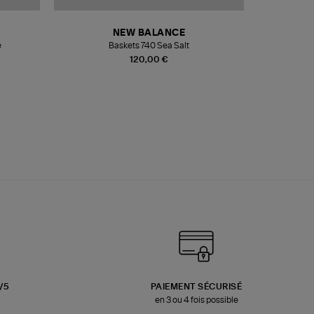
NEW BALANCE
e
Baskets 740 Sea Salt
Veste
120,00 €
3/5
PAIEMENT SÉCURISÉ
en 3 ou 4 fois possible