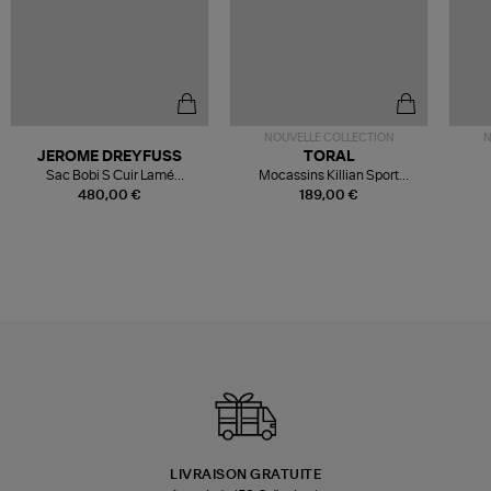
NOUVELLE COLLECTION
N
JEROME DREYFUSS
TORAL
Sac Bobi S Cuir Lamé
Mocassins Killian Sport
Champagne
Mousse
480,00 €
189,00 €
LIVRAISON GRATUITE