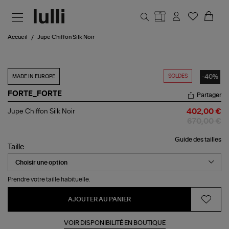
Aller au contenu principal
Accueil
Jupe Chiffon Silk Noir
SOLDES
-40%
MADE IN EUROPE
FORTE_FORTE
Partager
Jupe
Jupe Chiffon Silk Noir
402,00 €
Chiffon
670,00 €
Silk
Noir
Guide des tailles
Taille
Prendre votre taille habituelle.
AJOUTER AU PANIER
VOIR DISPONIBILITÉ EN BOUTIQUE