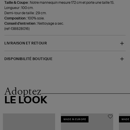
Taille & Coupe :
Notre mannequin mesure 172 cm et porte une taille 1S.
Longueur : 100 cm.
Demi-tour de taille : 29 cm.
Composition :
100% soie.
Conseil d'entretien :
Nettoyage a sec.
(ref-138828016)
LIVRAISON ET RETOUR
DISPONIBILITÉ BOUTIQUE
Adoptez
LE LOOK
MADE IN EUROPE
MADE 