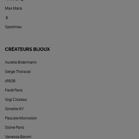
Max Mara
&
Sportmax
CRÉATEURS BIJOUX
Aurélie Bidermann
Serge Thoraval
d1928
Feidt Paris
Gigi Clozeau
Ginette NY
Pascale Monvoisin
Stone Paris
Vanessa Baroni