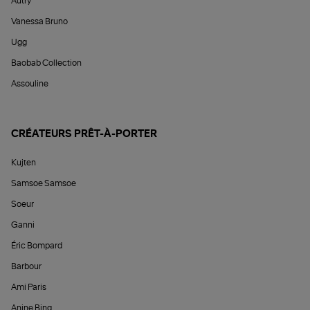
Autry
Vanessa Bruno
Ugg
Baobab Collection
Assouline
CRÉATEURS PRÊT-À-PORTER
Kujten
Samsoe Samsoe
Soeur
Ganni
Éric Bompard
Barbour
Ami Paris
Anine Bing