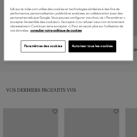
lulli-sur-la-toile.com utilise des cookies et technologies similaires à des fins de
performance, personnalisation, publicité et analyses, en collaboration avec des
partenaires tels que Google. Vous pouvez configurer vos choix via « Paramétrer »,
accepter l’ensemble des cookies (« J’accepte ») ou refuser ceux non strictement
nécessaires (« Continuer sans accepter »). Pour en savoir plus sur l’utilisation de
vos données,
consulter notre politique de cookies
NOUVELLE COLLECTION
MARANT ÉTOILE
XIRENA
Paramètres des cookies
Autoriser tous les cookies
Jupe Loraine Black
Jupe Amore Black
Jup
495,00 €
440,00 €
VOS DERNIERS PRODUITS VUS