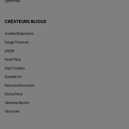
Sportmax
CRÉATEURS BIJOUX
Aurélie Bidermann
Serge Thoraval
d1928
Feidt Paris
Gigi Clozeau
Ginette NY
Pascale Monvoisin
Stone Paris
Vanessa Baroni
Vanrycke