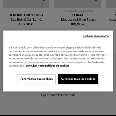
NOUVELLE COLLECTION
N
JEROME DREYFUSS
TORAL
Sac Bobi S Cuir Lamé
Mocassins Killian Sport
Veste
Champagne
Mousse
480,00 €
189,00 €
Continuer sans accepter
lulli-sur-la-toile.com utilise des cookies et technologies similaires à des fins de
performance, personnalisation, publicité et analyses, en collaboration avec des
partenaires tels que Google. Vous pouvez configurer vos choix via « Paramétrer »,
accepter l’ensemble des cookies (« J’accepte ») ou refuser ceux non strictement
nécessaires (« Continuer sans accepter »). Pour en savoir plus sur l’utilisation de
vos données,
consulter notre politique de cookies
Paramètres des cookies
Autoriser tous les cookies
LIVRAISON GRATUITE
à partir de 150 € d'achat*