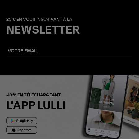
20 € EN VOUS INSCRIVANT À LA
NEWSLETTER
-10% EN TÉLÉCHARGEANT
L'APP LULLI