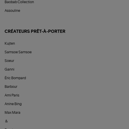
Baobab Collection
Assouline
CRÉATEURS PRÊT-À-PORTER
Kujten
Samsoe Samsoe
Soeur
Ganni
Éric Bompard
Barbour
Ami Paris
Anine Bing
Max Mara
&