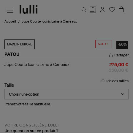
Aller au contenu principal
Accueil
Jupe Courte Iconic Laine à Carreaux
SOLDES
-50%
MADE IN EUROPE
PATOU
Partager
Jupe
Jupe Courte Iconic Laine à Carreaux
275,00 €
Courte
550,00 €
Iconic
Laine
Guide des tailles
à
Taille
Carreaux
Prenez votre taille habituelle.
VOTRE CONSEILLÈRE LULLI
Une question sur ce produit ?