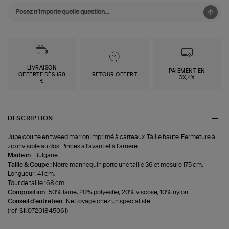
LIVRAISON
PAIEMENT EN
OFFERTE DÈS 150
RETOUR OFFERT
3X,4X
€
DESCRIPTION
Jupe courte en tweed marron imprimé à carreaux. Taille haute. Fermeture à
zip invisible au dos. Pinces à l'avant et à l'arrière.
Made in :
Bulgarie.
Taille & Coupe :
Notre mannequin porte une taille 36 et mesure 175 cm.
Longueur : 41 cm.
Tour de taille : 68 cm.
Composition :
50% laine, 20% polyester, 20% viscose, 10% nylon.
Conseil d'entretien :
Nettoyage chez un spécialiste.
(ref-SK07201845061)