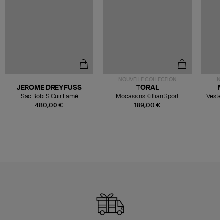
NOUVELLE COLLECTION
N
JEROME DREYFUSS
TORAL
Sac Bobi S Cuir Lamé
Mocassins Killian Sport
Veste
Champagne
Mousse
480,00 €
189,00 €