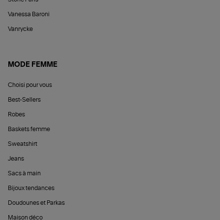
Vanessa Baroni
Vanrycke
MODE FEMME
Choisi pour vous
Best-Sellers
Robes
Baskets femme
Sweatshirt
Jeans
Sacs à main
Bijoux tendances
Doudounes et Parkas
Maison déco