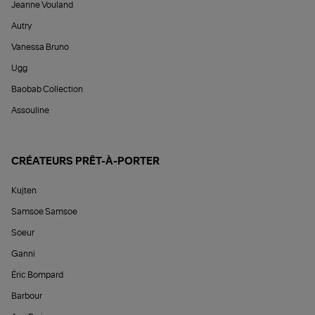
Jeanne Vouland
Autry
Vanessa Bruno
Ugg
Baobab Collection
Assouline
CRÉATEURS PRÊT-À-PORTER
Kujten
Samsoe Samsoe
Soeur
Ganni
Éric Bompard
Barbour