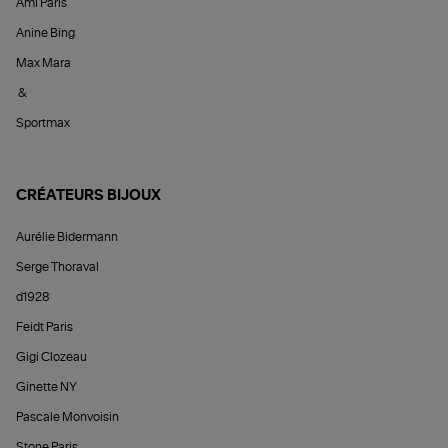
Ami Paris
Anine Bing
Max Mara
&
Sportmax
CRÉATEURS BIJOUX
Aurélie Bidermann
Serge Thoraval
d1928
Feidt Paris
Gigi Clozeau
Ginette NY
Pascale Monvoisin
Stone Paris