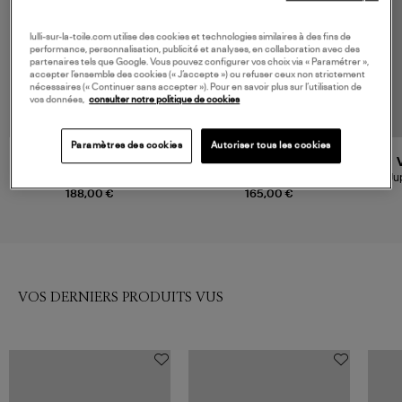
lulli-sur-la-toile.com utilise des cookies et technologies similaires à des fins de
performance, personnalisation, publicité et analyses, en collaboration avec des
partenaires tels que Google. Vous pouvez configurer vos choix via « Paramétrer »,
accepter l’ensemble des cookies (« J’accepte ») ou refuser ceux non strictement
nécessaires (« Continuer sans accepter »). Pour en savoir plus sur l’utilisation de
vos données,
consulter notre politique de cookies
Paramètres des cookies
Autoriser tous les cookies
RAILS
ESSENTIEL ANTWERP
Jupe Anya Mint Linnea
Jupe Kim Vert Noir
Ju
188,00 €
165,00 €
VOS DERNIERS PRODUITS VUS