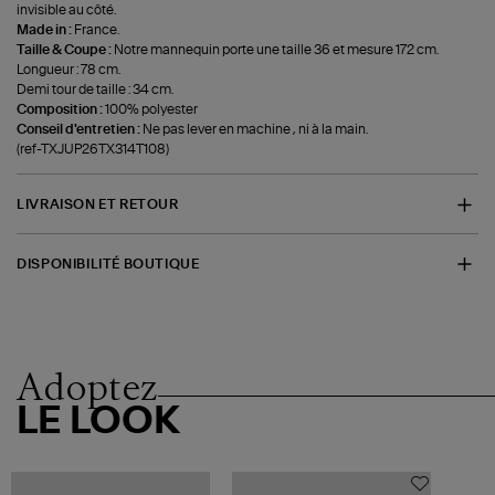
invisible au côté.
Made in :
France.
Taille & Coupe :
Notre mannequin porte une taille 36 et mesure 172 cm.
Longueur : 78 cm.
Demi tour de taille : 34 cm.
Composition :
100% polyester
Conseil d'entretien :
Ne pas lever en machine , ni à la main.
(ref-TXJUP26TX314T108)
LIVRAISON ET RETOUR
DISPONIBILITÉ BOUTIQUE
Adoptez
LE LOOK