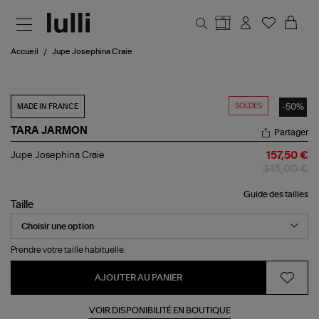
Aller au contenu principal
Accueil
Jupe Josephina Craie
SOLDES
-50%
MADE IN FRANCE
TARA JARMON
Partager
Jupe
Jupe Josephina Craie
157,50 €
Josephina
315,00 €
Craie
Guide des tailles
Taille
Prendre votre taille habituelle.
AJOUTER AU PANIER
VOIR DISPONIBILITÉ EN BOUTIQUE