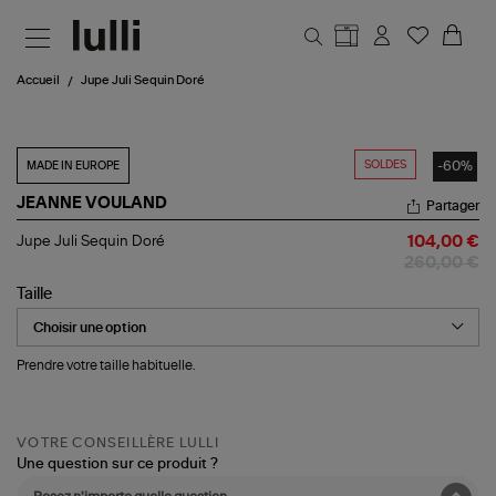
Aller au contenu principal
Accueil
Jupe Juli Sequin Doré
SOLDES
-60%
MADE IN EUROPE
JEANNE VOULAND
Partager
Jupe
Jupe Juli Sequin Doré
104,00 €
Juli
260,00 €
Sequin
Doré
Taille
Prendre votre taille habituelle.
VOTRE CONSEILLÈRE LULLI
Une question sur ce produit ?