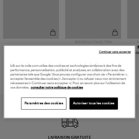
NOUVELLE COLLECTION
N
JEROME DREYFUSS
TORAL
Continuer sans accepter
Sac Bobi S Cuir Lamé
Mocassins Killian Sport
Veste
Champagne
Mousse
480,00 €
189,00 €
lulli-sur-la-toile.com utilise des cookies et technologies similaires à des fins de
performance, personnalisation, publicité et analyses, en collaboration avec des
partenaires tels que Google. Vous pouvez configurer vos choix via « Paramétrer »,
accepter l’ensemble des cookies (« J’accepte ») ou refuser ceux non strictement
nécessaires (« Continuer sans accepter »). Pour en savoir plus sur l’utilisation de
vos données,
consulter notre politique de cookies
Paramètres des cookies
Autoriser tous les cookies
LIVRAISON GRATUITE