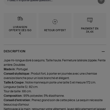
LIVRAISON
PAIEMENT EN
OFFERTE DÈS 150
RETOUR OFFERT
3X,4X
€
DESCRIPTION
Jupe mi-longue doré à sequins. Taille haute. Fermeture latérale zippée. Fente
arrière. Doublée.
Made in :
Portugal.
Conseil stylistique :
Produit fort, à porter en journée avec une chemise
oversize blanche pour un look branché et élégant.
Taille & Coupe :
Notre mannequin porte une taille S et mesure 172 cm.
Longueur (taille S) : 82 cm.
Tour de taille : 66 cm.
Composition :
95% polyester, 5% élasthanne.
Conseil d'entretien :
Prenez grand soin de cette pièce. Le sequin nécessite
beaucoup d'amour.
Nettoyage à la main : retournez votre vêtement, lavez délicatement et laissez