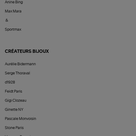
Anine Bing
Max Mara
&
Sportmax
CRÉATEURS BIJOUX
Aurélie Bidermann
Serge Thoraval
d1928
Feidt Paris
Gigi Clozeau
Ginette NY
Pascale Monvoisin
Stone Paris