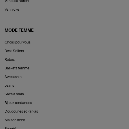
Vanessa Baroni
Vanrycke
MODE FEMME
Choisi pour vous
Best-Sellers
Robes
Baskets femme
Sweatshirt
Jeans
Sacs à main
Bijoux tendances
Doudounes et Parkas
Maison déco
Beauté