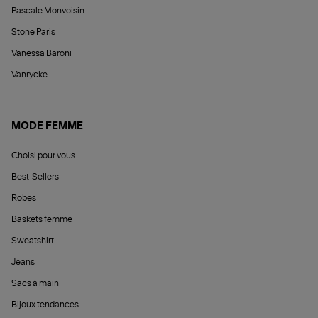
Pascale Monvoisin
Stone Paris
Vanessa Baroni
Vanrycke
MODE FEMME
Choisi pour vous
Best-Sellers
Robes
Baskets femme
Sweatshirt
Jeans
Sacs à main
Bijoux tendances