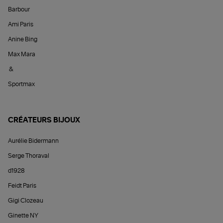
Barbour
Ami Paris
Anine Bing
Max Mara
&
Sportmax
CRÉATEURS BIJOUX
Aurélie Bidermann
Serge Thoraval
d1928
Feidt Paris
Gigi Clozeau
Ginette NY