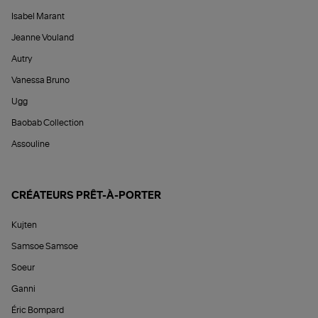
Isabel Marant
Jeanne Vouland
Autry
Vanessa Bruno
Ugg
Baobab Collection
Assouline
CRÉATEURS PRÊT-À-PORTER
Kujten
Samsoe Samsoe
Soeur
Ganni
Éric Bompard