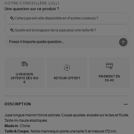
VOTRE CONSEILLÈRE LULLI
Une question sur ce produit ?
Cette jupe est-elle disponible en d'autres couleurs ?
Quelle est la longueur de la jupe pour une taille M ?
LIVRAISON
PAIEMENT EN
OFFERTE DÈS 150
RETOUR OFFERT
3X,4X
€
DESCRIPTION
Jupe longue marron foncé satinée. Coupe ajustée, évasée sur le bas et fluide.
Taille mi-haute élastiquée.
Made in :
Chine.
Taille & Coupe :
Notre mannequin porte une taille S et mesure 172 cm.