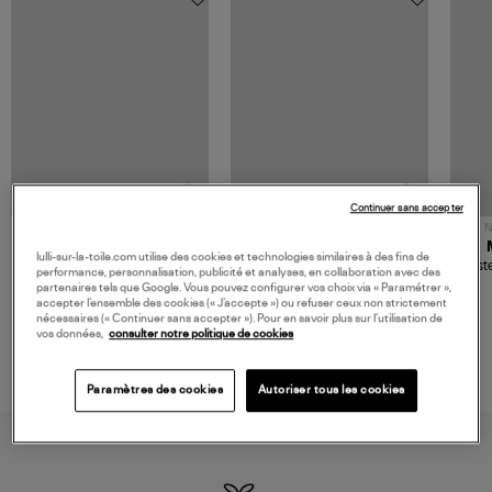
Continuer sans accepter
NOUVELLE COLLECTION
N
JEROME DREYFUSS
TORAL
lulli-sur-la-toile.com utilise des cookies et technologies similaires à des fins de
Sac Bobi S Cuir Lamé
Mocassins Killian Sport
Veste
performance, personnalisation, publicité et analyses, en collaboration avec des
Champagne
Mousse
480,00 €
189,00 €
partenaires tels que Google. Vous pouvez configurer vos choix via « Paramétrer »,
accepter l’ensemble des cookies (« J’accepte ») ou refuser ceux non strictement
nécessaires (« Continuer sans accepter »). Pour en savoir plus sur l’utilisation de
vos données,
consulter notre politique de cookies
Paramètres des cookies
Autoriser tous les cookies