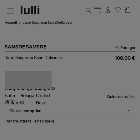
Aller au contenu principal
Accueil
Jupe Saagneta Satin Delicioso
SAMSOE SAMSOE
Partager
Jupe
Jupe Saagneta Satin Delicioso
100,00 €
Saagneta
Satin
Delicioso
Guide des tailles
Taille
Prendre votre taille habituelle.