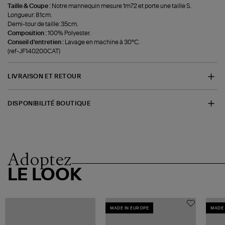
Taille & Coupe :
Notre mannequin mesure 1m72 et porte une taille S.
Longueur: 81cm.
Demi-tour de taille: 35cm.
Composition :
100% Polyester.
Conseil d'entretien :
Lavage en machine à 30°C.
(ref-JF140200CAT)
LIVRAISON ET RETOUR
DISPONIBILITÉ BOUTIQUE
Adoptez
LE LOOK
MADE IN EUROPE
MADE 