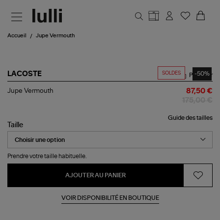
Aller au contenu principal
Accueil
Jupe Vermouth
SOLDES
-50%
LACOSTE
Partager
Jupe
Jupe Vermouth
87,50 €
Vermouth
175,00 €
Guide des tailles
Taille
Prendre votre taille habituelle.
AJOUTER AU PANIER
VOIR DISPONIBILITÉ EN BOUTIQUE