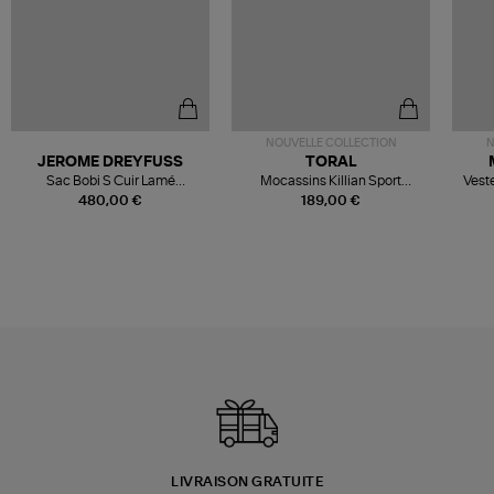
NOUVELLE COLLECTION
N
JEROME DREYFUSS
TORAL
Sac Bobi S Cuir Lamé
Mocassins Killian Sport
Veste
Champagne
Mousse
480,00 €
189,00 €
LIVRAISON GRATUITE