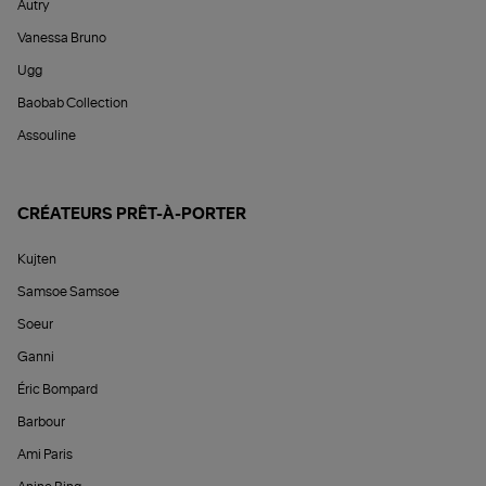
Autry
Vanessa Bruno
Ugg
Baobab Collection
Assouline
CRÉATEURS PRÊT-À-PORTER
Kujten
Samsoe Samsoe
Soeur
Ganni
Éric Bompard
Barbour
Ami Paris