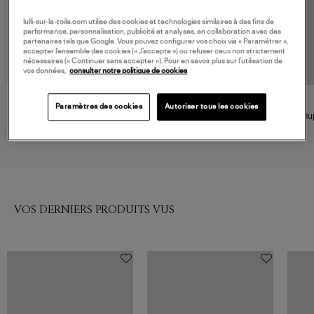
lulli-sur-la-toile.com utilise des cookies et technologies similaires à des fins de
performance, personnalisation, publicité et analyses, en collaboration avec des
partenaires tels que Google. Vous pouvez configurer vos choix via « Paramétrer »,
accepter l’ensemble des cookies (« J’accepte ») ou refuser ceux non strictement
nécessaires (« Continuer sans accepter »). Pour en savoir plus sur l’utilisation de
vos données,
consulter notre politique de cookies
SAMSOE SAMSOE
ESSENTIEL ANTWERP
Paramètres des cookies
Autoriser tous les cookies
Jupe Mi-Longue Uma Night
Jupe Kim Vert Noir
Ju
Sky
100,00 €
165,00 €
VOS DERNIERS PRODUITS VUS