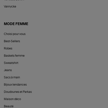
Vanrycke
MODE FEMME
Choisi pour vous
Best-Sellers
Robes
Baskets femme
Sweatshirt
Jeans
Sacs à main
Bijoux tendances
Doudounes et Parkas
Maison déco
Beauté