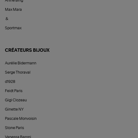
Anine Bing
Max Mara
&
Sportmax
CRÉATEURS BIJOUX
Aurélie Bidermann
Serge Thoraval
d1928
Feidt Paris
Gigi Clozeau
Ginette NY
Pascale Monvoisin
Stone Paris
Vanessa Baroni