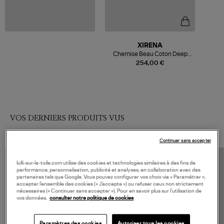
XIRENA
Chemise Beau Coton Deep
Water
254,00 €
VOS DERNIERS PRODUITS VUS
Continuer sans accepter
lulli-sur-la-toile.com utilise des cookies et technologies similaires à des fins de
performance, personnalisation, publicité et analyses, en collaboration avec des
partenaires tels que Google. Vous pouvez configurer vos choix via « Paramétrer »,
accepter l’ensemble des cookies (« J’accepte ») ou refuser ceux non strictement
nécessaires (« Continuer sans accepter »). Pour en savoir plus sur l’utilisation de
vos données,
consulter notre politique de cookies
Paramètres des cookies
Autoriser tous les cookies