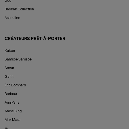
Ugg
Baobab Collection
Assouline
CRÉATEURS PRÊT-À-PORTER
Kujten
Samsoe Samsoe
Soeur
Ganni
Éric Bompard
Barbour
Ami Paris
Anine Bing
Max Mara
&