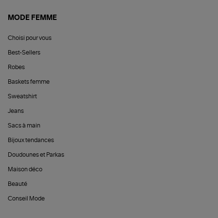
MODE FEMME
Choisi pour vous
Best-Sellers
Robes
Baskets femme
Sweatshirt
Jeans
Sacs à main
Bijoux tendances
Doudounes et Parkas
Maison déco
Beauté
Conseil Mode