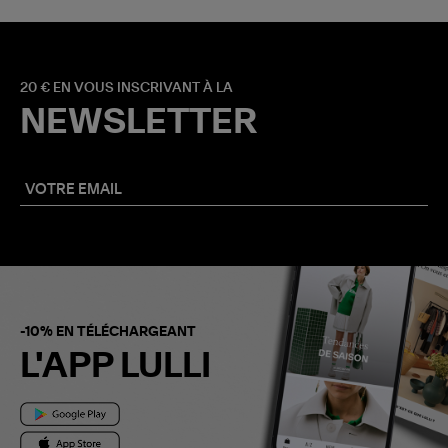
20 € EN VOUS INSCRIVANT À LA
NEWSLETTER
-10% EN TÉLÉCHARGEANT
L'APP LULLI