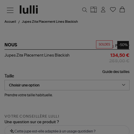
Aller au contenu principal
Accueil
Jupes Zita Placement Lines Blackish
SOLDES
-50%
NOUS
Partager
Jupes
Jupes Zita Placement Lines Blackish
134,50 €
Zita
269,00 €
Placement
Lines
Guide des tailles
Blackish
Taille
Prendre votre taille habituelle.
VOTRE CONSEILLÈRE LULLI
Une question sur ce produit ?
Cette jupe est-elle adaptée à un usage quotidien ?