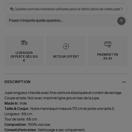
Quelles sont les matières utilisées pour la fabrication de cette jupe ?
LIVRAISON
PAIEMENT EN
OFFERTE DÈS 150
RETOUR OFFERT
3X,4X
€
DESCRIPTION
Jupe longueur cheville avec fine ceinture élastiquée et cordon de serrage.
Coupe ample. Noir avec imprimé ligne gris en bas de la jupe.
Made in :
Inde.
Taille & Coupe :
Notre mannequin mesure 172 cm et porte une taille S.
Longueur : 89 cm.
Tour de taille : 66 cm.
Composition :
100% viscose.
Conseil d'entretien :
Nettoyage a sec uniquement.