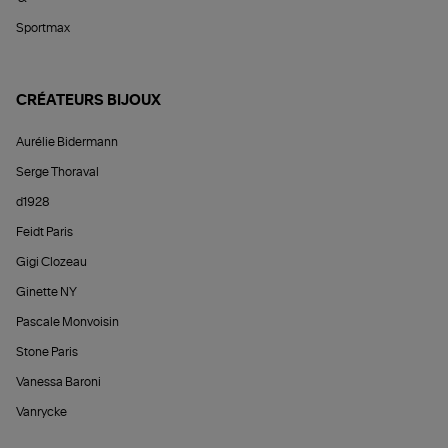
Sportmax
CRÉATEURS BIJOUX
Aurélie Bidermann
Serge Thoraval
d1928
Feidt Paris
Gigi Clozeau
Ginette NY
Pascale Monvoisin
Stone Paris
Vanessa Baroni
Vanrycke