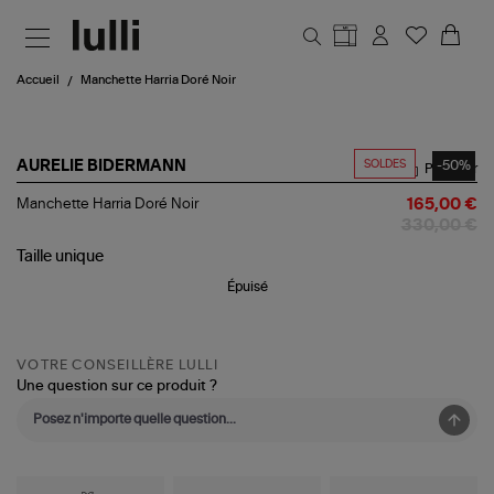
Aller au contenu principal
Accueil
Manchette Harria Doré Noir
SOLDES
-50%
AURELIE BIDERMANN
Partager
Manchette
Manchette Harria Doré Noir
165,00 €
Harria
330,00 €
Doré
Noir
Taille
unique
Épuisé
VOTRE CONSEILLÈRE LULLI
Une question sur ce produit ?