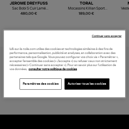
JEROME DREYFUSS
TORAL
Sac Bobi S Cuir Lamé
Mocassins Killian Sport
Veste
Champagne
Mousse
480,00 €
189,00 €
Continuer sans accepter
lulli-sur-la-toile.com utilise des cookies et technologies similaires à des fins de
performance, personnalisation, publicité et analyses, en collaboration avec des
partenaires tels que Google. Vous pouvez configurer vos choix via « Paramétrer »,
accepter l’ensemble des cookies (« J’accepte ») ou refuser ceux non strictement
nécessaires (« Continuer sans accepter »). Pour en savoir plus sur l’utilisation de
vos données,
consulter notre politique de cookies
Paramètres des cookies
Autoriser tous les cookies
LIVRAISON GRATUITE
à partir de 150 € d'achat*