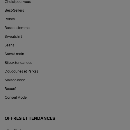
Choisi pour vous
Best-Sellers
Robes
Baskets femme
Sweatshirt
Jeans
Sacs à main
Bijoux tendances
Doudounes et Parkas
Maison déco
Beauté
Conseil Mode
OFFRES ET TENDANCES