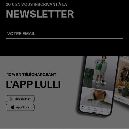
20 € EN VOUS INSCRIVANT À LA
NEWSLETTER
-10% EN TÉLÉCHARGEANT
L'APP LULLI