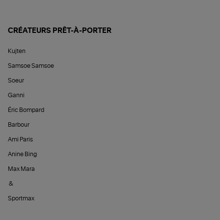
CRÉATEURS PRÊT-À-PORTER
Kujten
Samsoe Samsoe
Soeur
Ganni
Éric Bompard
Barbour
Ami Paris
Anine Bing
Max Mara
&
Sportmax