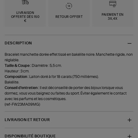
LIVRAISON
PAIEMENT EN
OFFERTE DÈS 150
RETOUR OFFERT
3X,4X
€
DESCRIPTION
Bracelet manchette dorée effet tissé en bakélite noire. Manchette rigide, non
réglable.
Taille & Coupe :
Diamètre : 5,5 cm.
Hauteur : 3 cm.
Composition :
Laiton doré à l'or 18 carats (750 millièmes).
Bakélite.
Conseil d'entretien :
Il est déconseillé de porter des bijoux lorsque vous
dormez, vous vous baignez ou faites du sport. Éviter également le contact
avec les parfums et les cosmétiques.
(ref-FW23MA09MG)
LIVRAISON ET RETOUR
DISPONIBILITÉ BOUTIQUE