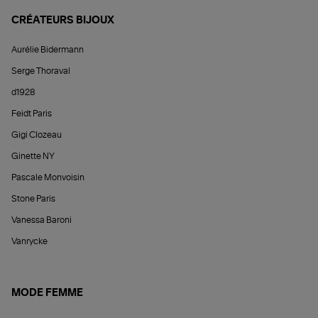
CRÉATEURS BIJOUX
Aurélie Bidermann
Serge Thoraval
d1928
Feidt Paris
Gigi Clozeau
Ginette NY
Pascale Monvoisin
Stone Paris
Vanessa Baroni
Vanrycke
MODE FEMME