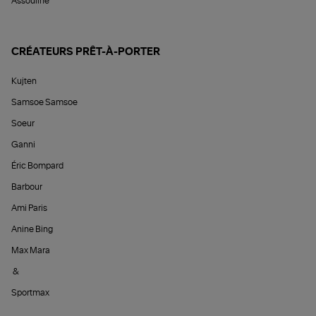
Assouline
CRÉATEURS PRÊT-À-PORTER
Kujten
Samsoe Samsoe
Soeur
Ganni
Éric Bompard
Barbour
Ami Paris
Anine Bing
Max Mara
&
Sportmax