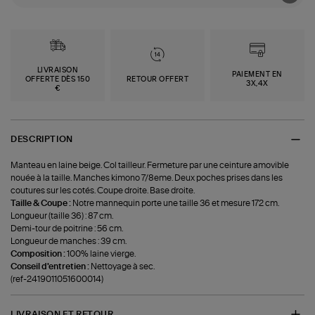
LIVRAISON
PAIEMENT EN
OFFERTE DÈS 150
RETOUR OFFERT
3X,4X
€
DESCRIPTION
Manteau en laine beige. Col tailleur. Fermeture par une ceinture amovible
nouée à la taille. Manches kimono 7/8eme. Deux poches prises dans les
coutures sur les cotés. Coupe droite. Base droite.
Taille & Coupe :
Notre mannequin porte une taille 36 et mesure 172 cm.
Longueur (taille 36) : 87 cm.
Demi-tour de poitrine : 56 cm.
Longueur de manches : 39 cm.
Composition :
100% laine vierge.
Conseil d'entretien :
Nettoyage à sec.
(ref-2419011051600014)
LIVRAISON ET RETOUR