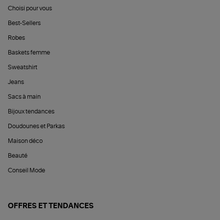
Choisi pour vous
Best-Sellers
Robes
Baskets femme
Sweatshirt
Jeans
Sacs à main
Bijoux tendances
Doudounes et Parkas
Maison déco
Beauté
Conseil Mode
OFFRES ET TENDANCES