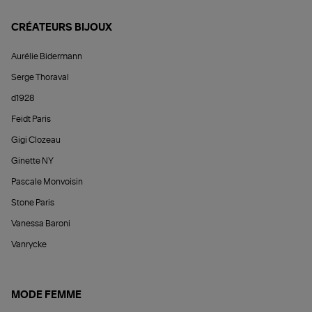
CRÉATEURS BIJOUX
Aurélie Bidermann
Serge Thoraval
d1928
Feidt Paris
Gigi Clozeau
Ginette NY
Pascale Monvoisin
Stone Paris
Vanessa Baroni
Vanrycke
MODE FEMME