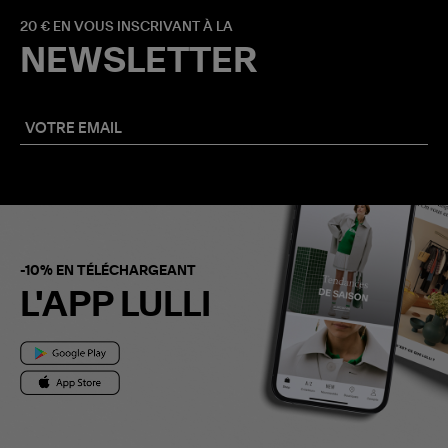
20 € EN VOUS INSCRIVANT À LA
NEWSLETTER
-10% EN TÉLÉCHARGEANT
L'APP LULLI