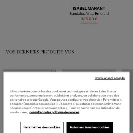
ISABEL MARANT
Sandales Ailisa Emerald
325,00 €
650,00 €
VOS DERNIERS PRODUITS VUS
Continuer sans accepter
lulli-sur-la-toile.com utilise des cookies et technologies similaires à des fins de
performance, personnalisation, publicité et analyses, en collaboration avec des
partenaires tels que Google. Vous pouvez configurer vos choix via « Paramétrer »,
accepter l’ensemble des cookies (« J’accepte ») ou refuser ceux non strictement
nécessaires (« Continuer sans accepter »). Pour en savoir plus sur l’utilisation de
vos données,
consulter notre politique de cookies
Paramètres des cookies
Autoriser tous les cookies