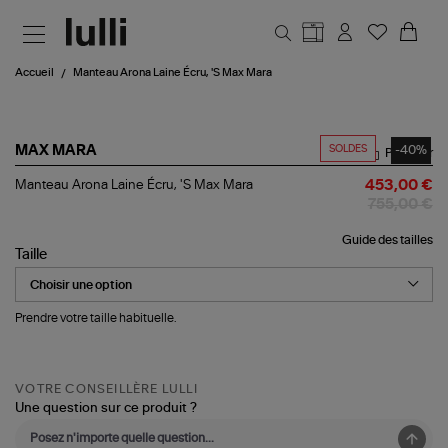
Aller au contenu principal
Accueil
Manteau Arona Laine Écru, 'S Max Mara
SOLDES
-40%
MAX MARA
Partager
Manteau
Manteau Arona Laine Écru, 'S Max Mara
453,00 €
Arona
755,00 €
Laine
Écru,
Guide des tailles
'S
Taille
Max
Mara
Prendre votre taille habituelle.
VOTRE CONSEILLÈRE LULLI
Une question sur ce produit ?