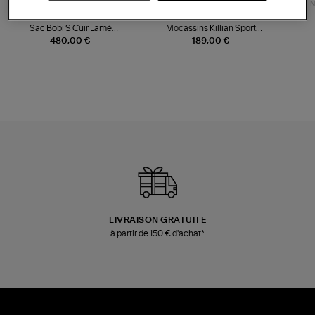
NOUVELLE COLLECTION
N
JEROME DREYFUSS
TORAL
Sac Bobi S Cuir Lamé
Mocassins Killian Sport
Champagne
Mousse
480,00 €
189,00 €
LIVRAISON GRATUITE
à partir de 150 € d'achat*