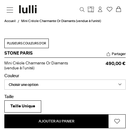
Aller au contenu principal
Accueil
Mini Créole Charmante Or Diamants (vendue à l'unité)
PLUSIEURS COULEURS D'OR
STONE PARIS
Partager
Mini
Mini Créole Charmante Or Diamants
490,00 €
Créole
(vendue à l'unité)
Charmante
Couleur
Or
Diamants
(vendue
à
l'unité)
Taille
Taille Unique
AJOUTER AU PANIER