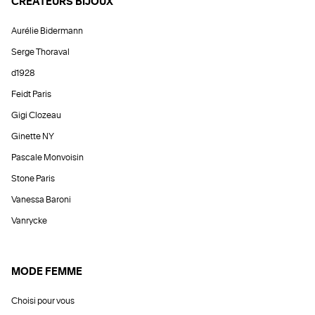
CRÉATEURS BIJOUX
Aurélie Bidermann
Serge Thoraval
d1928
Feidt Paris
Gigi Clozeau
Ginette NY
Pascale Monvoisin
Stone Paris
Vanessa Baroni
Vanrycke
MODE FEMME
Choisi pour vous