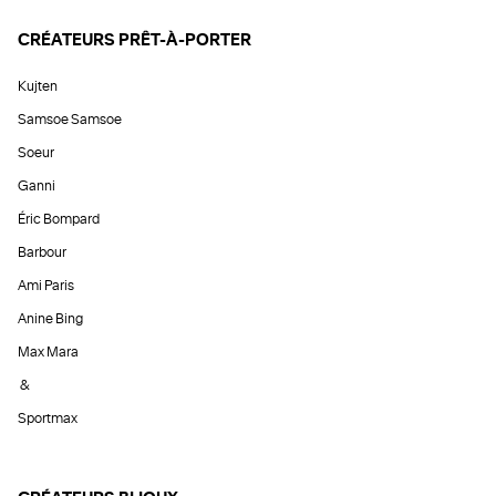
CRÉATEURS PRÊT-À-PORTER
Kujten
Samsoe Samsoe
Soeur
Ganni
Éric Bompard
Barbour
Ami Paris
Anine Bing
Max Mara
&
Sportmax