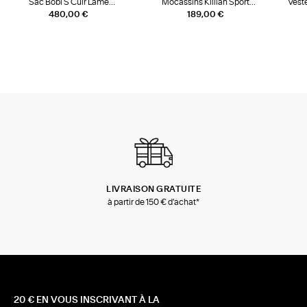
Sac Bobi S Cuir Lamé
Mocassins Killian Sport
Veste
Champagne
Mousse
480,00 €
189,00 €
LIVRAISON GRATUITE
à partir de 150 € d'achat*
20 € EN VOUS INSCRIVANT À LA