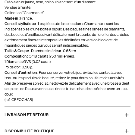
Créole en or jaune, rose, noir ou blanc serti d'un diamant.
Vendue à l'unité.
Collection "Charmante".
Made in :
France.
Conseil stylistique :
Les pièces de la collection « Charmante » sont les
indispensables d’une boîte à bijoux. Des bagues fines ornées de diamants,
des boucles d’oreilles suivant délicatement la courbe de l’oreille, des créoles
extrêmement fines et intemporelles déclinées en version bicolore : de
magnifiques pièces qui vous seront indispensables.
Taille & Coupe :
Diamètre intérieur : 0.65cm.
Composition :
Or 18 carats (750 millièmes).
1 Diamants GVS (0,02 carat).
Poids d'or : 0,50 g.
Conseil d'entretien :
Pour conserver votre bijou, évitez les contacts avec
l’eau ou les produits de beauté, retirez-le pour dormir ou faire des activités.
Afin de préserver son éclat, nettoyez-le délicatement avec une brosse à dent
souple et de l’eau savonneuse, rincez à l’eau chaude et séchez avec un tissu
doux.
(ref-CREOCHAR)
LIVRAISON ET RETOUR
DISPONIBILITÉ BOUTIQUE