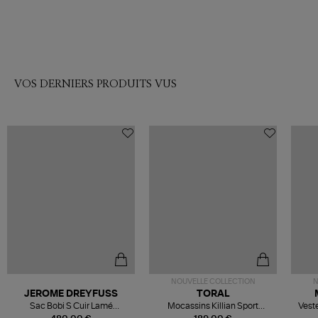
VOS DERNIERS PRODUITS VUS
NOUVELLE COLLECTION
N
JEROME DREYFUSS
TORAL
Sac Bobi S Cuir Lamé
Mocassins Killian Sport
Veste
Champagne
Mousse