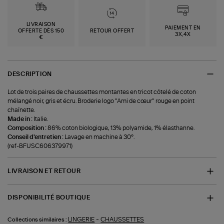
LIVRAISON
PAIEMENT EN
OFFERTE DÈS 150
RETOUR OFFERT
3X,4X
€
DESCRIPTION
Lot de trois paires de chaussettes montantes en tricot côtelé de coton
mélangé noir, gris et écru. Broderie logo "Ami de cœur" rouge en point
chaînette.
Made in :
Italie.
Composition :
86% coton biologique, 13% polyamide, 1% élasthanne.
Conseil d'entretien :
Lavage en machine à 30°.
(ref-BFUSC606379971)
LIVRAISON ET RETOUR
DISPONIBILITÉ BOUTIQUE
-
LINGERIE
CHAUSSETTES
Collections similaires :