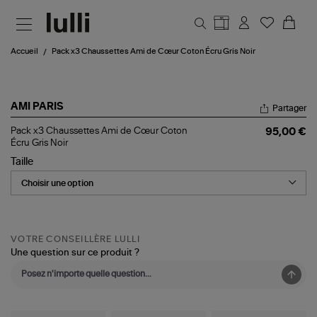
Aller au contenu principal
Accueil
Pack x3 Chaussettes Ami de Cœur Coton Écru Gris Noir
AMI PARIS
Partager
Pack
Pack x3 Chaussettes Ami de Cœur Coton
95,00 €
x3
Écru Gris Noir
Chaussettes
Taille
Ami
de
Cœur
Coton
Écru
Gris
Noir
VOTRE CONSEILLÈRE LULLI
Une question sur ce produit ?