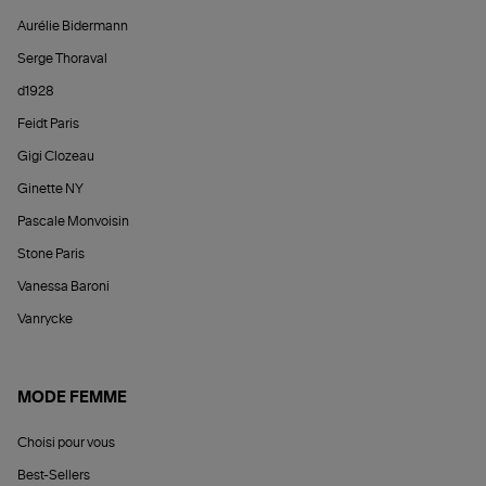
Aurélie Bidermann
Serge Thoraval
d1928
Feidt Paris
Gigi Clozeau
Ginette NY
Pascale Monvoisin
Stone Paris
Vanessa Baroni
Vanrycke
MODE FEMME
Choisi pour vous
Best-Sellers