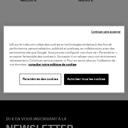
480,00 €
189,00 €
Continuer sans accepter
lulli-sur-la-toile.com utilise des cookies et technologies similaires à des fins de
performance, personnalisation, publicité et analyses, en collaboration avec des
partenaires tels que Google. Vous pouvez configurer vos choix via « Paramétrer »,
accepter l’ensemble des cookies (« J’accepte ») ou refuser ceux non strictement
nécessaires (« Continuer sans accepter »). Pour en savoir plus sur l’utilisation de
vos données,
consulter notre politique de cookies
LIVRAISON GRATUITE
à partir de 150 € d'achat*
Paramètres des cookies
Autoriser tous les cookies
20 € EN VOUS INSCRIVANT À LA