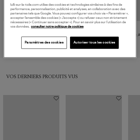
lulli-sur-la-toile.com utilise des cookies et technologies similaires à des fins de
performance, personnalisation, publicité et analyses, en collaboration avec des
partenaires tels que Google. Vous pouvez configurer vos choix via « Paramétrer »,
accepter l’ensemble des cookies (« J’accepte ») ou refuser ceux non strictement
nécessaires (« Continuer sans accepter »). Pour en savoir plus sur l’utilisation de
vos données,
consulter notre politique de cookies
IBELIV
IBELIV
Sac Rio Raphia Tea
Cabas Irina Raphia Tea
Sac Ar
270,00 €
220,00 €
Paramètres des cookies
Autoriser tous les cookies
VOS DERNIERS PRODUITS VUS