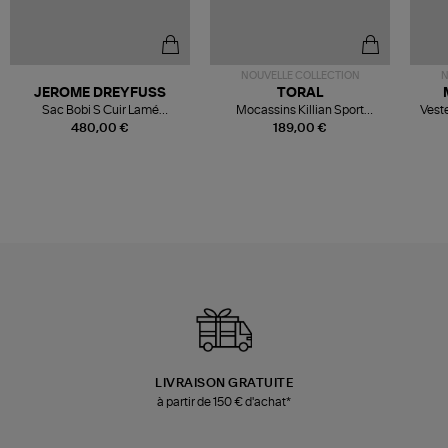
NOUVELLE COLLECTION
N
JEROME DREYFUSS
TORAL
Sac Bobi S Cuir Lamé
Mocassins Killian Sport
Veste
Champagne
Mousse
480,00 €
189,00 €
LIVRAISON GRATUITE
à partir de 150 € d'achat*