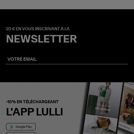
20 € EN VOUS INSCRIVANT À LA
NEWSLETTER
-10% EN TÉLÉCHARGEANT
L'APP LULLI