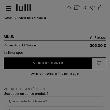
Aller au contenu principal
Accueil
Panier Bicro M Naturel
MUUN
Partager
Panier
Panier Bicro M Naturel
205,00 €
Bicro
M
Taille
unique
Naturel
AJOUTER AU PANIER
VOIR DISPONIBILITÉ EN BOUTIQUE
VOTRE CONSEILLÈRE LULLI
Une question sur ce produit ?
Le sac est-il fait à la main ?