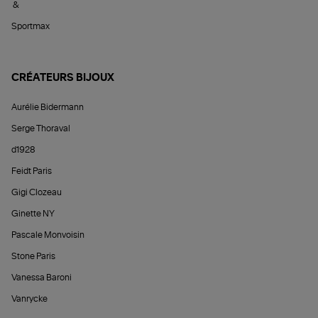
&
Sportmax
CRÉATEURS BIJOUX
Aurélie Bidermann
Serge Thoraval
d1928
Feidt Paris
Gigi Clozeau
Ginette NY
Pascale Monvoisin
Stone Paris
Vanessa Baroni
Vanrycke