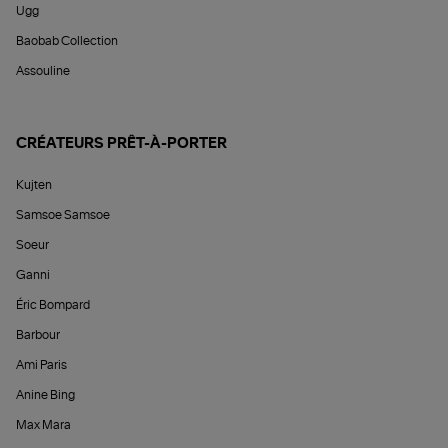
Ugg
Baobab Collection
Assouline
CRÉATEURS PRÊT-À-PORTER
Kujten
Samsoe Samsoe
Soeur
Ganni
Éric Bompard
Barbour
Ami Paris
Anine Bing
Max Mara