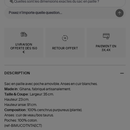
Quelles sont les dimensions exactes du sac en paille ?
LIVRAISON
PAIEMENT EN
OFFERTE DÈS 150
RETOUR OFFERT
3X,4X
€
DESCRIPTION
Sac en paille avec poche amovible. Anses en cuir blanches.
Made in :
Ghana, fabriqué artisanalement.
Taille & Coupe :
Largeur: 35 cm.
Hauteur: 23 cm.
Hauteur anse: 91 cm.
Composition :
100% cenchrus purpureus (plante).
Anses : cuir de veau/bos taurus.
Poches : 100% coton.
(ref-BIMUCOTNTAECT)