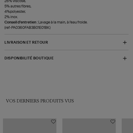
26% viscose,
5% autres fibres,
4%polyester,
2% inox.
Conseil d'entretien :
Lavage à la main, à l'eau froide.
(ref-PA0360FAB3B01E01BK)
LIVRAISON ET RETOUR
DISPONIBILITÉ BOUTIQUE
VOS DERNIERS PRODUITS VUS