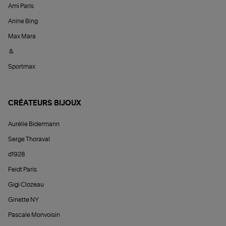
Ami Paris
Anine Bing
Max Mara
&
Sportmax
CRÉATEURS BIJOUX
Aurélie Bidermann
Serge Thoraval
d1928
Feidt Paris
Gigi Clozeau
Ginette NY
Pascale Monvoisin