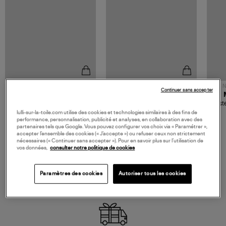
NOUVELLE COLLECTION
N
Continuer sans accepter
JEROME DREYFUSS
TORAL
Sac Bobi S Cuir Lamé
Mocassins Killian Sport
Veste
Champagne
Mousse
480,00 €
189,00 €
lulli-sur-la-toile.com utilise des cookies et technologies similaires à des fins de
performance, personnalisation, publicité et analyses, en collaboration avec des
partenaires tels que Google. Vous pouvez configurer vos choix via « Paramétrer »,
accepter l’ensemble des cookies (« J’accepte ») ou refuser ceux non strictement
nécessaires (« Continuer sans accepter »). Pour en savoir plus sur l’utilisation de
vos données,
consulter notre politique de cookies
Paramètres des cookies
Autoriser tous les cookies