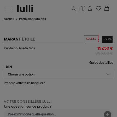
Aller au contenu principal
Accueil
Pantalon Ariete Noir
SOLDES
-50%
MARANT ÉTOILE
Partager
Pantalon
Pantalon Ariete Noir
197,50 €
Ariete
395,00 €
Noir
Guide des tailles
Taille
Prendre votre taille habituelle.
VOTRE CONSEILLÈRE LULLI
Une question sur ce produit ?