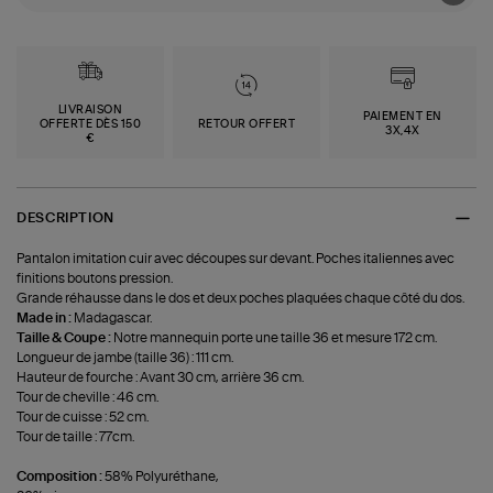
LIVRAISON
PAIEMENT EN
OFFERTE DÈS 150
RETOUR OFFERT
3X,4X
€
DESCRIPTION
Pantalon imitation cuir avec découpes sur devant. Poches italiennes avec
finitions boutons pression.
Grande réhausse dans le dos et deux poches plaquées chaque côté du dos.
Made in :
Madagascar.
Taille & Coupe :
Notre mannequin porte une taille 36 et mesure 172 cm.
Longueur de jambe (taille 36) : 111 cm.
Hauteur de fourche : Avant 30 cm, arrière 36 cm.
Tour de cheville : 46 cm.
Tour de cuisse : 52 cm.
Tour de taille : 77cm.
Composition :
58% Polyuréthane,