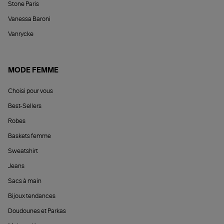
Stone Paris
Vanessa Baroni
Vanrycke
MODE FEMME
Choisi pour vous
Best-Sellers
Robes
Baskets femme
Sweatshirt
Jeans
Sacs à main
Bijoux tendances
Doudounes et Parkas