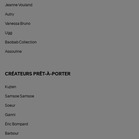
Jeanne Vouland
Autry
Vanessa Bruno
Ugg
Baobab Collection
Assouline
CRÉATEURS PRÊT-À-PORTER
Kujten
Samsoe Samsoe
Soeur
Ganni
Éric Bompard
Barbour