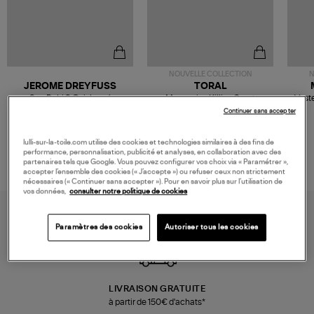
NOUVELLE COLLECTION
N
JEROME DREYFUSS
TORAL
Sac Bobi S Cuir Lamé
Mocassins Killian Sport
Veste
Champagne
Mousse
480,00 €
189,00 €
Continuer sans accepter
lulli-sur-la-toile.com utilise des cookies et technologies similaires à des fins de
performance, personnalisation, publicité et analyses, en collaboration avec des
partenaires tels que Google. Vous pouvez configurer vos choix via « Paramétrer »,
accepter l’ensemble des cookies (« J’accepte ») ou refuser ceux non strictement
nécessaires (« Continuer sans accepter »). Pour en savoir plus sur l’utilisation de
vos données,
consulter notre politique de cookies
Paramètres des cookies
Autoriser tous les cookies
LIVRAISON GRATUITE
à partir de 150€ d'achats*