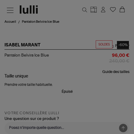
Aller au contenu principal
Accueil
Pantalon Belvira Ice Blue
SOLDES
-60%
ISABEL MARANT
Partager
Pantalon
Pantalon Belvira Ice Blue
96,00 €
Belvira
240,00 €
Ice
Blue
Guide des tailles
Taille
unique
Prendre votre taille habituelle.
Épuisé
VOTRE CONSEILLÈRE LULLI
Une question sur ce produit ?