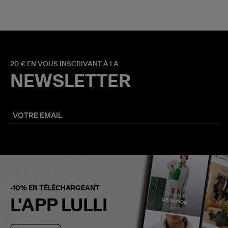
20 € EN VOUS INSCRIVANT À LA
NEWSLETTER
-10% EN TÉLÉCHARGEANT
L'APP LULLI