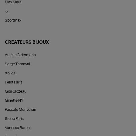
Max Mara
&
Sportmax
CRÉATEURS BIJOUX
Aurélie Bidermann
Serge Thoraval
d1928
Feidt Paris
Gigi Clozeau
Ginette NY
Pascale Monvoisin
Stone Paris
Vanessa Baroni