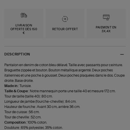
LIVRAISON
PAIEMENT EN
OFFERTE DÈS 150
RETOUR OFFERT
3X,4X
€
DESCRIPTION
Pantalon en denim de coton bleu délavé. Taille avec passants pour ceinture.
Braguette zippée et bouton. Bouton métallique argenté. Deux poches
italiennes et une poche à gousset. Deux poches plaquées dans le dos. Coupe
droite. Base droite.
Made in :
Tunisie.
Taille & Coupe :
Notre mannequin porte une taille 40 et mesure 172 cm.
Tour de taille (taille 40) : 80 cm.
Longueur de jambe (fourche-cheville) : 84 cm.
Hauteur de fourche : Avant 30 cm, arrière 36 cm.
Tour de cuisse : 56 cm.
Tour de cheville : 52 cm.
Composition :
100% coton.
Doublure : 65% polyester, 35% coton.