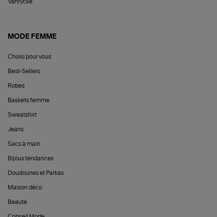
Vanrycke
MODE FEMME
Choisi pour vous
Best-Sellers
Robes
Baskets femme
Sweatshirt
Jeans
Sacs à main
Bijoux tendances
Doudounes et Parkas
Maison déco
Beauté
Conseil Mode