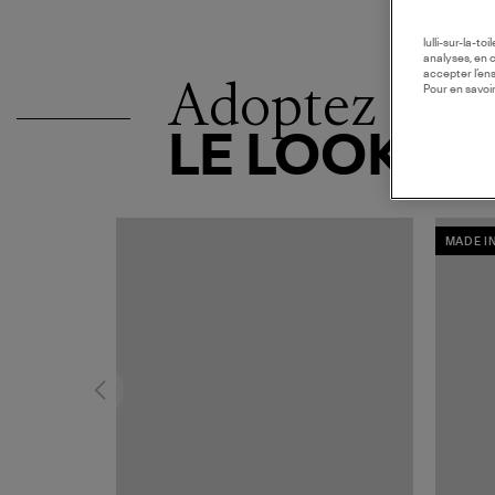
lulli-sur-la-t
analyses, en 
accepter l’en
Adoptez
Pour en savoir
LE LOOK
MADE I