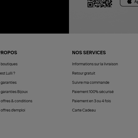
PROPOS
NOS SERVICES
 boutiques
Informations sur la livraison
est Lulli ?
Retour gratuit
 garanties
Suivre ma commande
 garanties Bijoux
Paiement 100% sécurisé
 offres & conditions
Paiement en 3 ou 4 fois
offres d'emploi
Carte Cadeau