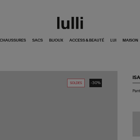
CHAUSSURES
SACS
BIJOUX
ACCESS & BEAUTÉ
LUI
MAISON
IS
-30%
SOLDES
Pan
Pant
Bri
Noi