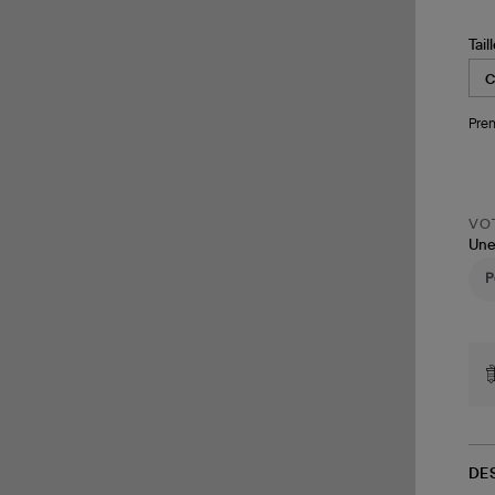
Tail
Pren
VOT
Une
DE