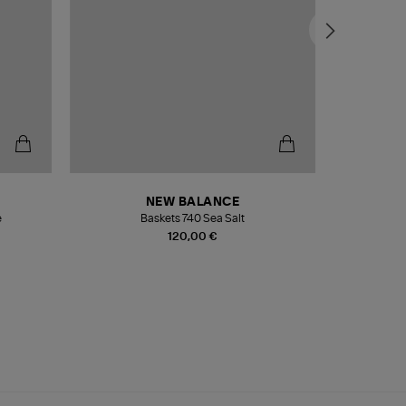
NEW BALANCE
e
Baskets 740 Sea Salt
Veste
120,00 €