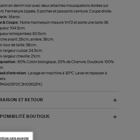
alon en denim noir avec deux attaches mousquetons dorées sur
ant. Fermeture zippée, 5 poches et passants ceinture. Coupe droite.
 in :
Maroc.
le & Coupe :
Notre mannequin mesure 1m72 et porte une taille 36.
ueur: 104.5cm.
ueur entrejambes: 80.5cm.
che avant: 28cm, arrière: 36cm.
-tour de taille: 38cm.
-largeur cuisse: 24.5cm.
-largeur cheville: 21cm.
position :
80% Coton biologique, 20% de Chanvre. Doublure: 100%
n.
eil d'entretien :
Lavage en machine à 30°C. Laver et repasser à
ers.
f-PA0425FDC3H03I02FK)
VRAISON ET RETOUR
SPONIBILITÉ BOUTIQUE
ntinuer sans accepter