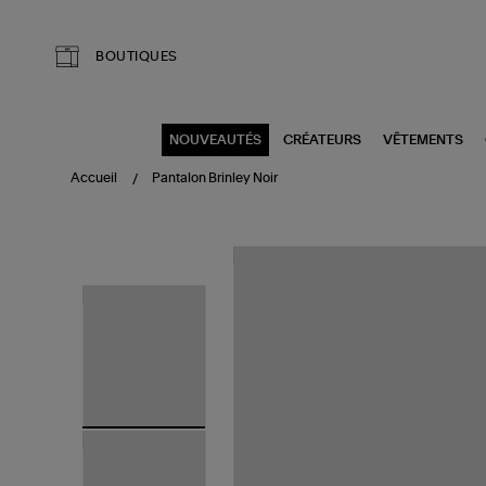
Aller au contenu principal
BOUTIQUES
NOUVEAUTÉS
CRÉATEURS
VÊTEMENTS
Accueil
Pantalon Brinley Noir