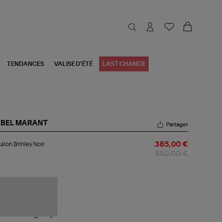
TENDANCES
VALISE D'ÉTÉ
LAST CHANCE
ABEL MARANT
Partager
talon
alon Brinley Noir
385,00 €
nley
r
550,00 €