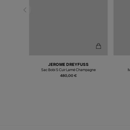
N
JEROME DREYFUSS
te
Sac Bobi S Cuir Lamé Champagne
M
480,00 €