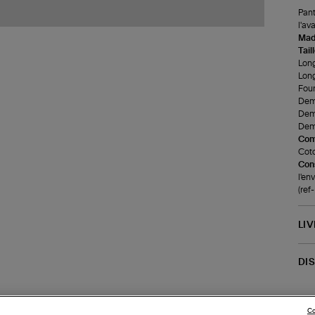
Pant
l'av
Made
Tail
Long
Long
Four
Demi
Demi
Demi
Com
Coto
Cons
l'env
(re
LI
DI
Co