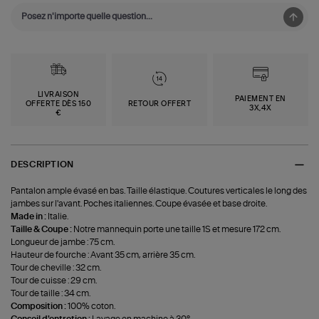
LIVRAISON
PAIEMENT EN
OFFERTE DÈS 150
RETOUR OFFERT
3X,4X
€
DESCRIPTION
Pantalon ample évasé en bas. Taille élastique. Coutures verticales le long des
jambes sur l'avant. Poches italiennes. Coupe évasée et base droite.
Made in :
Italie.
Taille & Coupe :
Notre mannequin porte une taille 1S et mesure 172 cm.
Longueur de jambe : 75 cm.
Hauteur de fourche : Avant 35 cm, arrière 35 cm.
Tour de cheville : 32 cm.
Tour de cuisse : 29 cm.
Tour de taille : 34 cm.
Composition :
100% coton.
Conseil d'entretien :
Lavage en machine à 30°.