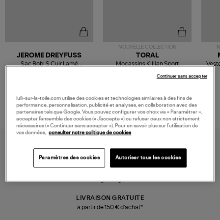
NOUVELLE COLLECTION
N
JEROME DREYFUSS
TORAL
Sac Bobi S Cuir Lamé
Mocassins Killian Sport
Veste
Champagne
Mousse
480,00 €
189,00 €
Continuer sans accepter
lulli-sur-la-toile.com utilise des cookies et technologies similaires à des fins de
performance, personnalisation, publicité et analyses, en collaboration avec des
partenaires tels que Google. Vous pouvez configurer vos choix via « Paramétrer »,
accepter l’ensemble des cookies (« J’accepte ») ou refuser ceux non strictement
nécessaires (« Continuer sans accepter »). Pour en savoir plus sur l’utilisation de
vos données,
consulter notre politique de cookies
Paramètres des cookies
Autoriser tous les cookies
LIVRAISON GRATUITE
à partir de 150 € d'achat*