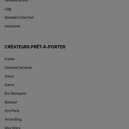
Vanessa Bruno
Ugg
Baobab Collection
Assouline
CRÉATEURS PRÊT-À-PORTER
Kujten
Samsoe Samsoe
Soeur
Ganni
Éric Bompard
Barbour
Ami Paris
Anine Bing
Max Mara