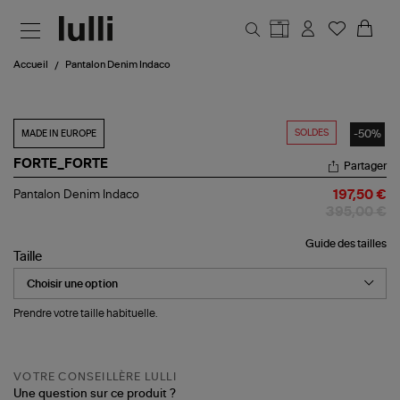
Aller au contenu principal
Accueil
Pantalon Denim Indaco
SOLDES
-50%
MADE IN EUROPE
FORTE_FORTE
Partager
Pantalon
Pantalon Denim Indaco
197,50 €
Denim
395,00 €
Indaco
Guide des tailles
Taille
Prendre votre taille habituelle.
VOTRE CONSEILLÈRE LULLI
Une question sur ce produit ?