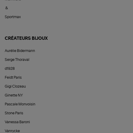
&
Sportmax
CRÉATEURS BIJOUX
Aurélie Bidermann
Serge Thoraval
d1928
Feidt Paris
Gigi Clozeau
Ginette NY
Pascale Monvoisin
Stone Paris
Vanessa Baroni
Vanrycke