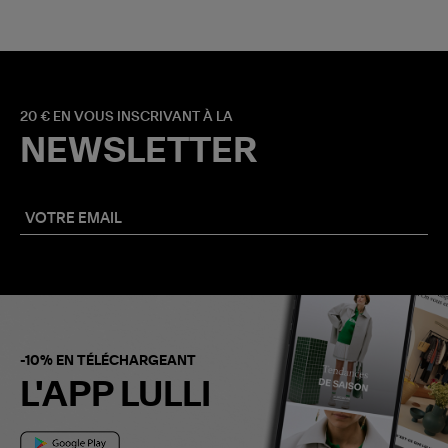
20 € EN VOUS INSCRIVANT À LA
NEWSLETTER
-10% EN TÉLÉCHARGEANT
L'APP LULLI