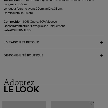
Taille & Coupe :
Notre mannequin porte une taille S et mesure 172 cm.
Longueur : 107 cm.
Longueur fourche avant: 30cm arrière: 38cm.
Demi tour taille: 35 cm.
Composition :
60% Cupro, 40% Viscose.
Conseil d'entretien :
Lavage à sec uniquement.
(ref-A0311178MTL80)
LIVRAISON ET RETOUR
DISPONIBILITÉ BOUTIQUE
Adoptez
LE LOOK