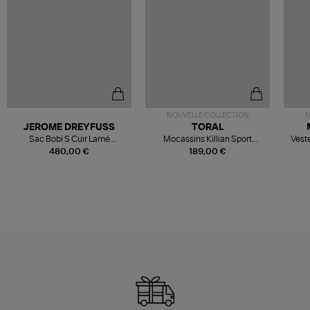
NOUVELLE COLLECTION
N
JEROME DREYFUSS
TORAL
Sac Bobi S Cuir Lamé
Mocassins Killian Sport
Veste
Champagne
Mousse
480,00 €
189,00 €