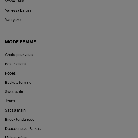
Stone Paris
Vanessa Baroni
Vanrycke
MODE FEMME
Choisi pour vous
Best-Sellers
Robes
Baskets femme
Sweatshirt
Jeans
Sacs à main
Bijoux tendances
Doudounes et Parkas