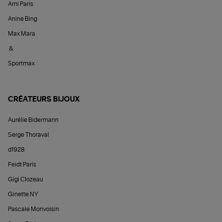
Ami Paris
Anine Bing
Max Mara
&
Sportmax
CRÉATEURS BIJOUX
Aurélie Bidermann
Serge Thoraval
d1928
Feidt Paris
Gigi Clozeau
Ginette NY
Pascale Monvoisin