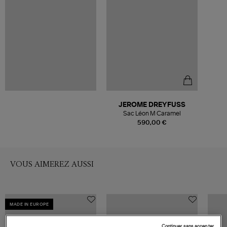
JEROME DREYFUSS
Sac Léon M Caramel
590,00 €
VOUS AIMEREZ AUSSI
MADE IN EUROPE
Continuer sans accepter