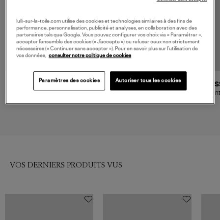
lulli-sur-la-toile.com utilise des cookies et technologies similaires à des fins de
performance, personnalisation, publicité et analyses, en collaboration avec des
partenaires tels que Google. Vous pouvez configurer vos choix via « Paramétrer »,
accepter l’ensemble des cookies (« J’accepte ») ou refuser ceux non strictement
nécessaires (« Continuer sans accepter »). Pour en savoir plus sur l’utilisation de
vos données,
consulter notre politique de cookies
Paramètres des cookies
Autoriser tous les cookies
MOMONI
MOMONI
ES
Pantalon Aspen Verdone
Pantalon Aspen Pant Nero
Pant
275,00 €
279,00 €
VOS DERNIERS PRODUITS VUS