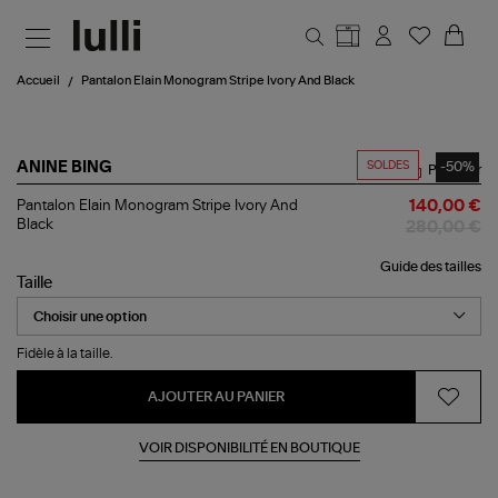
Aller au contenu principal
Accueil
Pantalon Elain Monogram Stripe Ivory And Black
SOLDES
-50%
ANINE BING
Partager
Pantalon
Pantalon Elain Monogram Stripe Ivory And
140,00 €
Elain
Black
280,00 €
Monogram
Stripe
Guide des tailles
Ivory
Taille
And
Black
Fidèle à la taille.
AJOUTER AU PANIER
VOIR DISPONIBILITÉ EN BOUTIQUE