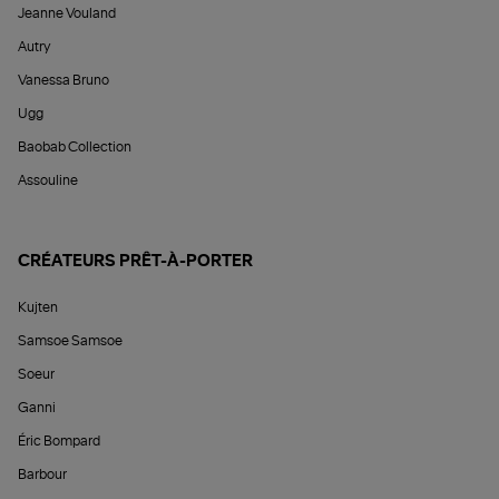
Jeanne Vouland
Autry
Vanessa Bruno
Ugg
Baobab Collection
Assouline
CRÉATEURS PRÊT-À-PORTER
Kujten
Samsoe Samsoe
Soeur
Ganni
Éric Bompard
Barbour