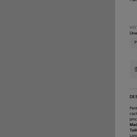
VOT
Une
DE
Pant
cach
pinc
Made
Tail
Long