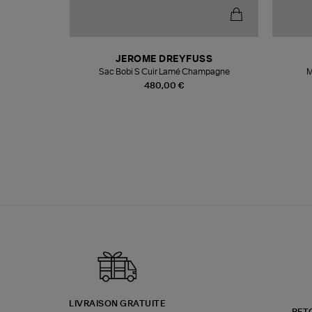
N
JEROME DREYFUSS
te
Sac Bobi S Cuir Lamé Champagne
M
480,00 €
LIVRAISON GRATUITE
RET