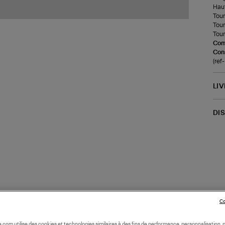
Haut
Tour 
Tour
Tour
Com
Cons
(ref
LI
DI
Co
oile.com utilise des cookies et technologies similaires à des fins de performance, personnalisation, p