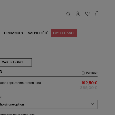
TENDANCES
VALISE D'ÉTÉ
LAST CHANCE
MADE IN FRANCE
D
Partager
talon
alon Espi Denim Stretch Bleu
192,50 €
i
nim
385,00 €
etch
u
le
dre votre taille habituelle.