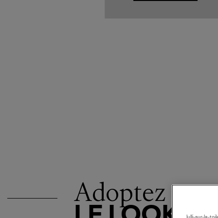
Adoptez
LE LOOK
lulli-sur-la-t