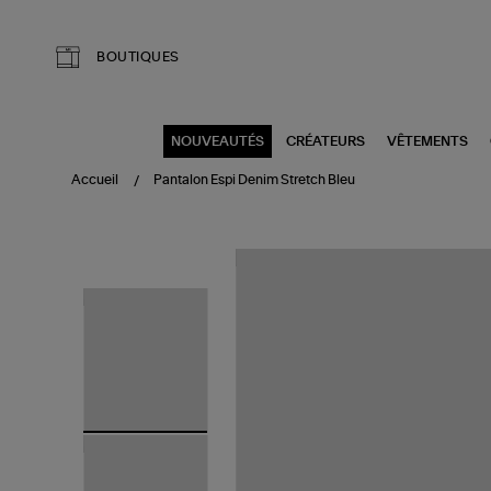
Aller au contenu principal
BOUTIQUES
NOUVEAUTÉS
CRÉATEURS
VÊTEMENTS
Accueil
Pantalon Espi Denim Stretch Bleu