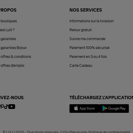
PROPOS
NOS SERVICES
 boutiques
Informations sur la livraison
est Lulli ?
Retour gratuit
 garanties
Suivre ma commande
 garanties Bijoux
Paiement 100% sécurisé
 offres & conditions
Paiement en 3 ou 4 fois
offres d'emploi
Carte Cadeau
IVEZ-NOUS
TÉLÉCHARGEZ L'APPLICATIO
© LULLI 2025 - Tous droits réservés -CGV-Plan du site-Politique de confidentialité