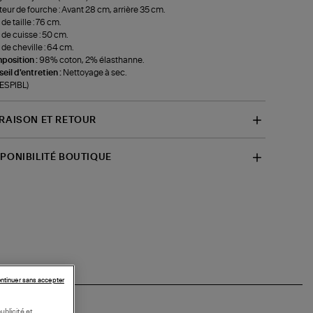
eur de fourche : Avant 28 cm, arrière 35 cm.
de taille : 76 cm.
 de cuisse : 50 cm.
 de cheville : 64 cm.
position :
98% coton, 2% élasthanne.
eil d'entretien :
Nettoyage à sec.
-ESPIBL)
VRAISON ET RETOUR
SPONIBILITÉ BOUTIQUE
ntinuer sans accepter
ublicité et