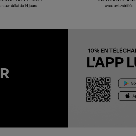
ans un délai de 14 jours
avec avis vérifiés
-10% EN TÉLÉCH
L'APP L
R