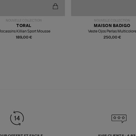
NOUVELLE COLLECTION
NOUVELLE COLLECTION
TORAL
MAISON BADIGO
ocassins Killian Sport Mousse
Veste Ojos Perlas Multicolor
189,00 €
250,00 €
OUR OFFERT ET FACILE
AVIS CLIENTS : 4.8