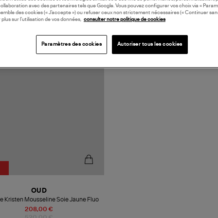
collaboration avec des partenaires tels que Google. Vous pouvez configurer vos choix via « Param
semble des cookies (« J’accepte ») ou refuser ceux non strictement nécessaires (« Continuer san
 plus sur l’utilisation de vos données,
consulter notre politique de cookies
N FRANCE
Paramètres des cookies
Autoriser tous les cookies
OUD
 Kristen Mousseline Soie Jaune Fluo
208,00 €
520,00 €