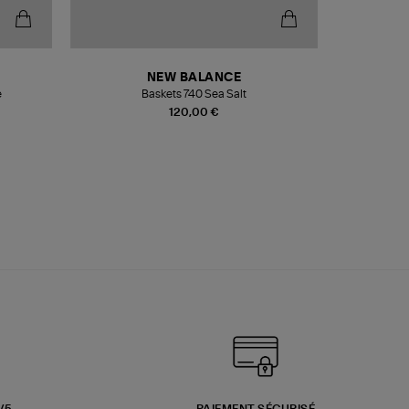
NEW BALANCE
e
Baskets 740 Sea Salt
Veste
120,00 €
3/5
PAIEMENT SÉCURISÉ