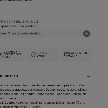
RE CONSEILLÈRE LULLI
 question sur ce produit ?
LIVRAISON
RETOUR
PAIEMENT EN
OFFERTE DÈS
OFFERT
3X,4X
150 €
SCRIPTION
alon à pinces en denim bleu foncé. Fermeture zippée et à crochet
ée sous la braguette sur le devant. Deux pinces sur le devant. Deux
es dans le dos. Taille haute. Coupe évasée. Base droite. Non doublé.
 in :
France.
le & Coupe :
Notre mannequin porte une taille S et mesure 172 cm.
ueur de jambe (taille S) : 90 cm.