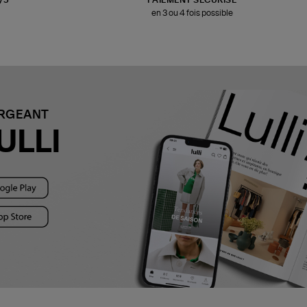
en 3 ou 4 fois possible
ARGEANT
ULLI