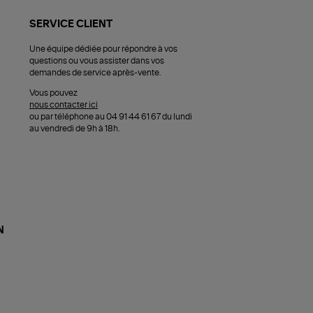
SERVICE CLIENT
Une équipe dédiée pour répondre à vos
questions ou vous assister dans vos
demandes de service après-vente.
Vous pouvez
nous contacter ici
ou par téléphone au 04 91 44 61 67 du lundi
au vendredi de 9h à 18h.
N