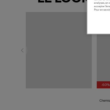
analyses, en 
accepter l’en
Pour en savoir
MADE I
-60%
Chemise