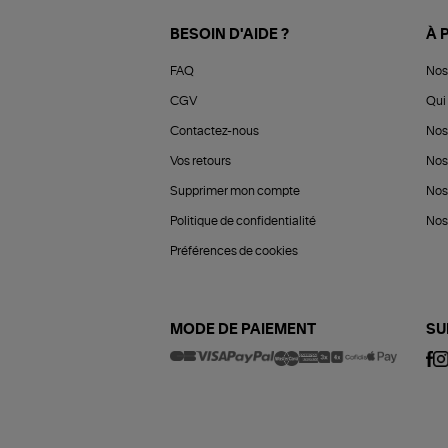
BESOIN D'AIDE ?
À 
FAQ
Nos
CGV
Qui 
Contactez-nous
Nos
Vos retours
Nos
Supprimer mon compte
Nos
Politique de confidentialité
Nos 
Préférences de cookies
MODE DE PAIEMENT
SU