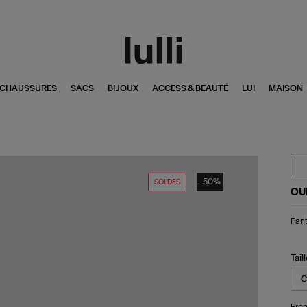
CHAUSSURES
SACS
BIJOUX
ACCESS & BEAUTÉ
LUI
MAISON
-50%
SOLDES
OU
Pan
Pant
Esp
De
Str
Ble
Tail
Pren