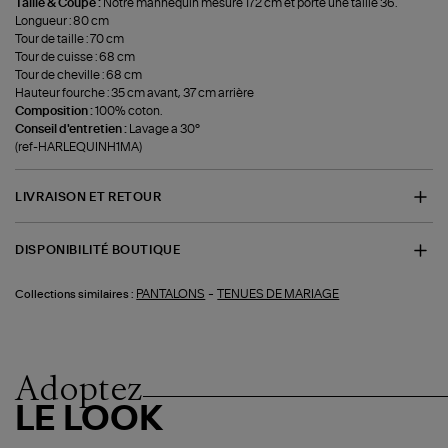
Taille & Coupe :
Notre mannequin mesure 172 cm et porte une taille 36.
Longueur : 80 cm
Tour de taille : 70 cm
Tour de cuisse : 68 cm
Tour de cheville : 68 cm
Hauteur fourche : 35 cm avant, 37 cm arrière
Composition :
100% coton.
Conseil d'entretien :
Lavage a 30°
(ref-HARLEQUINH1MA)
LIVRAISON ET RETOUR
DISPONIBILITÉ BOUTIQUE
-
PANTALONS
TENUES DE MARIAGE
Collections similaires :
Adoptez
LE LOOK