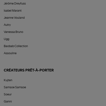
Jérôme Dreyfuss
Isabel Marant
Jeanne Vouland
Autry
Vanessa Bruno
Ugg
Baobab Collection
Assouline
CRÉATEURS PRÊT-À-PORTER
Kujten
Samsoe Samsoe
Soeur
Ganni