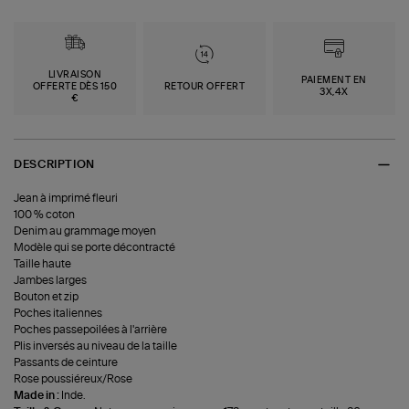
LIVRAISON
PAIEMENT EN
OFFERTE DÈS 150
RETOUR OFFERT
3X,4X
€
DESCRIPTION
Jean à imprimé fleuri
100 % coton
Denim au grammage moyen
Modèle qui se porte décontracté
Taille haute
Jambes larges
Bouton et zip
Poches italiennes
Poches passepoilées à l'arrière
Plis inversés au niveau de la taille
Passants de ceinture
Rose poussiéreux/Rose
Made in :
Inde.