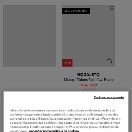
MADE IN EUROPE
-50%
NODALETO
Mules à Talons Bulla Ava Black
297,50 €
595,00 €
Continuer sans accepter
lulli-sur-la-toile.com utilise des cookies et technologies similaires à des fins de
performance, personnalisation, publicité et analyses, en collaboration avec des
VOS DERNIERS PRODUITS VUS
partenaires tels que Google. Vous pouvez configurer vos choix via « Paramétrer »,
accepter l’ensemble des cookies (« J’accepte ») ou refuser ceux non strictement
nécessaires (« Continuer sans accepter »). Pour en savoir plus sur l’utilisation de
vos données,
consulter notre politique de cookies