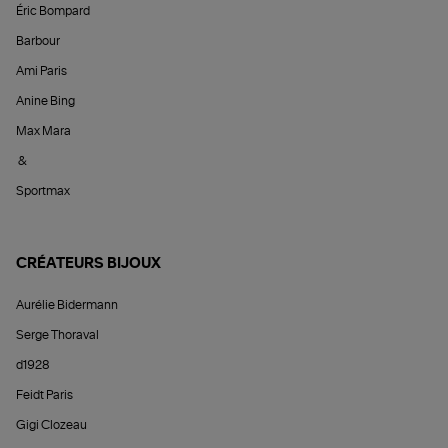
Éric Bompard
Barbour
Ami Paris
Anine Bing
Max Mara
&
Sportmax
CRÉATEURS BIJOUX
Aurélie Bidermann
Serge Thoraval
d1928
Feidt Paris
Gigi Clozeau