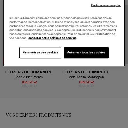
Continuer sans accepter
lulli-sur-la-toile.com utilise des cookies et technologies similaires à des fins de
performance, personnalisation, publicité et analyses, en collaboration avec des
partenaires tels que Google. Vous pouvez configurer vos choix via « Paramétrer »,
accepter l’ensemble des cookies (« J’accepte ») ou refuser ceux non strictement
nécessaires (« Continuer sans accepter »). Pour en savoir plus sur l’utilisation de
vos données,
consulter notre politique de cookies
Paramètres des cookies
Autoriser tous les cookies
-50%
-50%
CITIZENS OF HUMANITY
CITIZENS OF HUMANITY
Jean Zurie Stormy
Jean Dahlia Stonington
164,50 €
184,50 €
329,00 €
369,00 €
VOS DERNIERS PRODUITS VUS