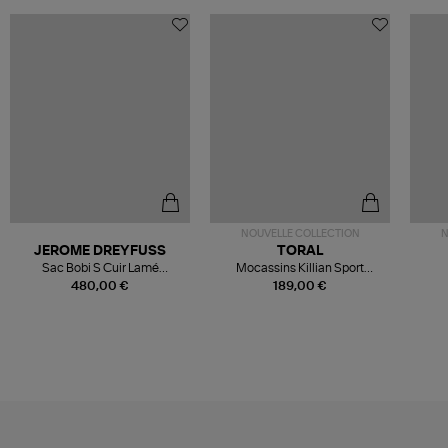
NOUVELLE COLLECTION
N
JEROME DREYFUSS
TORAL
Sac Bobi S Cuir Lamé
Mocassins Killian Sport
Champagne
Mousse
480,00 €
189,00 €