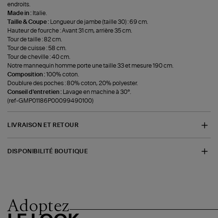
endroits.
Made in :
Italie.
Taille & Coupe :
Longueur de jambe (taille 30) : 69 cm.
Hauteur de fourche : Avant 31 cm, arrière 35 cm.
Tour de taille : 82 cm.
Tour de cuisse : 58 cm.
Tour de cheville : 40 cm.
Notre mannequin homme porte une taille 33 et mesure 190 cm.
Composition :
100% coton.
Doublure des poches : 80% coton, 20% polyester.
Conseil d'entretien :
Lavage en machine à 30°.
(ref-GMP01186P00099490100)
LIVRAISON ET RETOUR
DISPONIBILITÉ BOUTIQUE
Adoptez