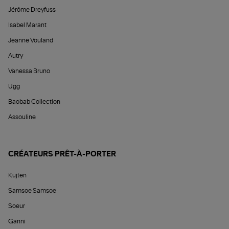
Jérôme Dreyfuss
Isabel Marant
Jeanne Vouland
Autry
Vanessa Bruno
Ugg
Baobab Collection
Assouline
CRÉATEURS PRÊT-À-PORTER
Kujten
Samsoe Samsoe
Soeur
Ganni