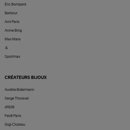
Éric Bompard
Barbour
Ami Paris
Anine Bing
Max Mara
&
Sportmax
CRÉATEURS BIJOUX
Aurélie Bidermann
Serge Thoraval
d1928
Feidt Paris
Gigi Clozeau