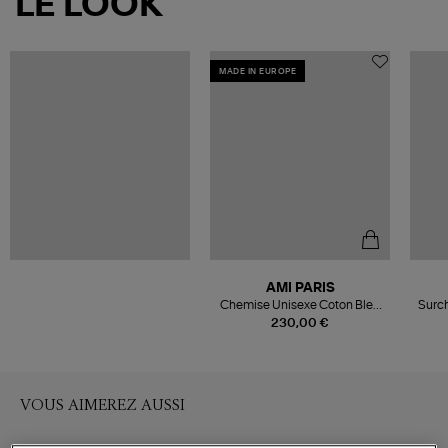
LE LOOK
MADE IN EUROPE
AMI PARIS
Chemise Unisexe Coton Bleu
Surc
Ciel
Am
230,00 €
VOUS AIMEREZ AUSSI