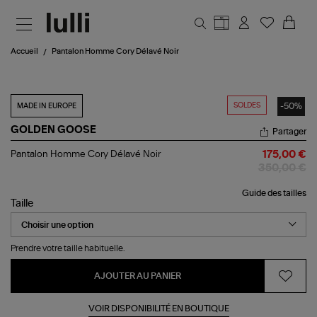
Aller au contenu principal
Accueil
Pantalon Homme Cory Délavé Noir
SOLDES
-50%
MADE IN EUROPE
GOLDEN GOOSE
Partager
Pantalon
Pantalon Homme Cory Délavé Noir
175,00 €
Homme
350,00 €
Cory
Délavé
Guide des tailles
Noir
Taille
Prendre votre taille habituelle.
AJOUTER AU PANIER
VOIR DISPONIBILITÉ EN BOUTIQUE