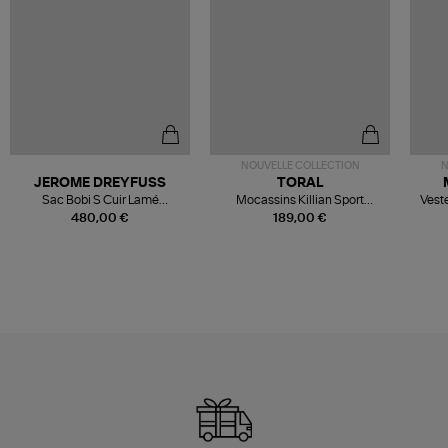
NOUVELLE COLLECTION
N
JEROME DREYFUSS
TORAL
Sac Bobi S Cuir Lamé
Mocassins Killian Sport
Veste
Champagne
Mousse
480,00 €
189,00 €