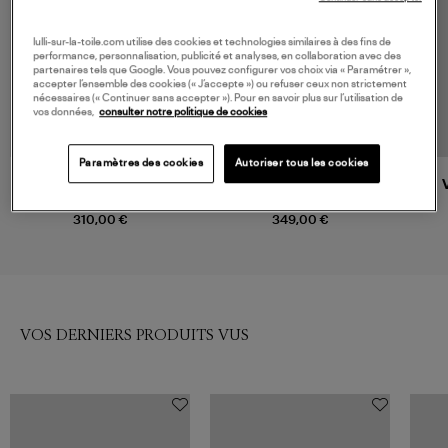
lulli-sur-la-toile.com utilise des cookies et technologies similaires à des fins de
performance, personnalisation, publicité et analyses, en collaboration avec des
partenaires tels que Google. Vous pouvez configurer vos choix via « Paramétrer »,
accepter l’ensemble des cookies (« J’accepte ») ou refuser ceux non strictement
nécessaires (« Continuer sans accepter »). Pour en savoir plus sur l’utilisation de
vos données,
consulter notre politique de cookies
Paramètres des cookies
Autoriser tous les cookies
FARM RIO
AGOLDE
Pantalon Richilieu Black
Jean Crop Low Curve Crushed
Denim
310,00 €
349,00 €
VOS DERNIERS PRODUITS VUS