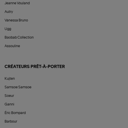
Jeanne Vouland
Autry
Vanessa Bruno
Ugg
Baobab Collection
Assouline
CRÉATEURS PRÊT-À-PORTER
Kujten
Samsoe Samsoe
Soeur
Ganni
Éric Bompard
Barbour