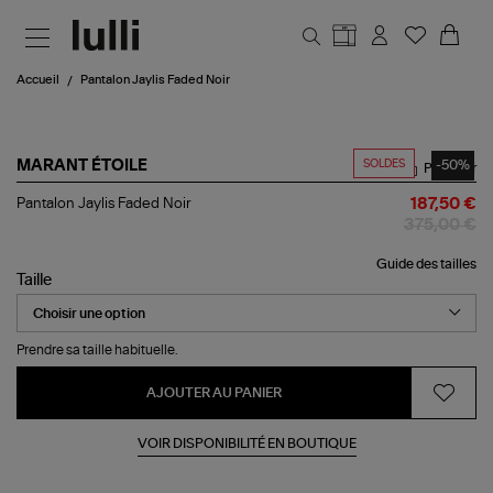
Aller au contenu principal
Accueil
Pantalon Jaylis Faded Noir
SOLDES
-50%
MARANT ÉTOILE
Partager
Pantalon
Pantalon Jaylis Faded Noir
187,50 €
Jaylis
375,00 €
Faded
Noir
Guide des tailles
Taille
Prendre sa taille habituelle.
AJOUTER AU PANIER
VOIR DISPONIBILITÉ EN BOUTIQUE