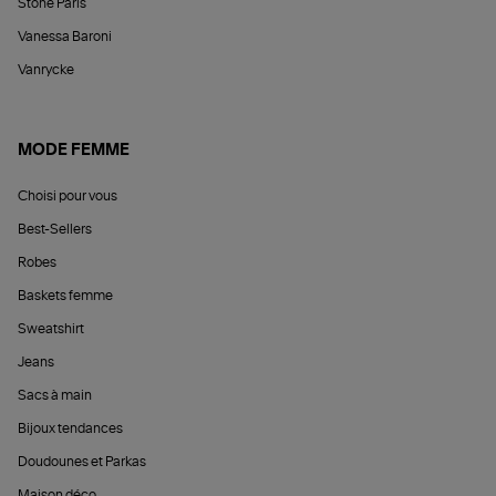
Stone Paris
Vanessa Baroni
Vanrycke
MODE FEMME
Choisi pour vous
Best-Sellers
Robes
Baskets femme
Sweatshirt
Jeans
Sacs à main
Bijoux tendances
Doudounes et Parkas
Maison déco