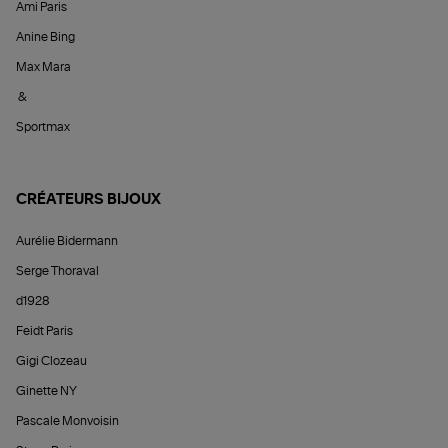
Ami Paris
Anine Bing
Max Mara
&
Sportmax
CRÉATEURS BIJOUX
Aurélie Bidermann
Serge Thoraval
d1928
Feidt Paris
Gigi Clozeau
Ginette NY
Pascale Monvoisin