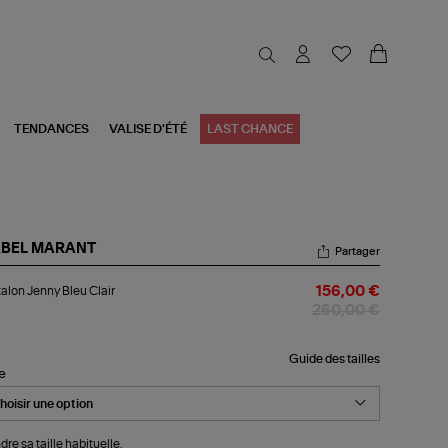
TENDANCES
VALISE D'ÉTÉ
LAST CHANCE
ABEL MARANT
Partager
talon
alon Jenny Bleu Clair
156,00 €
nny
u
260,00 €
ir
Guide des tailles
le
dre sa taille habituelle.