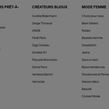
S PRÊT-À-
CRÉATEURS BIJOUX
MODE FEMME
Aurélie Bidermann
Choisi pour vous
Serge Thoraval
Best-Sellers
soe
d1928
Robes
Feidt Paris
Baskets femme
Gigi Clozeau
Sweatshirt
d
Ginette NY
Jeans
Pascale Monvoisin
Sacs à main
Stone Paris
Bijoux tendances
Vanessa Baroni
Doudounes et Parka
Vanrycke
Maison déco
Beauté
Conseil Mode