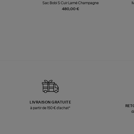
te
Sac Bobi S Cuir Lamé Champagne
M
480,00 €
LIVRAISON GRATUITE
RET
à partir de 150 € d'achat*
d