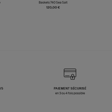
e
Baskets 740 Sea Salt
Veste
120,00 €
3/5
PAIEMENT SÉCURISÉ
en 3 ou 4 fois possible