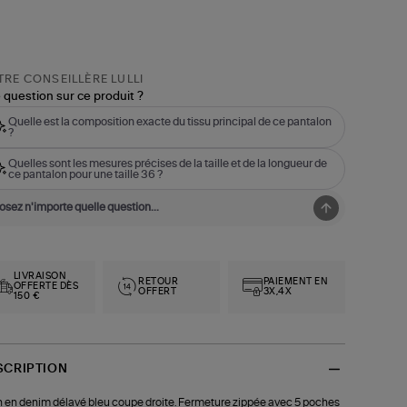
RE CONSEILLÈRE LULLI
 question sur ce produit ?
Quelle est la composition exacte du tissu principal de ce pantalon
?
Quelles sont les mesures précises de la taille et de la longueur de
ce pantalon pour une taille 36 ?
LIVRAISON
RETOUR
PAIEMENT EN
OFFERTE DÈS
OFFERT
3X,4X
150 €
SCRIPTION
 en denim délavé bleu coupe droite. Fermeture zippée avec 5 poches