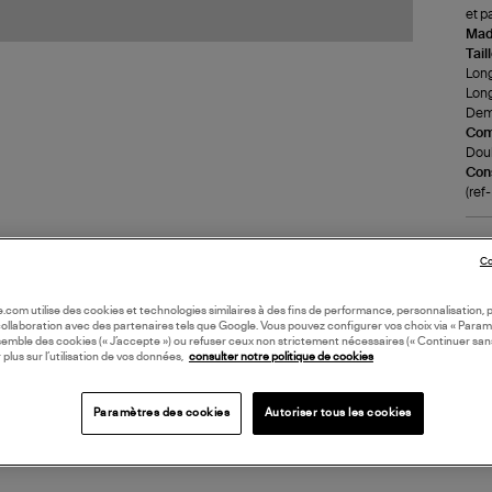
et p
Made
Tail
Long
Long
Demi
Com
Doub
Cons
(re
LI
Co
DI
oile.com utilise des cookies et technologies similaires à des fins de performance, personnalisation, p
collaboration avec des partenaires tels que Google. Vous pouvez configurer vos choix via « Param
semble des cookies (« J’accepte ») ou refuser ceux non strictement nécessaires (« Continuer san
 plus sur l’utilisation de vos données,
consulter notre politique de cookies
Paramètres des cookies
Autoriser tous les cookies