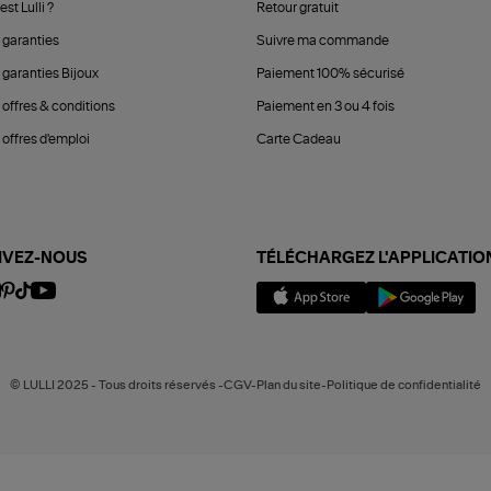
est Lulli ?
Retour gratuit
 garanties
Suivre ma commande
 garanties Bijoux
Paiement 100% sécurisé
 offres & conditions
Paiement en 3 ou 4 fois
offres d'emploi
Carte Cadeau
IVEZ-NOUS
TÉLÉCHARGEZ L'APPLICATIO
© LULLI 2025 - Tous droits réservés -CGV-Plan du site-Politique de confidentialité