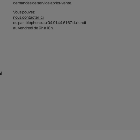
demandes de service après-vente.
Vous pouvez
nous contacter ici
ou par téléphone au 04 91 44 61 67 du lundi
au vendredi de 9h à 18h.
N