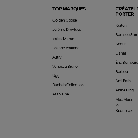
TOP MARQUES
CRÉATEUR
PORTER
Golden Goose
Kujten
Jérôme Dreyfuss
Samsoe Sam
Isabel Marant
Soeur
Jeanne Vouland
Ganni
Autry
Éric Bompar
Vanessa Bruno
Barbour
Ugg
Ami Paris
Baobab Collection
Anine Bing
Assouline
Max Mara
&
Sportmax