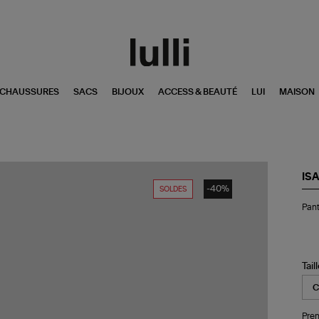
CHAUSSURES
SACS
BIJOUX
ACCESS & BEAUTÉ
LUI
MAISON
IS
-40%
SOLDES
Pan
Pant
Je
Ble
Cla
Tail
Pren