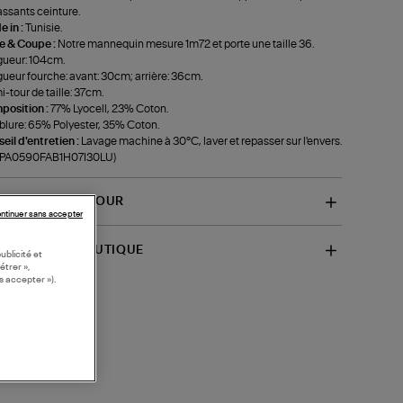
assants ceinture.
 in :
Tunisie.
le & Coupe :
Notre mannequin mesure 1m72 et porte une taille 36.
ueur: 104cm.
ueur fourche: avant: 30cm; arrière: 36cm.
-tour de taille: 37cm.
position :
77% Lyocell, 23% Coton.
lure: 65% Polyester, 35% Coton.
eil d'entretien :
Lavage machine à 30°C, laver et repasser sur l'envers.
f-PA0590FAB1H07I30LU)
VRAISON ET RETOUR
ntinuer sans accepter
SPONIBILITÉ BOUTIQUE
ublicité et
étrer »,
s accepter »).