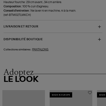
Hauteur fourche : 29 cm avant , 34 cm arrière.
Composition :
100 % cuir d'agneau.
Conseil d'entretien :
Ne laver ni en machine, ni à la main.
(ref-BTM027LMKCH)
LIVRAISON ET RETOUR
DISPONIBILITÉ BOUTIQUE
PANTALONS
Collections similaires :
Adoptez
LE LOOK
MADE IN EUROPE
MADE 