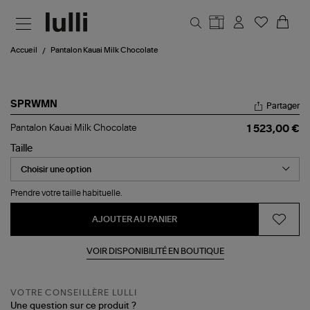
Aller au contenu principal
Accueil
Pantalon Kauai Milk Chocolate
SPRWMN
Partager
Pantalon
Pantalon Kauai Milk Chocolate
1 523,00 €
Kauai
Milk
Taille
Chocolate
Prendre votre taille habituelle.
AJOUTER AU PANIER
VOIR DISPONIBILITÉ EN BOUTIQUE
VOTRE CONSEILLÈRE LULLI
Une question sur ce produit ?