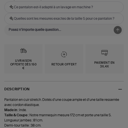
Ce pantalon est-il adapté à un lavage en machine ?
Quelles sont les mesures exactes de la taille S pour ce pantalon ?
LIVRAISON
PAIEMENT EN
OFFERTE DÈS 150
RETOUR OFFERT
3X,4X
€
DESCRIPTION
Pantalon en cuir stretch. Dotés d’une coupe ample et d’une taille resserrée
avec cordon élastique.
Made in :
Inde.
Taille & Coupe :
Notre mannequin mesure 172 cm et porte une taille S.
Longueur jambes : 81 cm.
Demi-tour taille : 38 cm.