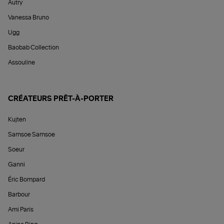
Autry
Vanessa Bruno
Ugg
Baobab Collection
Assouline
CRÉATEURS PRÊT-À-PORTER
Kujten
Samsoe Samsoe
Soeur
Ganni
Éric Bompard
Barbour
Ami Paris