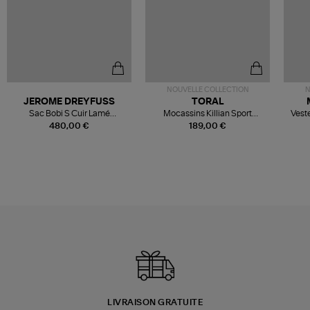
NOUVELLE COLLECTION
N
JEROME DREYFUSS
TORAL
Sac Bobi S Cuir Lamé
Mocassins Killian Sport
Veste
Champagne
Mousse
480,00 €
189,00 €
LIVRAISON GRATUITE