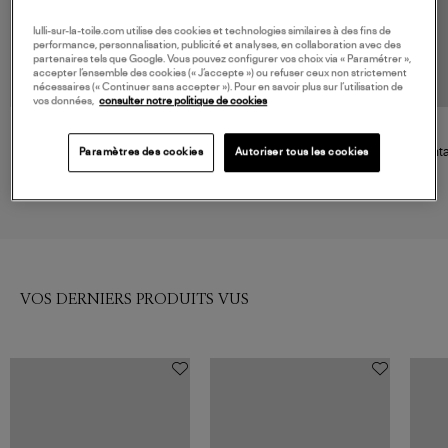
lulli-sur-la-toile.com utilise des cookies et technologies similaires à des fins de
performance, personnalisation, publicité et analyses, en collaboration avec des
partenaires tels que Google. Vous pouvez configurer vos choix via « Paramétrer »,
accepter l’ensemble des cookies (« J’accepte ») ou refuser ceux non strictement
nécessaires (« Continuer sans accepter »). Pour en savoir plus sur l’utilisation de
vos données,
consulter notre politique de cookies
SPRWMN
SPRWMN
Pantalon Ankle Flare Milk
Pantalon 5 Pocket Ankle Milk
Panta
Paramètres des cookies
Autoriser tous les cookies
Chocolate
Chocolate
1 299,00 €
1 503,00 €
VOS DERNIERS PRODUITS VUS