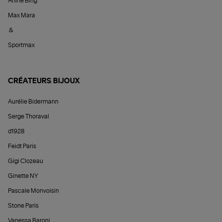
Anine Bing
Max Mara
&
Sportmax
CRÉATEURS BIJOUX
Aurélie Bidermann
Serge Thoraval
d1928
Feidt Paris
Gigi Clozeau
Ginette NY
Pascale Monvoisin
Stone Paris
Vanessa Baroni