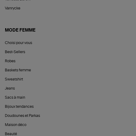
Vanrycke
MODE FEMME
Choisi pour vous
Best-Sellers
Robes
Baskets femme
Sweatshirt
Jeans
Sacs à main
Bijoux tendances
Doudounes et Parkas
Maison déco
Beauté