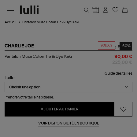
Aller au contenu principal
Accueil
Pantalon Musa Coton Tie & Dye Kaki
SOLDES
-60%
CHARLIE JOE
Partager
Pantalon
Pantalon Musa Coton Tie & Dye Kaki
90,00 €
Musa
225,00 €
Coton
Tie
Guide des tailles
&
Taille
Dye
Kaki
Prendre votre taille habituelle.
AJOUTER AU PANIER
VOIR DISPONIBILITÉ EN BOUTIQUE