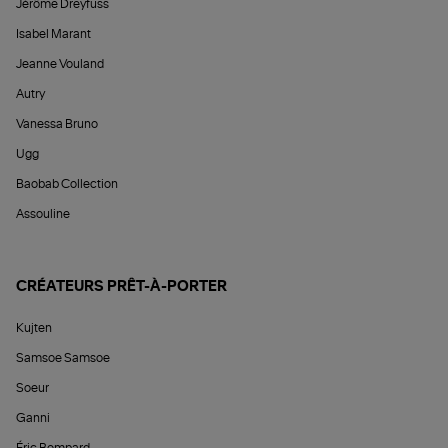
Jérôme Dreyfuss
Isabel Marant
Jeanne Vouland
Autry
Vanessa Bruno
Ugg
Baobab Collection
Assouline
CRÉATEURS PRÊT-À-PORTER
Kujten
Samsoe Samsoe
Soeur
Ganni