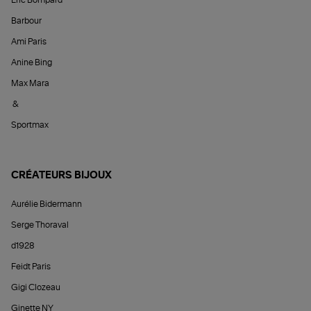
Éric Bompard
Barbour
Ami Paris
Anine Bing
Max Mara
&
Sportmax
CRÉATEURS BIJOUX
Aurélie Bidermann
Serge Thoraval
d1928
Feidt Paris
Gigi Clozeau
Ginette NY