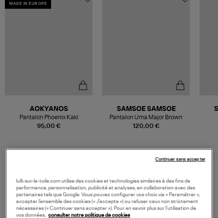
MADE IN EUROPE
AOKYANOS
SAMSOE SAMSOE
Pantalon Phoenix Kaki
Pantalon Uma Major Brown
95,00 €
120,00 €
Continuer sans accepter
lulli-sur-la-toile.com utilise des cookies et technologies similaires à des fins de
VOS DERNIERS PRODUITS VUS
performance, personnalisation, publicité et analyses, en collaboration avec des
partenaires tels que Google. Vous pouvez configurer vos choix via « Paramétrer »,
accepter l’ensemble des cookies (« J’accepte ») ou refuser ceux non strictement
nécessaires (« Continuer sans accepter »). Pour en savoir plus sur l’utilisation de
vos données,
consulter notre politique de cookies