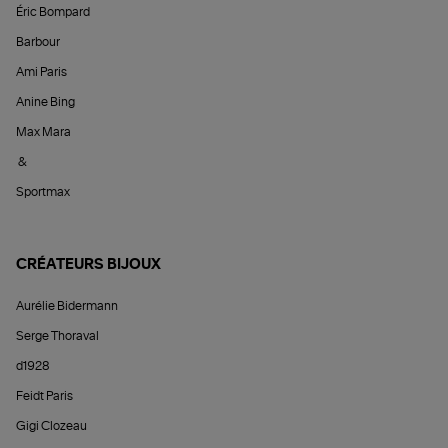
Éric Bompard
Barbour
Ami Paris
Anine Bing
Max Mara
&
Sportmax
CRÉATEURS BIJOUX
Aurélie Bidermann
Serge Thoraval
d1928
Feidt Paris
Gigi Clozeau