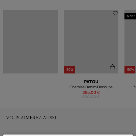
MADE 
-50%
-50%
PATOU
Chemise Denim Découpe
Pu
Anthracite
295,00 €
590,00 €
VOUS AIMEREZ AUSSI