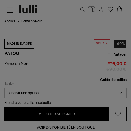
Aller au contenu principal
Accueil
Pantalon Noir
SOLDES
-60%
MADE IN EUROPE
PATOU
Partager
Pantalon
Pantalon Noir
276,00 €
Noir
690,00 €
Guide des tailles
Taille
Prendre votre taille habituelle.
AJOUTER AU PANIER
VOIR DISPONIBILITÉ EN BOUTIQUE