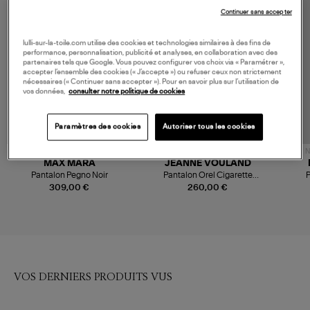
Continuer sans accepter
MADE IN EUROPE
lulli-sur-la-toile.com utilise des cookies et technologies similaires à des fins de
performance, personnalisation, publicité et analyses, en collaboration avec des
partenaires tels que Google. Vous pouvez configurer vos choix via « Paramétrer »,
accepter l’ensemble des cookies (« J’accepte ») ou refuser ceux non strictement
nécessaires (« Continuer sans accepter »). Pour en savoir plus sur l’utilisation de
vos données,
consulter notre politique de cookies
Paramètres des cookies
Autoriser tous les cookies
N
MAX MARA
JEANNE VOULAND
Pantalon Pegno Noir
Pantalon Orel Cigarette
P
Classic Noir
309,00 €
260,00 €
VOS DERNIERS PRODUITS VUS