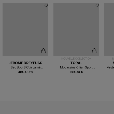
NOUVELLE COLLECTION
N
JEROME DREYFUSS
TORAL
Sac Bobi S Cuir Lamé
Mocassins Killian Sport
Veste
Champagne
Mousse
480,00 €
189,00 €