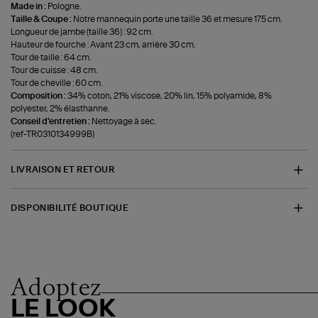
Made in :
Pologne.
Taille & Coupe :
Notre mannequin porte une taille 36 et mesure 175 cm.
Longueur de jambe (taille 36) : 92 cm.
Hauteur de fourche : Avant 23 cm, arrière 30 cm.
Tour de taille : 64 cm.
Tour de cuisse : 48 cm.
Tour de cheville : 60 cm.
Composition :
34% coton, 21% viscose, 20% lin, 15% polyamide, 8%
polyester, 2% élasthanne.
Conseil d'entretien :
Nettoyage à sec.
(ref-TR0310134999B)
LIVRAISON ET RETOUR
DISPONIBILITÉ BOUTIQUE
Adoptez
LE LOOK