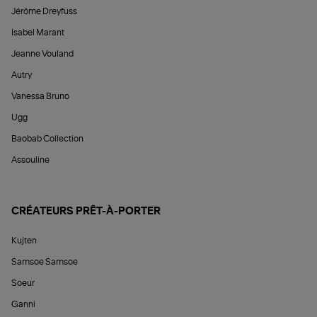
Jérôme Dreyfuss
Isabel Marant
Jeanne Vouland
Autry
Vanessa Bruno
Ugg
Baobab Collection
Assouline
CRÉATEURS PRÊT-À-PORTER
Kujten
Samsoe Samsoe
Soeur
Ganni