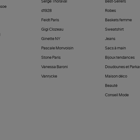
Serge Thoraval
Best-Sellers
soe
d1928
Robes
Feidt Paris
Baskets femme
Gigi Clozeau
Sweatshirt
d
Ginette NY
Jeans
Pascale Monvoisin
Sacs à main
Stone Paris
Bijoux tendances
Vanessa Baroni
Doudounes et Parka
Vanrycke
Maison déco
Beauté
Conseil Mode