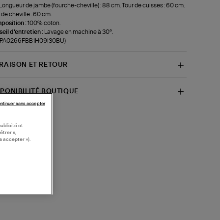
Longueur de jambe (fourche-cheville) : 88 cm. Tour de cuisses : 60 cm.
 de cheville : 60 cm.
position :
100% coton.
eil d'entretien :
Lavage en machine à 30°.
f-PA0266FBB1H09I30BU)
VRAISON ET RETOUR
SPONIBILITÉ BOUTIQUE
ntinuer sans accepter
ublicité et
étrer »,
s accepter »).