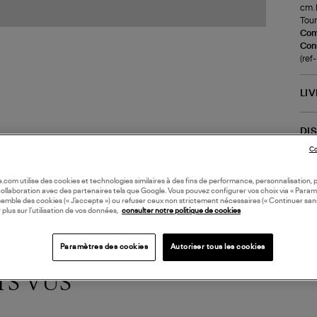
cm. 
Tour
Com
Cons
(re
LI
DI
Co
oile.com utilise des cookies et technologies similaires à des fins de performance, personnalisation, p
collaboration avec des partenaires tels que Google. Vous pouvez configurer vos choix via « Param
semble des cookies (« J’accepte ») ou refuser ceux non strictement nécessaires (« Continuer san
 plus sur l’utilisation de vos données,
consulter notre politique de cookies
Paramètres des cookies
Autoriser tous les cookies
TS VUS