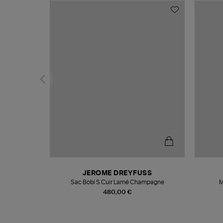
N
JEROME DREYFUSS
te
Sac Bobi S Cuir Lamé Champagne
M
480,00 €