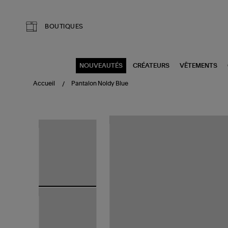
Aller au contenu principal
BOUTIQUES
NOUVEAUTÉS
CRÉATEURS
VÊTEMENTS
Accueil
Pantalon Noldy Blue