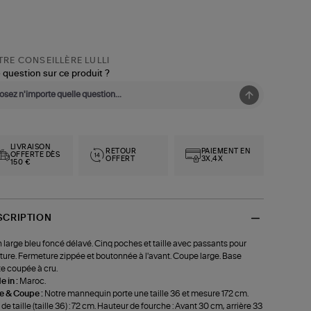
RE CONSEILLÈRE LULLI
 question sur ce produit ?
LIVRAISON
RETOUR
PAIEMENT EN
OFFERTE DÈS
OFFERT
3X,4X
150 €
SCRIPTION
 large bleu foncé délavé. Cinq poches et taille avec passants pour
ture. Fermeture zippée et boutonnée à l'avant. Coupe large. Base
te coupée à cru.
 in :
Maroc.
le & Coupe :
Notre mannequin porte une taille 36 et mesure 172 cm.
 de taille (taille 36) : 72 cm. Hauteur de fourche : Avant 30 cm, arrière 33