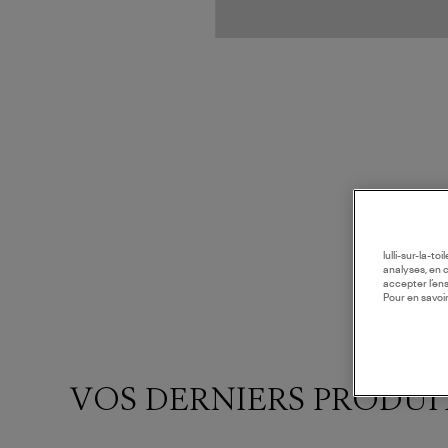
lulli-sur-la-t
analyses, en 
accepter l’en
Pour en savoir
VOS DERNIERS PRODUI