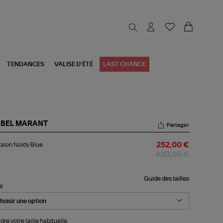
TENDANCES
VALISE D'ÉTÉ
LAST CHANCE
ABEL MARANT
Partager
talon
alon Noldy Blue
252,00 €
ldy
e
420,00 €
Guide des tailles
le
dre votre taille habituelle.