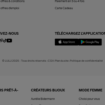
 offres & conditions
Paiement en 3 ou 4 fois
offres d'emploi
Carte Cadeau
IVEZ-NOUS
TÉLÉCHARGEZ L'APPLICATIO
© LULLI 2025 - Tous droits réservés -CGV-Plan du site-Politique de confidentialité
S PRÊT-À-
CRÉATEURS BIJOUX
MODE FEMME
Aurélie Bidermann
Choisi pour vous