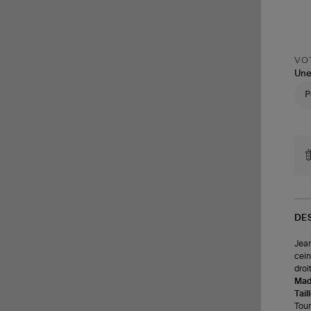
VOT
Une
DE
Jean
cein
droi
Made
Tail
Tour