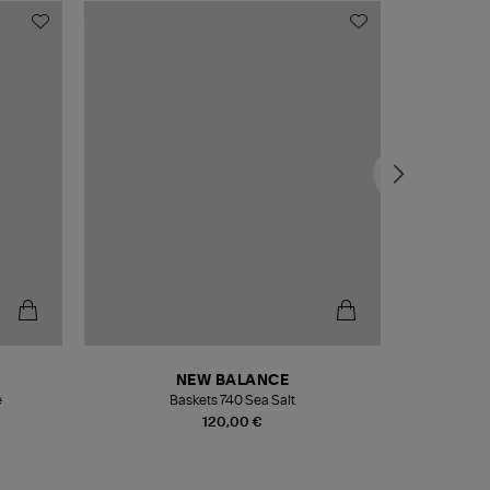
NEW BALANCE
e
Baskets 740 Sea Salt
Veste
120,00 €