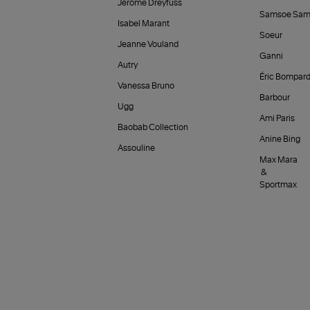
Jérôme Dreyfuss
Samsoe Sam
Isabel Marant
Soeur
Jeanne Vouland
Ganni
Autry
Éric Bompar
Vanessa Bruno
Barbour
Ugg
Ami Paris
Baobab Collection
Anine Bing
Assouline
Max Mara
&
Sportmax