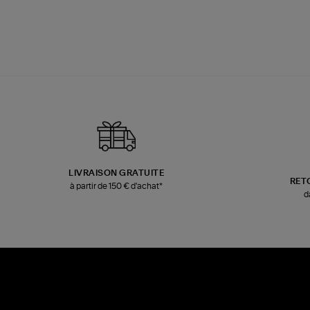
LIVRAISON GRATUITE
RET
à partir de 150 € d'achat*
d