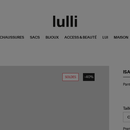
CHAUSSURES
SACS
BIJOUX
ACCESS & BEAUTÉ
LUI
MAISON
IS
-40%
SOLDES
Pan
Pant
No
Blu
Tail
Pren