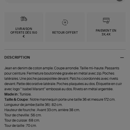
LIVRAISON
PAIEMENT EN
OFFERTE DÈS 150
RETOUR OFFERT
3X,4X
€
DESCRIPTION
Jean en denim de coton ample. Coupe arrondie. Taille mi-haute. Passants
pour ceinture. Fermeture boutonnée gravée en métal avec zip. Poches
latérales. Une poche passepoilée devant. Patchs coordonnés avec rivets
devant. Patte décorative latérale. Poches plaquées au dos. Étiquette en cuir
avec logo " Isabel Marant" embossé au dos. Rivets en métal argentée.
Made in :
Tunisie.
Taille & Coupe :
Notre mannequin porte une taille 36 et mesure 172 cm.
Longueur de jambe (taille 36) : 82 cm.
Hauteur de fourche : Avant 33 cm, arrière 38 cm.
Tour de cheville : 56 cm.
Tour de cuisse : 68 cm.
Tour de taille : 70 cm.