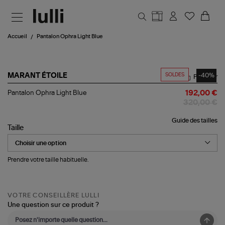
Aller au contenu principal
Accueil
Pantalon Ophra Light Blue
SOLDES
-40%
MARANT ÉTOILE
Partager
Pantalon
Pantalon Ophra Light Blue
192,00 €
Ophra
320,00 €
Light
Blue
Guide des tailles
Taille
Prendre votre taille habituelle.
VOTRE CONSEILLÈRE LULLI
Une question sur ce produit ?