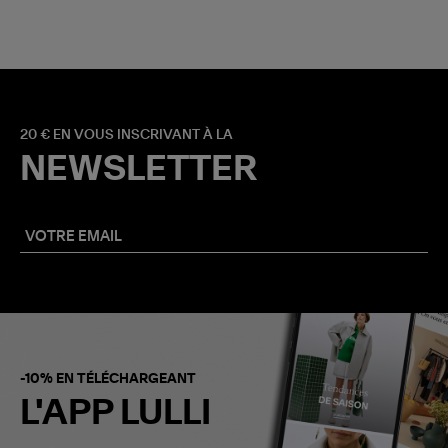
20 € EN VOUS INSCRIVANT À LA
NEWSLETTER
-10% EN TÉLÉCHARGEANT
L'APP LULLI