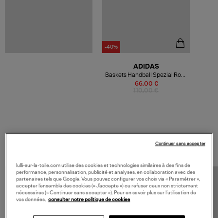
-40%
ADIDAS
Baskets Handball Spezial Rose
Pâle, Bleu Marine, Gomme
66,00 €
110,00 €
VOS DERNIERS PRODUITS VUS
Continuer sans accepter
lulli-sur-la-toile.com utilise des cookies et technologies similaires à des fins de
performance, personnalisation, publicité et analyses, en collaboration avec des
partenaires tels que Google. Vous pouvez configurer vos choix via « Paramétrer »,
accepter l’ensemble des cookies (« J’accepte ») ou refuser ceux non strictement
nécessaires (« Continuer sans accepter »). Pour en savoir plus sur l’utilisation de
vos données,
consulter notre politique de cookies