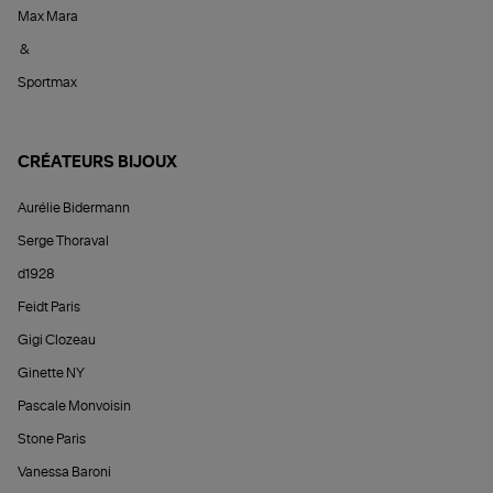
Max Mara
&
Sportmax
CRÉATEURS BIJOUX
Aurélie Bidermann
Serge Thoraval
d1928
Feidt Paris
Gigi Clozeau
Ginette NY
Pascale Monvoisin
Stone Paris
Vanessa Baroni