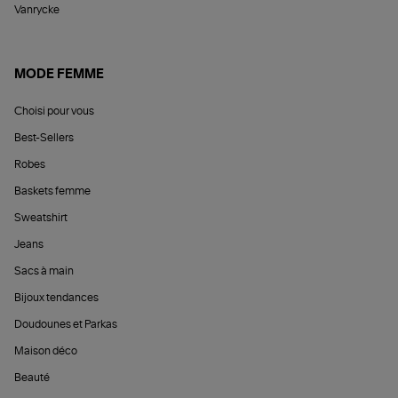
Vanrycke
MODE FEMME
Choisi pour vous
Best-Sellers
Robes
Baskets femme
Sweatshirt
Jeans
Sacs à main
Bijoux tendances
Doudounes et Parkas
Maison déco
Beauté