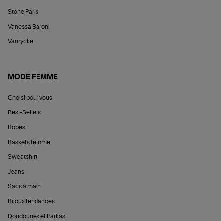
Stone Paris
Vanessa Baroni
Vanrycke
MODE FEMME
Choisi pour vous
Best-Sellers
Robes
Baskets femme
Sweatshirt
Jeans
Sacs à main
Bijoux tendances
Doudounes et Parkas