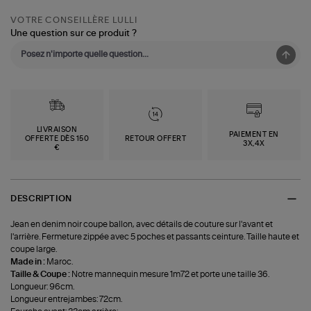
VOTRE CONSEILLÈRE LULLI
Une question sur ce produit ?
LIVRAISON
PAIEMENT EN
OFFERTE DÈS 150
RETOUR OFFERT
3X,4X
€
DESCRIPTION
Jean en denim noir coupe ballon, avec détails de couture sur l'avant et
l'arrière. Fermeture zippée avec 5 poches et passants ceinture. Taille haute et
coupe large.
Made in :
Maroc.
Taille & Coupe :
Notre mannequin mesure 1m72 et porte une taille 36.
Longueur: 96cm.
Longueur entrejambes: 72cm.