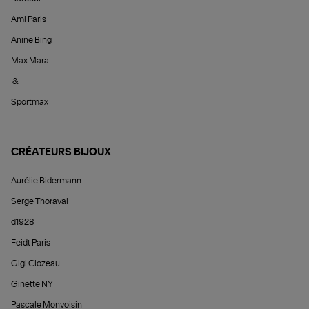
Ami Paris
Anine Bing
Max Mara
&
Sportmax
CRÉATEURS BIJOUX
Aurélie Bidermann
Serge Thoraval
d1928
Feidt Paris
Gigi Clozeau
Ginette NY
Pascale Monvoisin