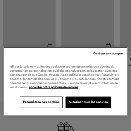
Continuer sans accepter
NOUVELLE COLLECTION
N
JEROME DREYFUSS
TORAL
Sac Bobi S Cuir Lamé
Mocassins Killian Sport
Veste
lulli-sur-la-toile.com utilise des cookies et technologies similaires à des fins de
Champagne
Mousse
480,00 €
189,00 €
performance, personnalisation, publicité et analyses, en collaboration avec des
partenaires tels que Google. Vous pouvez configurer vos choix via « Paramétrer »,
accepter l’ensemble des cookies (« J’accepte ») ou refuser ceux non strictement
nécessaires (« Continuer sans accepter »). Pour en savoir plus sur l’utilisation de
vos données,
consulter notre politique de cookies
Paramètres des cookies
Autoriser tous les cookies