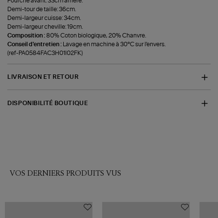
Fourche avant: 33cm arrière:
Demi-tour de taille: 36cm.
Demi-largeur cuisse: 34cm.
Demi-largeur cheville: 19cm.
Composition :
80% Coton biologique, 20% Chanvre.
Conseil d'entretien :
Lavage en machine à 30°C sur l'envers.
(ref-PA0584FAC3H01I02FK)
LIVRAISON ET RETOUR
DISPONIBILITÉ BOUTIQUE
VOS DERNIERS PRODUITS VUS