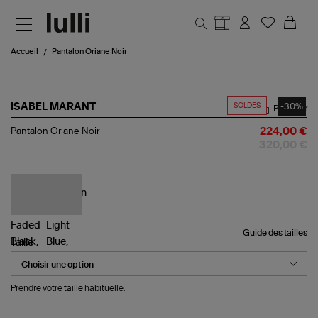
Aller au contenu principal
Accueil
Pantalon Oriane Noir
SOLDES
-30%
ISABEL MARANT
Partager
Pantalon
Pantalon Oriane Noir
224,00 €
Oriane
320,00 €
Noir
Guide des tailles
Taille
Prendre votre taille habituelle.