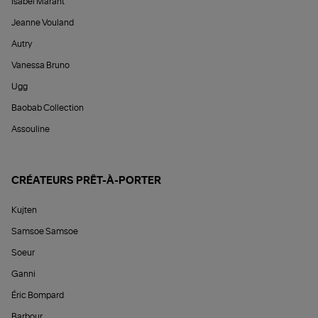
Isabel Marant
Jeanne Vouland
Autry
Vanessa Bruno
Ugg
Baobab Collection
Assouline
CRÉATEURS PRÊT-À-PORTER
Kujten
Samsoe Samsoe
Soeur
Ganni
Éric Bompard
Barbour