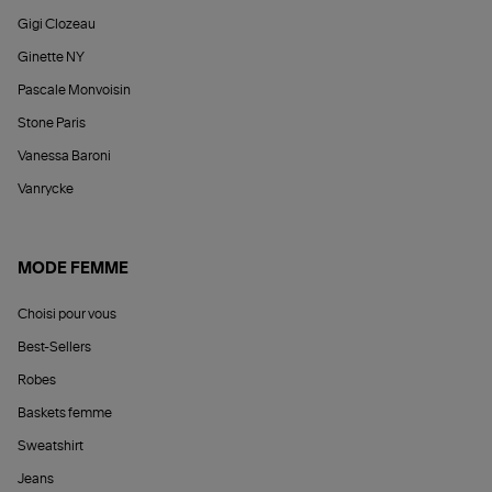
Gigi Clozeau
Ginette NY
Pascale Monvoisin
Stone Paris
Vanessa Baroni
Vanrycke
MODE FEMME
Choisi pour vous
Best-Sellers
Robes
Baskets femme
Sweatshirt
Jeans