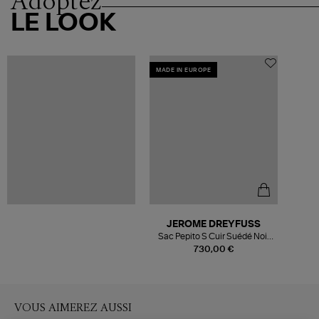
Adoptez
LE LOOK
MADE IN EUROPE
JEROME DREYFUSS
Sac Pepito S Cuir Suédé Noir
Doré
730,00 €
VOUS AIMEREZ AUSSI