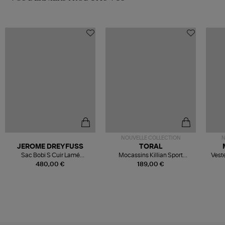
NOUVELLE COLLECTION
N
JEROME DREYFUSS
TORAL
Sac Bobi S Cuir Lamé
Mocassins Killian Sport
Veste
Champagne
Mousse
480,00 €
189,00 €