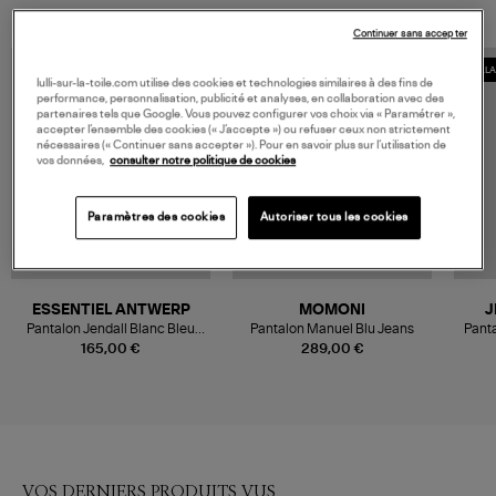
Continuer sans accepter
COLL
lulli-sur-la-toile.com utilise des cookies et technologies similaires à des fins de
performance, personnalisation, publicité et analyses, en collaboration avec des
partenaires tels que Google. Vous pouvez configurer vos choix via « Paramétrer »,
accepter l’ensemble des cookies (« J’accepte ») ou refuser ceux non strictement
nécessaires (« Continuer sans accepter »). Pour en savoir plus sur l’utilisation de
vos données,
consulter notre politique de cookies
Paramètres des cookies
Autoriser tous les cookies
ESSENTIEL ANTWERP
MOMONI
J
Pantalon Jendall Blanc Bleu
Pantalon Manuel Blu Jeans
Panta
Clair
Colla
165,00 €
289,00 €
VOS DERNIERS PRODUITS VUS