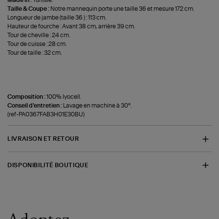
Made in :
Tunisie.
Taille & Coupe :
Notre mannequin porte une taille 36 et mesure 172 cm.
Longueur de jambe (taille 36 ) : 113 cm.
Hauteur de fourche : Avant 38 cm, arrière 39 cm.
Tour de cheville : 24 cm.
Tour de cuisse : 28 cm.
Tour de taille : 32 cm.
Composition :
100% lyocell.
Conseil d'entretien :
Lavage en machine à 30°.
(ref-PA0367FAB3H01E30BU)
LIVRAISON ET RETOUR
DISPONIBILITÉ BOUTIQUE