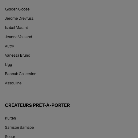
Golden Goose
Jérôme Dreyfuss
Isabel Marant
Jeanne Vouland
Autry
Vanessa Bruno
Ugg
Baobab Collection
Assouline
CRÉATEURS PRÊT-À-PORTER
Kujten
Samsoe Samsoe
Soeur