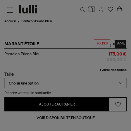
Aller au contenu principal
Accueil
Pantalon Priana Bleu
SOLDES
-50%
MARANT ÉTOILE
Partager
Pantalon
Pantalon Priana Bleu
175,00 €
Priana
350,00 €
Bleu
Guide des tailles
Taille
Prendre votre taille habituelle.
AJOUTER AU PANIER
VOIR DISPONIBILITÉ EN BOUTIQUE