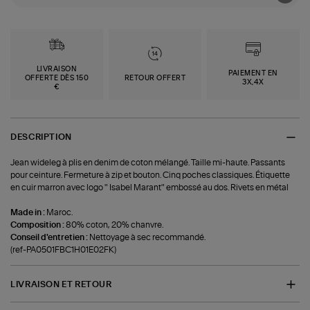
LIVRAISON
PAIEMENT EN
OFFERTE DÈS 150
RETOUR OFFERT
3X,4X
€
DESCRIPTION
Jean wideleg à plis en denim de coton mélangé. Taille mi-haute. Passants
pour ceinture. Fermeture à zip et bouton. Cinq poches classiques. Étiquette
en cuir marron avec logo " Isabel Marant" embossé au dos. Rivets en métal
Made in :
Maroc.
Composition :
80% coton, 20% chanvre.
Conseil d'entretien :
Nettoyage à sec recommandé.
(ref-PA0501FBC1H01E02FK)
LIVRAISON ET RETOUR