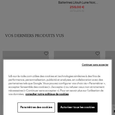
Ballerines Lilouh Lune Noir,
Collaboration Repetto x Marine
259,00 €
Serre
370,00 €
VOS DERNIERS PRODUITS VUS
Continuer sans accepter
lulli-sur-la-toile.com utilise des cookies et technologies similaires à des fins de
performance, personnalisation, publicité et analyses, en collaboration avec des
partenaires tels que Google. Vous pouvez configurer vos choix via « Paramétrer »,
accepter l’ensemble des cookies (« J’accepte ») ou refuser ceux non strictement
nécessaires (« Continuer sans accepter »). Pour en savoir plus sur l’utilisation de
vos données,
consulter notre politique de cookies
NOUVELLE COLLECTION
N
Paramètres des cookies
Autoriser tous les cookies
JEROME DREYFUSS
TORAL