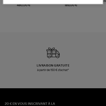
Sac Bobi S Cuir Lamé
Mocassins Killian Sport
Veste
Champagne
Mousse
480,00 €
189,00 €
LIVRAISON GRATUITE
à partir de 150 € d'achat*
20 € EN VOUS INSCRIVANT À LA