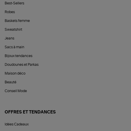
Best-Sellers
Robes
Baskets femme
Sweatshirt
Jeans
Sacs à main
Bijoux tendances
Doudounes et Parkas
Maison déco
Beauté
Conseil Mode
OFFRES ET TENDANCES
Idées Cadeaux