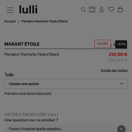
Aller au contenu principal
Accueil
Pantalon Rachelle Faded Black
SOLDES
-40%
MARANT ÉTOILE
Partager
Pantalon
Pantalon Rachelle Faded Black
210,00 €
Rachelle
350,00 €
Faded
Black
Guide des tailles
Taille
Prendre votre taille habituelle.
VOTRE CONSEILLÈRE LULLI
Une question sur ce produit ?