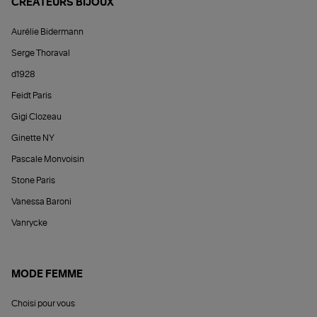
CRÉATEURS BIJOUX
Aurélie Bidermann
Serge Thoraval
d1928
Feidt Paris
Gigi Clozeau
Ginette NY
Pascale Monvoisin
Stone Paris
Vanessa Baroni
Vanrycke
MODE FEMME
Choisi pour vous