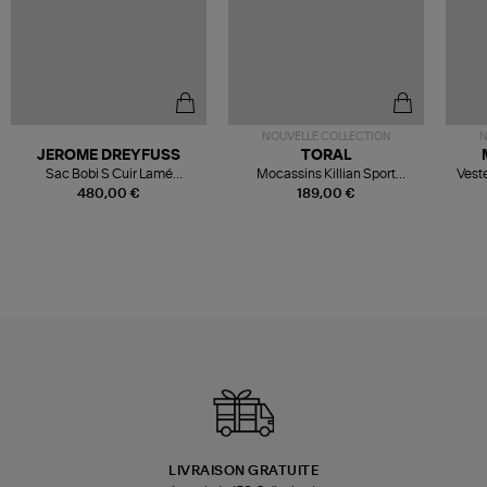
NOUVELLE COLLECTION
N
JEROME DREYFUSS
TORAL
Sac Bobi S Cuir Lamé
Mocassins Killian Sport
Veste
Champagne
Mousse
480,00 €
189,00 €
LIVRAISON GRATUITE