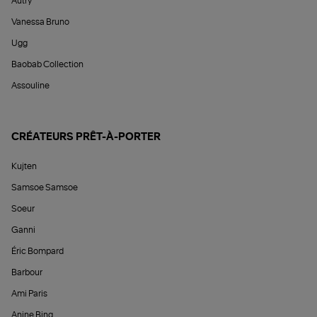
Autry
Vanessa Bruno
Ugg
Baobab Collection
Assouline
CRÉATEURS PRÊT-À-PORTER
Kujten
Samsoe Samsoe
Soeur
Ganni
Éric Bompard
Barbour
Ami Paris
Anine Bing