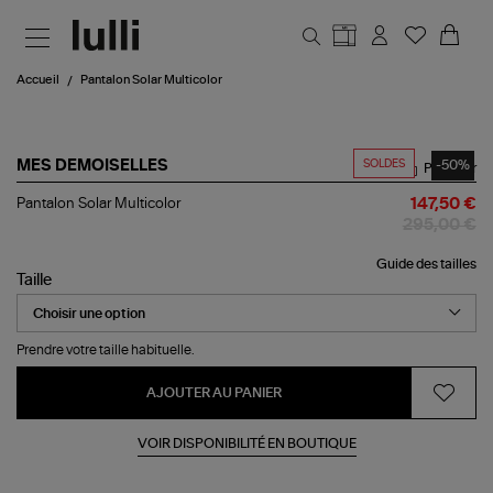
Aller au contenu principal
Accueil
Pantalon Solar Multicolor
SOLDES
-50%
MES DEMOISELLES
Partager
Pantalon
Pantalon Solar Multicolor
147,50 €
Solar
295,00 €
Multicolor
Guide des tailles
Taille
Prendre votre taille habituelle.
AJOUTER AU PANIER
VOIR DISPONIBILITÉ EN BOUTIQUE