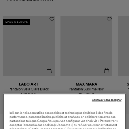
MADE IN EUROPE
LABO ART
MAX MARA
Pantalon Vela Clara Black
Pantalon Sublime Noir
P
199,00 €
185,00 €
Continuer sans accepter
lulli-sur-la-toile.com utilise des cookies et technologies similaires à des fins de
performance, personnalisation, publicité et analyses, en collaboration avec des
partenaires tels que Google. Vous pouvez configurer vos choix via « Paramétrer »,
accepter l’ensemble des cookies (« J’accepte ») ou refuser ceux non strictement