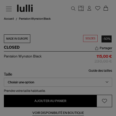
Aller au contenu principal
Accueil
Pantalon Wynston Black
SOLDES
-50%
MADE IN EUROPE
CLOSED
Partager
Pantalon
Pantalon Wynston Black
115,00 €
Wynston
230,00 €
Black
Guide des tailles
Taille
Prendre votre taille habituelle.
AJOUTER AU PANIER
VOIR DISPONIBILITÉ EN BOUTIQUE