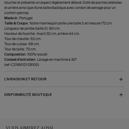
toucher et présente un aspect légèrement délavé. Doté de poches latérales
et arrière ainsi que d'une taille élastique avec cordon de serrage pour un
confort optimal.
Made in :
Portugal.
Taille & Coupe :
Notre mannequin porte une taille S et mesure 172 cm.
Longueur de jambe (taille S) : 80 cm.
Hauteur de fourche : Avant 32 cm, arrière 44 cm.
Tour de cheville : 62 cm.
Tour de cuisse : 68 cm.
Tour de taille : 70 cm.
Composition :
100% lyocell.
Conseil d'entretien :
Lavage en machine à 30°.
(ref-C2116612Y2B100)
LIVRAISON ET RETOUR
DISPONIBILITÉ BOUTIQUE
VOUS AIMEREZ AUSSI