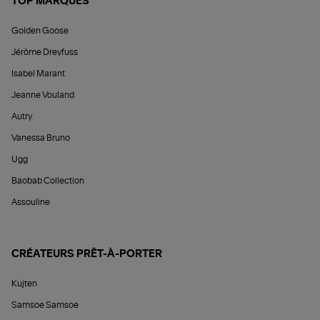
TOP MARQUES
Golden Goose
Jérôme Dreyfuss
Isabel Marant
Jeanne Vouland
Autry
Vanessa Bruno
Ugg
Baobab Collection
Assouline
CRÉATEURS PRÊT-À-PORTER
Kujten
Samsoe Samsoe