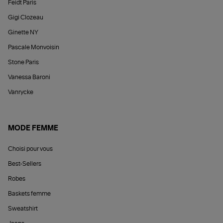
Feidt Paris
Gigi Clozeau
Ginette NY
Pascale Monvoisin
Stone Paris
Vanessa Baroni
Vanrycke
MODE FEMME
Choisi pour vous
Best-Sellers
Robes
Baskets femme
Sweatshirt