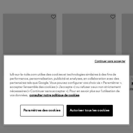
Continuer sans accepter
lulli-sur-la-toile.com utilise des cookies et technologies similaires à des fins de
performance, personnalisation, publicité et analyses, en collaboration avec des
NOUVELLE COLLECTION
N
partenaires tels que Google. Vous pouvez configurer vos choix via « Paramétrer »,
JEROME DREYFUSS
TORAL
accepter l’ensemble des cookies (« J’accepte ») ou refuser ceux non strictement
Sac Bobi S Cuir Lamé
Mocassins Killian Sport
Veste
nécessaires (« Continuer sans accepter »). Pour en savoir plus sur l’utilisation de
Champagne
Mousse
480,00 €
189,00 €
vos données,
consulter notre politique de cookies
Paramètres des cookies
Autoriser tous les cookies