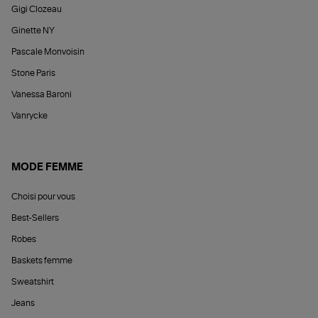
Gigi Clozeau
Ginette NY
Pascale Monvoisin
Stone Paris
Vanessa Baroni
Vanrycke
MODE FEMME
Choisi pour vous
Best-Sellers
Robes
Baskets femme
Sweatshirt
Jeans