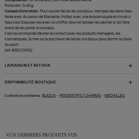
Poids d'or : 0,45 g.
Conseil d'entretien :
Pour raviver l'éclat de vos bijoux, trempez-les dans l'eau
tiède avec du savon de Marseille, frottez avec une brosse souple et rincez à
l'eau clair. Essuyez-les avec un chiffon doux et laissez-les sécher à l'air libre
avant de les porter à nouveau.
Il est recommandé d'éviter le contact avec les produits ménagers, les
cosmétiques, la mer ou la piscine et de retirer vos bijoux pour dormir ou faire
du sport.
(ref-B5DC001G)
LIVRAISON ET RETOUR
DISPONIBILITÉ BOUTIQUE
-
-
BIJOUX
PENDENTIFS/ CHARMS
MEDAILLES
Collections similaires :
VOS DERNIERS PRODUITS VUS