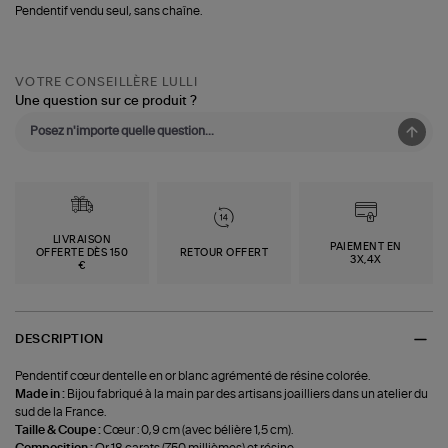
Pendentif vendu seul, sans chaîne.
VOTRE CONSEILLÈRE LULLI
Une question sur ce produit ?
LIVRAISON
PAIEMENT EN
OFFERTE DÈS 150
RETOUR OFFERT
3X,4X
€
DESCRIPTION
Pendentif cœur dentelle en or blanc agrémenté de résine colorée.
Made in :
Bijou fabriqué à la main par des artisans joailliers dans un atelier du
sud de la France.
Taille & Coupe :
Cœur : 0,9 cm (avec bélière 1,5 cm).
Composition :
Or 18 carats (750 millièmes) et résine.