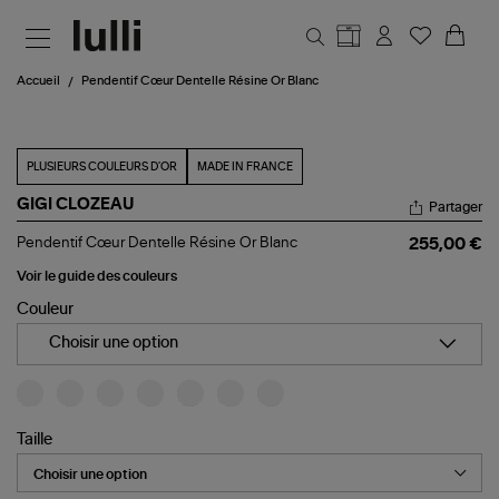
Aller au contenu principal
Accueil
Pendentif Cœur Dentelle Résine Or Blanc
PLUSIEURS COULEURS D'OR
MADE IN FRANCE
GIGI CLOZEAU
Partager
Pendentif
Pendentif Cœur Dentelle Résine Or Blanc
255,00 €
Cœur
Dentelle
Voir le guide des couleurs
Résine
Couleur
Or
Blanc
Choisir une option
Taille