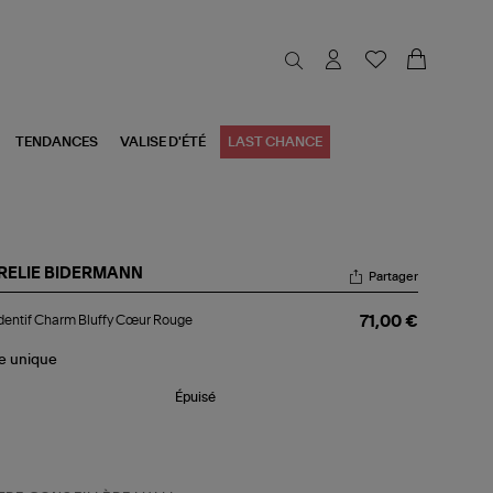
TENDANCES
VALISE D'ÉTÉ
LAST CHANCE
RELIE BIDERMANN
Partager
dentif
entif Charm Bluffy Cœur Rouge
71,00 €
arm
ffy
ur
le
unique
uge
Épuisé