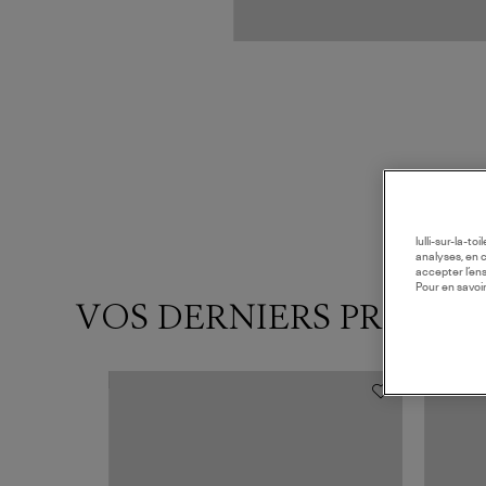
lulli-sur-la-t
analyses, en 
accepter l’en
Pour en savoir
VOS DERNIERS PRODUI