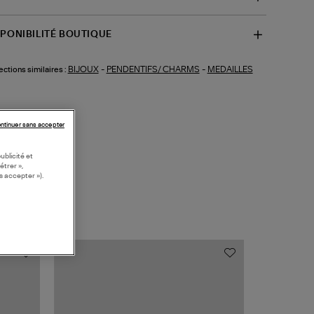
SPONIBILITÉ BOUTIQUE
BIJOUX
-
PENDENTIFS/ CHARMS
-
MEDAILLES
ections similaires :
ntinuer sans accepter
ublicité et
étrer »,
s accepter »).