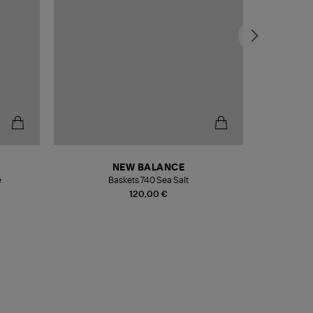
NEW BALANCE
e
Baskets 740 Sea Salt
Veste
120,00 €