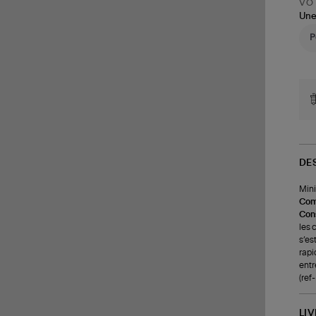
VOT
Une
DE
Mini
Com
Cons
les 
s’es
rapi
entr
(re
LI