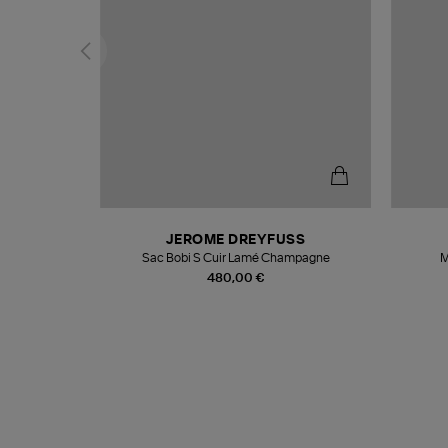
N
JEROME DREYFUSS
te
Sac Bobi S Cuir Lamé Champagne
M
480,00 €