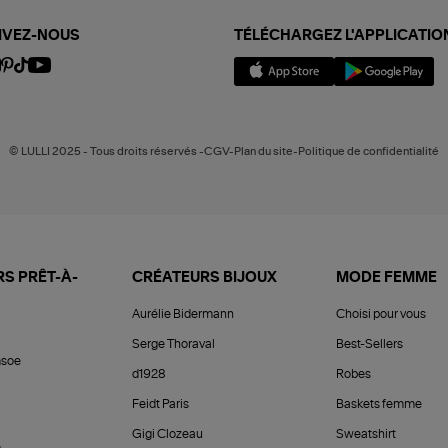
IVEZ-NOUS
TÉLÉCHARGEZ L'APPLICATIO
© LULLI 2025 - Tous droits réservés -CGV-Plan du site-Politique de confidentialité
S PRÊT-À-
CRÉATEURS BIJOUX
MODE FEMME
Aurélie Bidermann
Choisi pour vous
Serge Thoraval
Best-Sellers
soe
d1928
Robes
Feidt Paris
Baskets femme
Gigi Clozeau
Sweatshirt