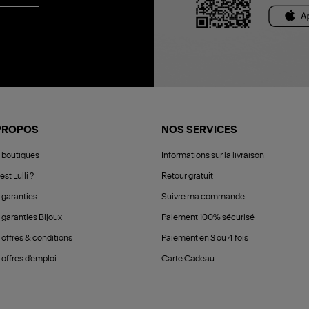
PROPOS
NOS SERVICES
 boutiques
Informations sur la livraison
est Lulli ?
Retour gratuit
 garanties
Suivre ma commande
 garanties Bijoux
Paiement 100% sécurisé
 offres & conditions
Paiement en 3 ou 4 fois
offres d'emploi
Carte Cadeau