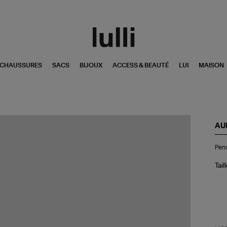
CHAUSSURES
SACS
BIJOUX
ACCESS & BEAUTÉ
LUI
MAISON
AU
Pen
Pend
Ch
Blu
Cœ
Tail
Ro