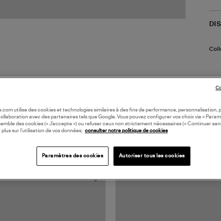
DI
Coll
Co
oile.com utilise des cookies et technologies similaires à des fins de performance, personnalisation, p
collaboration avec des partenaires tels que Google. Vous pouvez configurer vos choix via « Param
semble des cookies (« J’accepte ») ou refuser ceux non strictement nécessaires (« Continuer san
 plus sur l’utilisation de vos données,
consulter notre politique de cookies
TS VUS
Paramètres des cookies
Autoriser tous les cookies