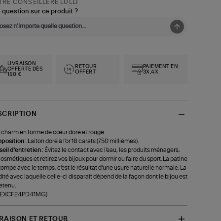
RE CONSEILLÈRE LULLI
 question sur ce produit ?
LIVRAISON
RETOUR
PAIEMENT EN
OFFERTE DÈS
OFFERT
3X,4X
150 €
SCRIPTION
 charm en forme de cœur doré et rouge.
position :
Laiton doré à l'or 18 carats (750 millièmes).
eil d'entretien :
Évitez le contact avec l'eau, les produits ménagers,
cosmétiques et retirez vos bijoux pour dormir ou faire du sport. La patine
tompe avec le temps, c'est le résultat d'une usure naturelle normale. La
dité avec laquelle celle-ci disparaît dépend de la façon dont le bijou est
etenu.
f-EXCF24PD41MG)
VRAISON ET RETOUR