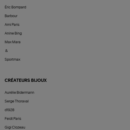
Éric Bompard
Barbour
Ami Paris
Anine Bing
Max Mara
&
Sportmax
CRÉATEURS BIJOUX
Aurélie Bidermann
Serge Thoraval
d1928
Feidt Paris
Gigi Clozeau