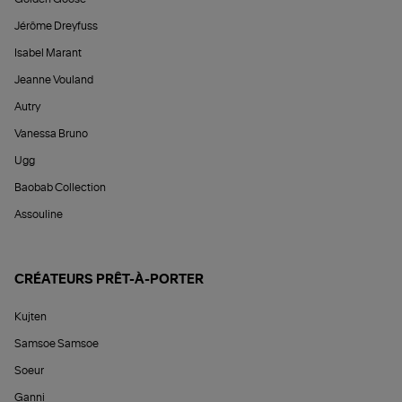
Jérôme Dreyfuss
Isabel Marant
Jeanne Vouland
Autry
Vanessa Bruno
Ugg
Baobab Collection
Assouline
CRÉATEURS PRÊT-À-PORTER
Kujten
Samsoe Samsoe
Soeur
Ganni