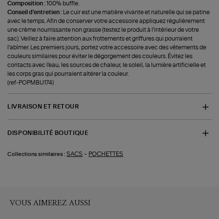
Composition :
100% buffle.
Conseil d'entretien :
Le cuir est une matière vivante et naturelle qui se patine
avec le temps. Afin de conserver votre accessoire appliquez régulièrement
une crème nourrissante non grasse (testez le produit à l'intérieur de votre
sac). Veillez à faire attention aux frottements et griffures qui pourraient
l’abîmer. Les premiers jours, portez votre accessoire avec des vêtements de
couleurs similaires pour éviter le dégorgement des couleurs. Évitez les
contacts avec l'eau, les sources de chaleur, le soleil, la lumière artificielle et
les corps gras qui pourraient altérer la couleur.
(ref-POPMBU174)
LIVRAISON ET RETOUR
DISPONIBILITÉ BOUTIQUE
-
SACS
POCHETTES
Collections similaires :
VOUS AIMEREZ AUSSI