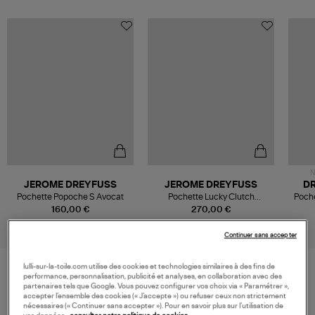
N
JEROME DREYFUSS
JEROME DREYFUSS
D
Pochette Popoche S Avocat
Pochette Lucky Clutch
Poche
Imprimé Léopard Kaki
160,00 €
270,00 €
Continuer sans accepter
lulli-sur-la-toile.com utilise des cookies et technologies similaires à des fins de
performance, personnalisation, publicité et analyses, en collaboration avec des
partenaires tels que Google. Vous pouvez configurer vos choix via « Paramétrer »,
VOS DERNIERS PRODUITS VUS
accepter l’ensemble des cookies (« J’accepte ») ou refuser ceux non strictement
nécessaires (« Continuer sans accepter »). Pour en savoir plus sur l’utilisation de