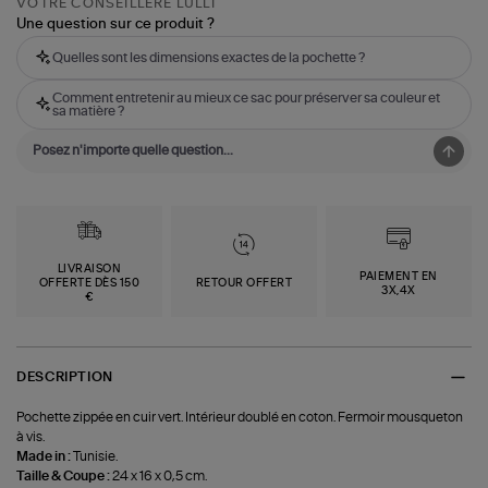
VOTRE CONSEILLÈRE LULLI
Une question sur ce produit ?
Quelles sont les dimensions exactes de la pochette ?
Comment entretenir au mieux ce sac pour préserver sa couleur et
sa matière ?
LIVRAISON
PAIEMENT EN
OFFERTE DÈS 150
RETOUR OFFERT
3X,4X
€
DESCRIPTION
Pochette zippée en cuir vert. Intérieur doublé en coton. Fermoir mousqueton
à vis.
Made in :
Tunisie.
Taille & Coupe :
24 x 16 x 0,5 cm.