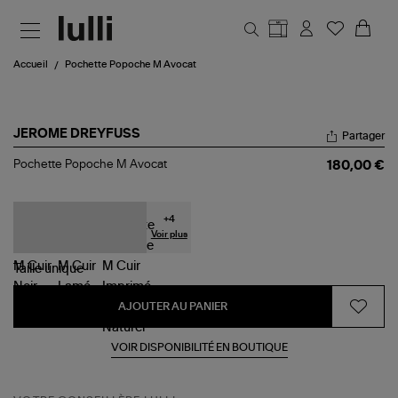
Aller au contenu principal
Accueil
Pochette Popoche M Avocat
JEROME DREYFUSS
Partager
Pochette
Pochette Popoche M Avocat
180,00 €
Popoche
M
Avocat
+
4
Voir plus
Taille
unique
AJOUTER AU PANIER
VOIR DISPONIBILITÉ EN BOUTIQUE