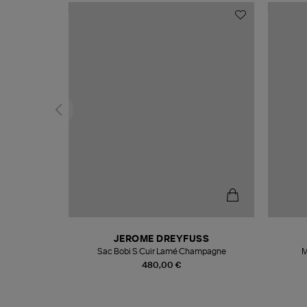
N
JEROME DREYFUSS
te
Sac Bobi S Cuir Lamé Champagne
M
480,00 €