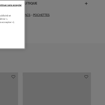
SPONIBILITÉ BOUTIQUE
ntinuer sans accepter
SACS
-
POCHETTES
ections similaires :
ublicité et
étrer »,
s accepter »).