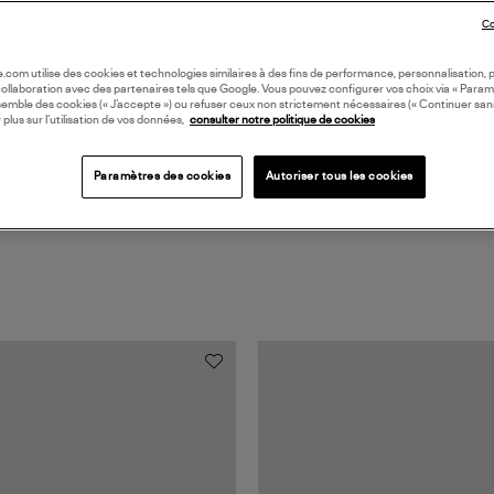
DI
Co
Coll
oile.com utilise des cookies et technologies similaires à des fins de performance, personnalisation, p
collaboration avec des partenaires tels que Google. Vous pouvez configurer vos choix via « Param
semble des cookies (« J’accepte ») ou refuser ceux non strictement nécessaires (« Continuer san
 plus sur l’utilisation de vos données,
consulter notre politique de cookies
Paramètres des cookies
Autoriser tous les cookies