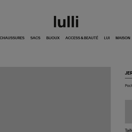
CHAUSSURES
SACS
BIJOUX
ACCESS & BEAUTÉ
LUI
MAISON
JE
Po
Poch
Po
M
Im
Lé
Kak
Tail