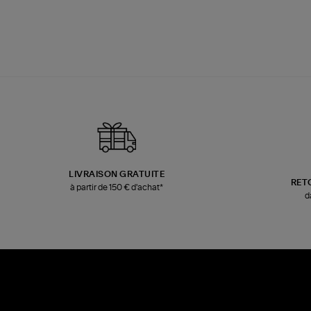
LIVRAISON GRATUITE
RET
à partir de 150 € d'achat*
d