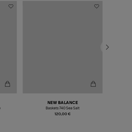
NEW BALANCE
e
Baskets 740 Sea Salt
Veste
120,00 €