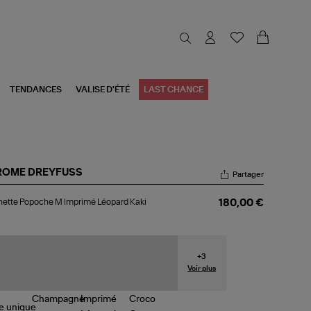
TENDANCES
VALISE D'ÉTÉ
LAST CHANCE
ROME DREYFUSS
Partager
chette
ette Popoche M Imprimé Léopard Kaki
180,00 €
poche
primé
opard
i
+
3
Voir plus
le
unique