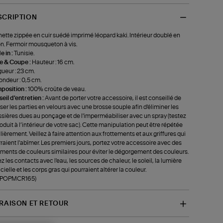
SCRIPTION
ette zippée en cuir suédé imprimé léopard kaki. Intérieur doublé en
n. Fermoir mousqueton à vis.
 in :
Tunisie.
le & Coupe :
Hauteur : 16 cm.
ueur : 23 cm.
ondeur : 0,5 cm.
position :
100% croûte de veau.
eil d'entretien :
Avant de porter votre accessoire, il est conseillé de
ser les parties en velours avec une brosse souple afin d'éliminer les
sières dues au ponçage et de l'imperméabiliser avec un spray (testez
roduit à l’intérieur de votre sac). Cette manipulation peut être répétée
lièrement. Veillez à faire attention aux frottements et aux griffures qui
raient l'abîmer. Les premiers jours, portez votre accessoire avec des
ments de couleurs similaires pour éviter le dégorgement des couleurs.
ez les contacts avec l'eau, les sources de chaleur, le soleil, la lumière
ficielle et les corps gras qui pourraient altérer la couleur.
f-POPMCR165)
VRAISON ET RETOUR