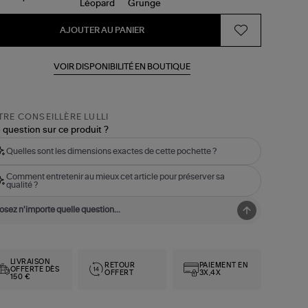
AJOUTER AU PANIER
VOIR DISPONIBILITÉ EN BOUTIQUE
RE CONSEILLÈRE LULLI
 question sur ce produit ?
Quelles sont les dimensions exactes de cette pochette ?
Comment entretenir au mieux cet article pour préserver sa
qualité ?
LIVRAISON
RETOUR
PAIEMENT EN
OFFERTE DÈS
OFFERT
3X,4X
150 €