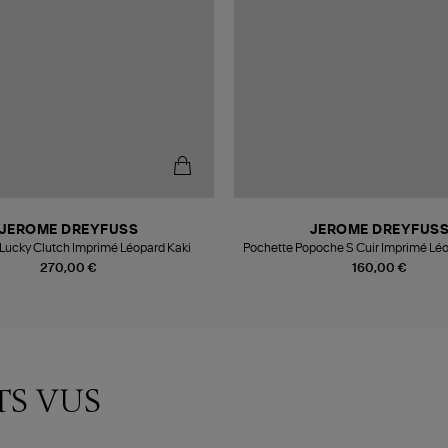
JEROME DREYFUSS
JEROME DREYFUS
Lucky Clutch Imprimé Léopard Kaki
Pochette Popoche S Cuir Imprimé Léo
270,00 €
160,00 €
TS VUS