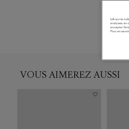
lulli-sur-la-t
analyses, en 
accepter l’en
Pour en savoir
VOUS AIMEREZ AUSSI