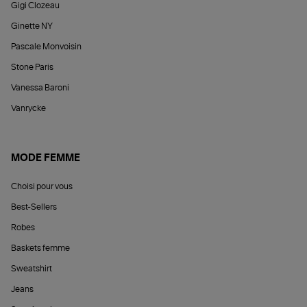
Gigi Clozeau
Ginette NY
Pascale Monvoisin
Stone Paris
Vanessa Baroni
Vanrycke
MODE FEMME
Choisi pour vous
Best-Sellers
Robes
Baskets femme
Sweatshirt
Jeans