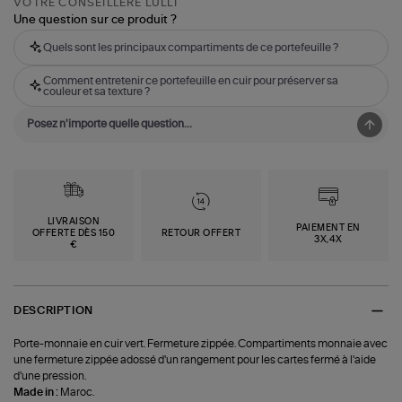
VOTRE CONSEILLÈRE LULLI
Une question sur ce produit ?
Quels sont les principaux compartiments de ce portefeuille ?
Comment entretenir ce portefeuille en cuir pour préserver sa
couleur et sa texture ?
LIVRAISON
PAIEMENT EN
OFFERTE DÈS 150
RETOUR OFFERT
3X,4X
€
DESCRIPTION
Porte-monnaie en cuir vert. Fermeture zippée. Compartiments monnaie avec
une fermeture zippée adossé d'un rangement pour les cartes fermé à l'aide
d'une pression.
Made in :
Maroc.