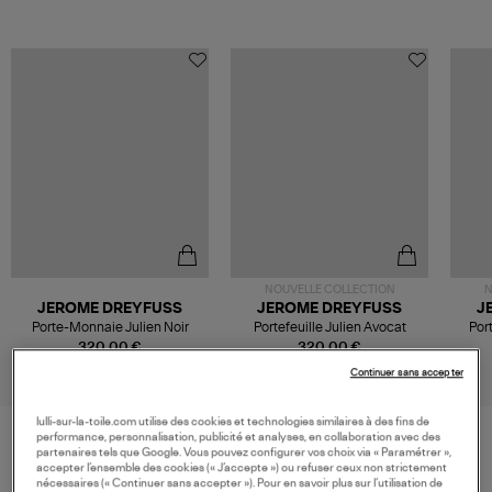
NOUVELLE COLLECTION
N
JEROME DREYFUSS
JEROME DREYFUSS
J
Porte-Monnaie Julien Noir
Portefeuille Julien Avocat
Por
320,00 €
320,00 €
Continuer sans accepter
lulli-sur-la-toile.com utilise des cookies et technologies similaires à des fins de
performance, personnalisation, publicité et analyses, en collaboration avec des
partenaires tels que Google. Vous pouvez configurer vos choix via « Paramétrer »,
VOS DERNIERS PRODUITS VUS
accepter l’ensemble des cookies (« J’accepte ») ou refuser ceux non strictement
nécessaires (« Continuer sans accepter »). Pour en savoir plus sur l’utilisation de