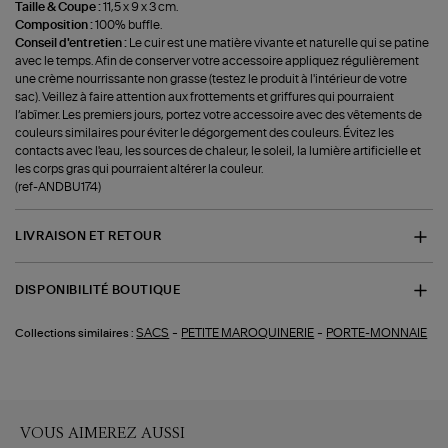
Taille & Coupe :
11,5 x 9 x 3 cm.
Composition :
100% buffle.
Conseil d'entretien :
Le cuir est une matière vivante et naturelle qui se patine
avec le temps. Afin de conserver votre accessoire appliquez régulièrement
une crème nourrissante non grasse (testez le produit à l'intérieur de votre
sac). Veillez à faire attention aux frottements et griffures qui pourraient
l’abîmer. Les premiers jours, portez votre accessoire avec des vêtements de
couleurs similaires pour éviter le dégorgement des couleurs. Évitez les
contacts avec l'eau, les sources de chaleur, le soleil, la lumière artificielle et
les corps gras qui pourraient altérer la couleur.
(ref-ANDBU174)
LIVRAISON ET RETOUR
DISPONIBILITÉ BOUTIQUE
-
-
SACS
PETITE MAROQUINERIE
PORTE-MONNAIE
Collections similaires :
VOUS AIMEREZ AUSSI