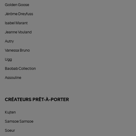
Golden Goose
Jérôme Dreyfuss
Isabel Marant
Jeanne Vouland
Autry
Vanessa Bruno
Ugg
Baobab Collection
Assouline
CRÉATEURS PRÊT-À-PORTER
Kujten
Samsoe Samsoe
Soeur