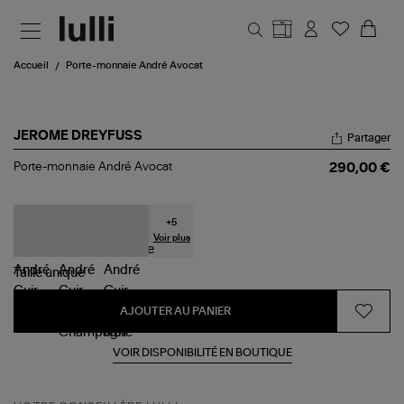
Aller au contenu principal
Accueil
Porte-monnaie André Avocat
JEROME DREYFUSS
Partager
Porte-
Porte-monnaie André Avocat
290,00 €
monnaie
André
Avocat
+
5
Voir plus
Taille
unique
AJOUTER AU PANIER
VOIR DISPONIBILITÉ EN BOUTIQUE