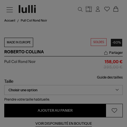
Aller au contenu principal
Accueil
Pull Col Rond Noir
SOLDES
-60%
MADE IN EUROPE
ROBERTO COLLINA
Partager
Pull
Pull Col Rond Noir
158,00 €
Col
395,00 €
Rond
Noir
Guide des tailles
Taille
Prendre votre taille habituelle.
AJOUTER AU PANIER
VOIR DISPONIBILITÉ EN BOUTIQUE