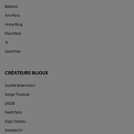
Barbour
Ami Paris
Anine Bing
Max Mara
&
Sportmax
CRÉATEURS BIJOUX
Aurélie Bidermann
Serge Thoraval
d1928
Feidt Paris
Gigi Clozeau
Ginette NY