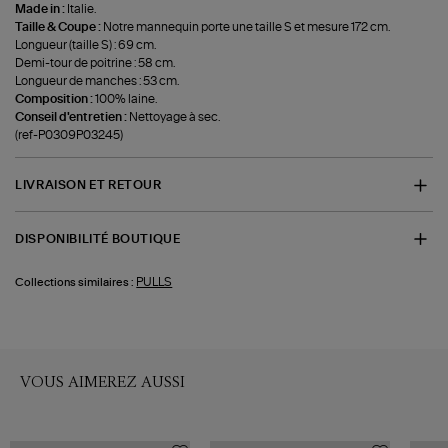
Made in :
Italie.
Taille & Coupe :
Notre mannequin porte une taille S et mesure 172 cm.
Longueur (taille S) : 69 cm.
Demi-tour de poitrine : 58 cm.
Longueur de manches : 53 cm.
Composition :
100% laine.
Conseil d'entretien :
Nettoyage à sec.
(ref-P0309P03245)
LIVRAISON ET RETOUR
DISPONIBILITÉ BOUTIQUE
PULLS
Collections similaires :
VOUS AIMEREZ AUSSI