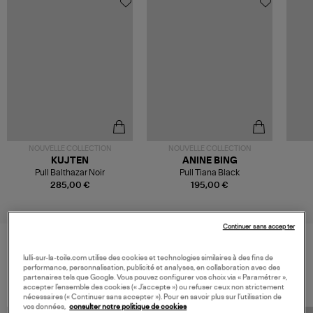
NOUVELLE COLLECTION
NOUVELLE COLLECTION
KUJTEN
ANINE BING
Pull Balthazar Noir
Pull Tiana Black
285,00 €
195,00 €
Continuer sans accepter
lulli-sur-la-toile.com utilise des cookies et technologies similaires à des fins de
VOS DERNIERS PRODUITS VUS
performance, personnalisation, publicité et analyses, en collaboration avec des
partenaires tels que Google. Vous pouvez configurer vos choix via « Paramétrer »,
accepter l’ensemble des cookies (« J’accepte ») ou refuser ceux non strictement
nécessaires (« Continuer sans accepter »). Pour en savoir plus sur l’utilisation de
vos données,
consulter notre politique de cookies