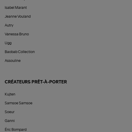
Isabel Marant
Jeanne Vouland
Autry
Vanessa Bruno
Ugg
Baobab Collection
Assouline
CRÉATEURS PRÊT-À-PORTER
Kujten
Samsoe Samsoe
Soeur
Ganni
Éric Bompard