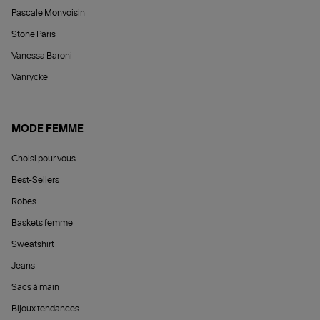
Pascale Monvoisin
Stone Paris
Vanessa Baroni
Vanrycke
MODE FEMME
Choisi pour vous
Best-Sellers
Robes
Baskets femme
Sweatshirt
Jeans
Sacs à main
Bijoux tendances