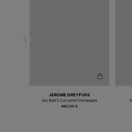
N
JEROME DREYFUSS
te
Sac Bobi S Cuir Lamé Champagne
M
480,00 €