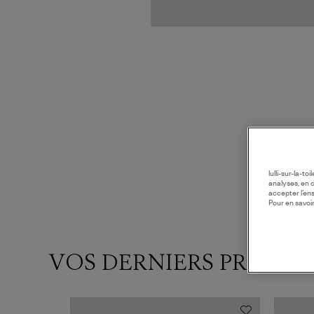
lulli-sur-la-t
analyses, en 
accepter l’en
Pour en savoir
VOS DERNIERS PRODUI