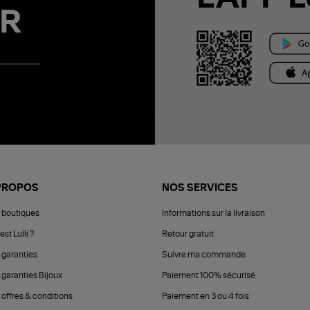
R
PROPOS
NOS SERVICES
 boutiques
Informations sur la livraison
est Lulli ?
Retour gratuit
 garanties
Suivre ma commande
 garanties Bijoux
Paiement 100% sécurisé
 offres & conditions
Paiement en 3 ou 4 fois