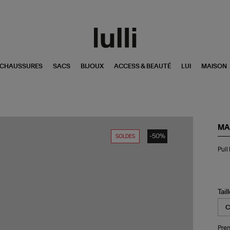
CHAUSSURES
SACS
BIJOUX
ACCESS & BEAUTÉ
LUI
MAISON
MA
-50%
SOLDES
Pul
Pull
Lai
Col
Ro
Noi
Tail
Pren