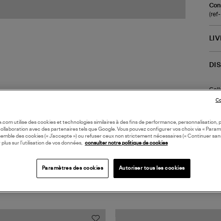
Cons
(re
LI
DI
Coll
Co
oile.com utilise des cookies et technologies similaires à des fins de performance, personnalisation, p
collaboration avec des partenaires tels que Google. Vous pouvez configurer vos choix via « Param
semble des cookies (« J’accepte ») ou refuser ceux non strictement nécessaires (« Continuer san
 plus sur l’utilisation de vos données,
consulter notre politique de cookies
Paramètres des cookies
Autoriser tous les cookies
TS VUS