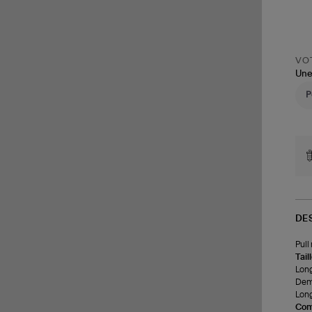
VOT
Une
DE
Pull
Tail
Long
Demi
Long
Com