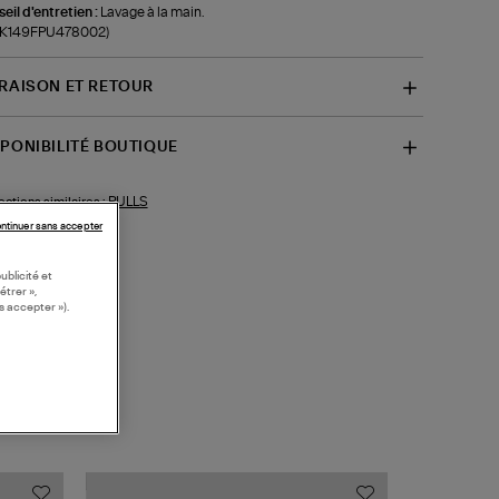
eil d'entretien :
Lavage à la main.
f-K149FPU478002)
VRAISON ET RETOUR
SPONIBILITÉ BOUTIQUE
PULLS
ections similaires :
ntinuer sans accepter
ublicité et
étrer »,
s accepter »).