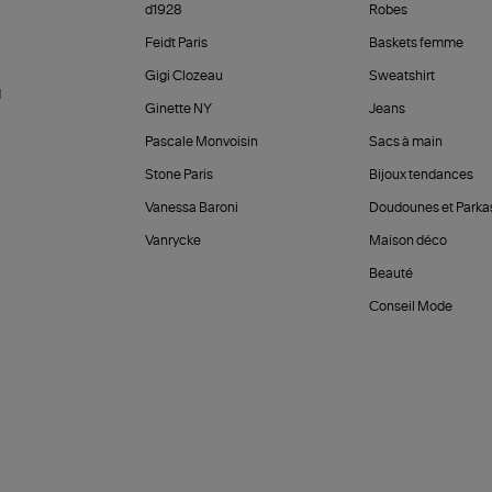
d1928
Robes
Feidt Paris
Baskets femme
Gigi Clozeau
Sweatshirt
d
Ginette NY
Jeans
Pascale Monvoisin
Sacs à main
Stone Paris
Bijoux tendances
Vanessa Baroni
Doudounes et Parka
Vanrycke
Maison déco
Beauté
Conseil Mode