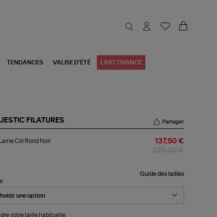
TENDANCES
VALISE D'ÉTÉ
LAST CHANCE
JESTIC FILATURES
Partager
l
 Laine Col Rond Noir
137,50 €
ne
275,00 €
nd
r
Guide des tailles
le
dre votre taille habituelle.