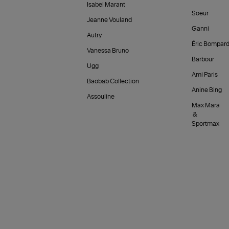
Isabel Marant
Soeur
Jeanne Vouland
Ganni
Autry
Éric Bompar
Vanessa Bruno
Barbour
Ugg
Ami Paris
Baobab Collection
Anine Bing
Assouline
Max Mara
&
Sportmax