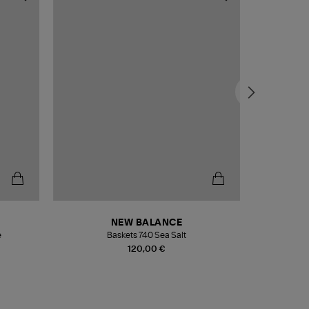
NEW BALANCE
e
Baskets 740 Sea Salt
Veste
120,00 €