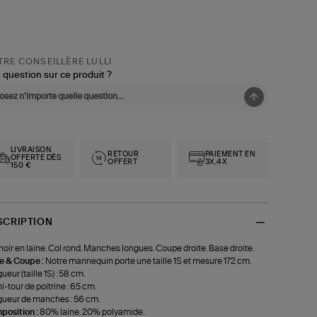
RE CONSEILLÈRE LULLI
 question sur ce produit ?
LIVRAISON
RETOUR
PAIEMENT EN
OFFERTE DÈS
OFFERT
3X,4X
150 €
SCRIPTION
 noir en laine. Col rond. Manches longues. Coupe droite. Base droite.
le & Coupe :
Notre mannequin porte une taille 1S et mesure 172 cm.
ueur (taille 1S) : 58 cm.
-tour de poitrine : 65 cm.
ueur de manches : 56 cm.
position :
80% laine. 20% polyamide.