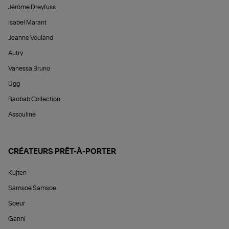
Jérôme Dreyfuss
Isabel Marant
Jeanne Vouland
Autry
Vanessa Bruno
Ugg
Baobab Collection
Assouline
CRÉATEURS PRÊT-À-PORTER
Kujten
Samsoe Samsoe
Soeur
Ganni