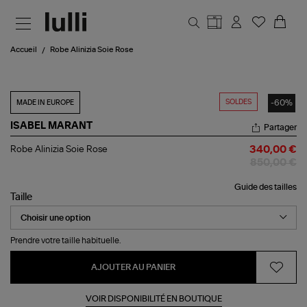
Aller au contenu principal
Accueil
Robe Alinizia Soie Rose
SOLDES
-60%
MADE IN EUROPE
ISABEL MARANT
Partager
Robe
Robe Alinizia Soie Rose
340,00 €
Alinizia
850,00 €
Soie
Rose
Guide des tailles
Taille
Prendre votre taille habituelle.
AJOUTER AU PANIER
VOIR DISPONIBILITÉ EN BOUTIQUE