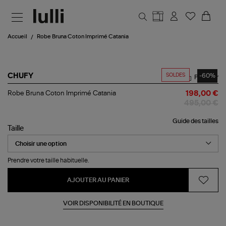
Aller au contenu principal
Accueil
Robe Bruna Coton Imprimé Catania
SOLDES
-60%
CHUFY
Partager
Robe
Robe Bruna Coton Imprimé Catania
198,00 €
Bruna
495,00 €
Coton
Imprimé
Guide des tailles
Catania
Taille
Prendre votre taille habituelle.
AJOUTER AU PANIER
VOIR DISPONIBILITÉ EN BOUTIQUE