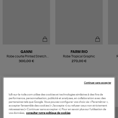
GANNI
FARM RIO
Robe courte Printed Stretch
Robe Tropical Graphic
R
Buttoned Jadeite
300,00 €
270,00 €
Continuer sans accepter
VOS DERNIERS PRODUITS VUS
lulli-sur-la-toile.com utilise des cookies et technologies similaires à des fins de
performance, personnalisation, publicité et analyses, en collaboration avec des
partenaires tels que Google. Vous pouvez configurer vos choix via « Paramétrer »,
accepter l’ensemble des cookies (« J’accepte ») ou refuser ceux non strictement
nécessaires (« Continuer sans accepter »). Pour en savoir plus sur l’utilisation de
vos données,
consulter notre politique de cookies