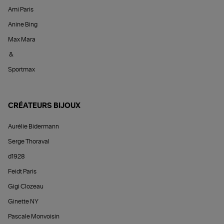
Ami Paris
Anine Bing
Max Mara
&
Sportmax
CRÉATEURS BIJOUX
Aurélie Bidermann
Serge Thoraval
d1928
Feidt Paris
Gigi Clozeau
Ginette NY
Pascale Monvoisin