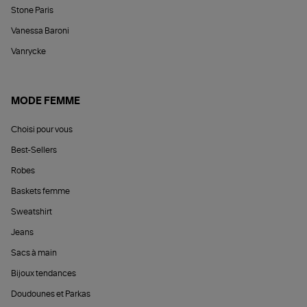
Stone Paris
Vanessa Baroni
Vanrycke
MODE FEMME
Choisi pour vous
Best-Sellers
Robes
Baskets femme
Sweatshirt
Jeans
Sacs à main
Bijoux tendances
Doudounes et Parkas