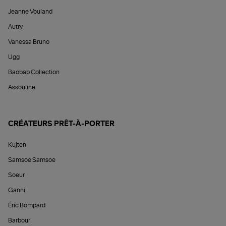
Jeanne Vouland
Autry
Vanessa Bruno
Ugg
Baobab Collection
Assouline
CRÉATEURS PRÊT-À-PORTER
Kujten
Samsoe Samsoe
Soeur
Ganni
Éric Bompard
Barbour