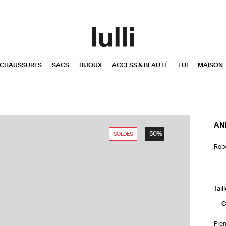
CHAUSSURES
SACS
BIJOUX
ACCESS & BEAUTÉ
LUI
MAISON
AN
-50%
SOLDES
Ro
Robe
Lo
Di
Co
Noi
Tail
Pren