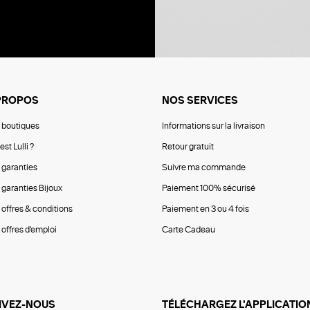
PROPOS
NOS SERVICES
 boutiques
Informations sur la livraison
est Lulli ?
Retour gratuit
 garanties
Suivre ma commande
 garanties Bijoux
Paiement 100% sécurisé
 offres & conditions
Paiement en 3 ou 4 fois
offres d'emploi
Carte Cadeau
IVEZ-NOUS
TÉLÉCHARGEZ L'APPLICATIO