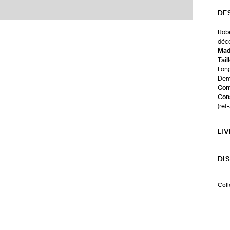
DE
Robe
déco
Made
Tail
Long
Demi
Com
Cons
(ref
LI
DI
Coll