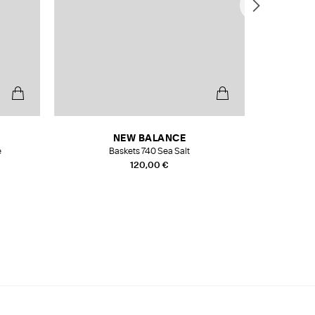
NEW BALANCE
e
Baskets 740 Sea Salt
Veste
120,00 €