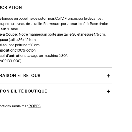
SCRIPTION
 longue en popeline de coton noir. Col V. Fronces sur le devant et
upes au niveau de la taille. Fermeture par zip sur le côté. Base droite.
 in :
Chine.
le & Coupe :
Notre mannequin porte une taille 36 et mesure 175 cm.
ueur (taille 36) : 121 cm.
-tour de poitrine : 38 cm.
position :
100% coton.
eil d'entretien :
Lavage en machine à 30°.
-A021391000)
VRAISON ET RETOUR
SPONIBILITÉ BOUTIQUE
ROBES
ections similaires :