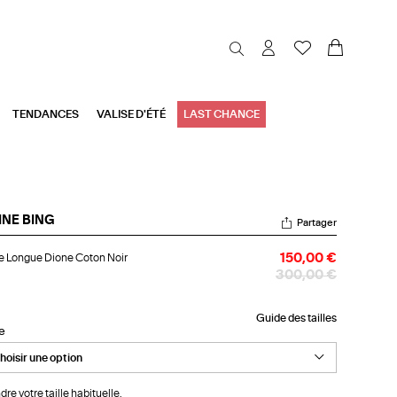
TENDANCES
VALISE D'ÉTÉ
LAST CHANCE
INE BING
Partager
be
 Longue Dione Coton Noir
150,00 €
ngue
one
300,00 €
ton
r
Guide des tailles
le
dre votre taille habituelle.