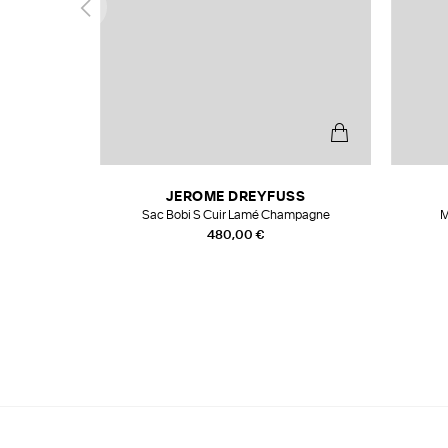
N
JEROME DREYFUSS
te
Sac Bobi S Cuir Lamé Champagne
M
480,00 €