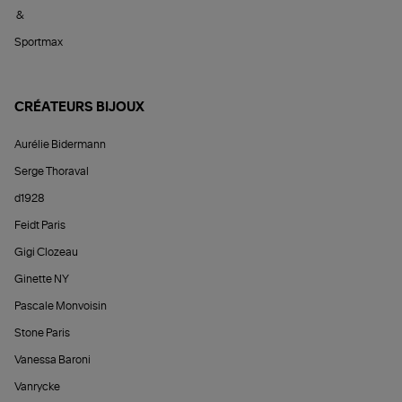
&
Sportmax
CRÉATEURS BIJOUX
Aurélie Bidermann
Serge Thoraval
d1928
Feidt Paris
Gigi Clozeau
Ginette NY
Pascale Monvoisin
Stone Paris
Vanessa Baroni
Vanrycke