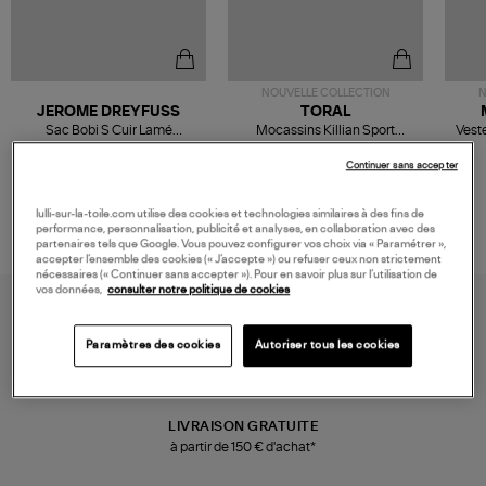
NOUVELLE COLLECTION
N
JEROME DREYFUSS
TORAL
Sac Bobi S Cuir Lamé
Mocassins Killian Sport
Veste
Champagne
Mousse
480,00 €
189,00 €
Continuer sans accepter
lulli-sur-la-toile.com utilise des cookies et technologies similaires à des fins de
performance, personnalisation, publicité et analyses, en collaboration avec des
partenaires tels que Google. Vous pouvez configurer vos choix via « Paramétrer »,
accepter l’ensemble des cookies (« J’accepte ») ou refuser ceux non strictement
nécessaires (« Continuer sans accepter »). Pour en savoir plus sur l’utilisation de
vos données,
consulter notre politique de cookies
Paramètres des cookies
Autoriser tous les cookies
LIVRAISON GRATUITE
à partir de 150 € d'achat*