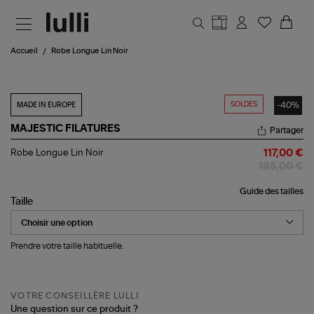
Aller au contenu principal
Accueil
Robe Longue Lin Noir
SOLDES
-40%
MADE IN EUROPE
MAJESTIC FILATURES
Partager
Robe
Robe Longue Lin Noir
117,00 €
Longue
195,00 €
Lin
Noir
Guide des tailles
Taille
Prendre votre taille habituelle.
VOTRE CONSEILLÈRE LULLI
Une question sur ce produit ?