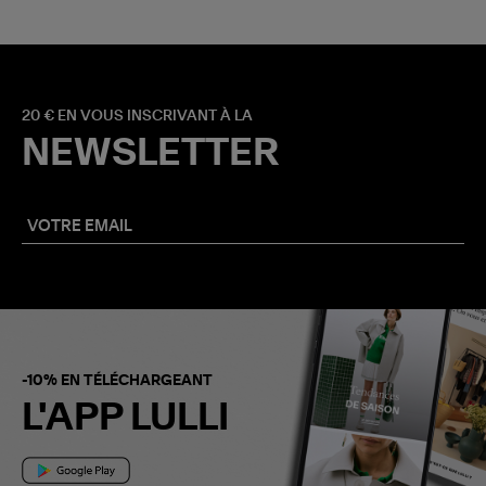
20 € EN VOUS INSCRIVANT À LA
NEWSLETTER
-10% EN TÉLÉCHARGEANT
L'APP LULLI