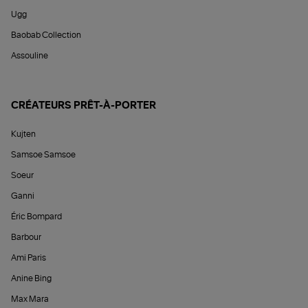
Ugg
Baobab Collection
Assouline
CRÉATEURS PRÊT-À-PORTER
Kujten
Samsoe Samsoe
Soeur
Ganni
Éric Bompard
Barbour
Ami Paris
Anine Bing
Max Mara