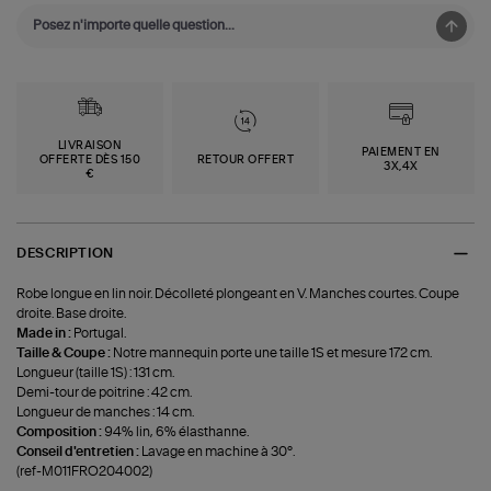
LIVRAISON
PAIEMENT EN
OFFERTE DÈS 150
RETOUR OFFERT
3X,4X
€
DESCRIPTION
Robe longue en lin noir. Décolleté plongeant en V. Manches courtes. Coupe
droite. Base droite.
Made in :
Portugal.
Taille & Coupe :
Notre mannequin porte une taille 1S et mesure 172 cm.
Longueur (taille 1S) : 131 cm.
Demi-tour de poitrine : 42 cm.
Longueur de manches : 14 cm.
Composition :
94% lin, 6% élasthanne.
Conseil d'entretien :
Lavage en machine à 30°.
(ref-M011FRO204002)