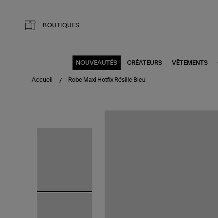
Aller au contenu principal
BOUTIQUES
NOUVEAUTÉS
CRÉATEURS
VÊTEMENTS
Accueil
Robe Maxi Hotfix Résille Bleu