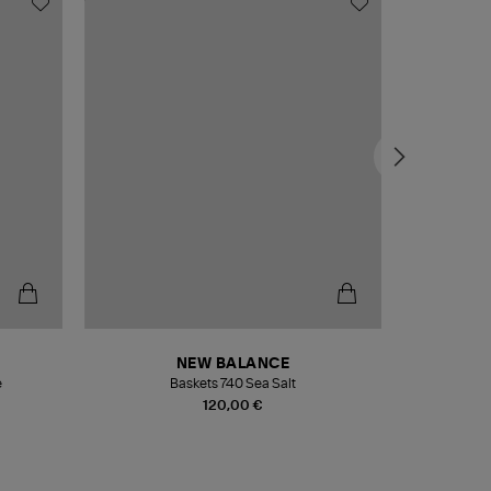
NEW BALANCE
e
Baskets 740 Sea Salt
Veste
120,00 €