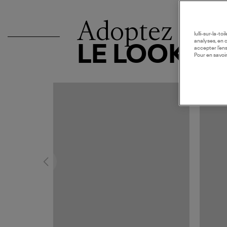
Adoptez
lulli-sur-la-t
analyses, en 
LE LOOK
accepter l’en
Pour en savoir
MADE I