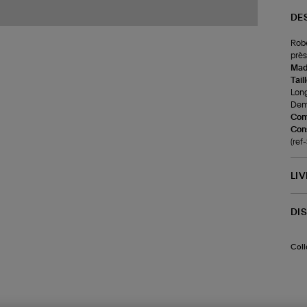
DE
Robe
près
Made
Tail
Long
Demi
Com
Cons
(re
LI
DI
Coll