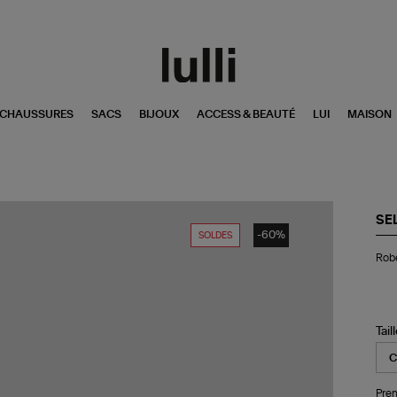
CHAUSSURES
SACS
BIJOUX
ACCESS & BEAUTÉ
LUI
MAISON
SE
-60%
SOLDES
Ro
Robe
Ma
Hot
Rés
Ble
Tail
Pren