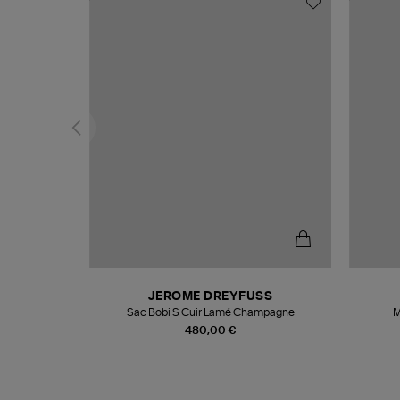
N
JEROME DREYFUSS
te
Sac Bobi S Cuir Lamé Champagne
M
480,00 €