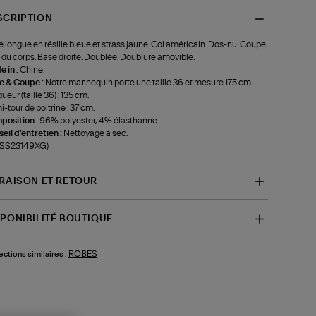
SCRIPTION
 longue en résille bleue et strass jaune. Col américain. Dos-nu. Coupe
 du corps. Base droite. Doublée. Doublure amovible.
 in :
Chine.
le & Coupe :
Notre mannequin porte une taille 36 et mesure 175 cm.
ueur (taille 36) : 135 cm.
-tour de poitrine : 37 cm.
position :
96% polyester, 4% élasthanne.
eil d'entretien :
Nettoyage à sec.
f-SS23149XG)
VRAISON ET RETOUR
SPONIBILITÉ BOUTIQUE
ROBES
ections similaires :