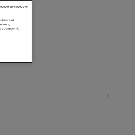
ntinuer sans accepter
ublicité et
étrer »,
s accepter »).