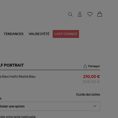
TENDANCES
VALISE D'ÉTÉ
LAST CHANCE
LF PORTRAIT
Partager
be
 Maxi Hotfix Résille Bleu
210,00 €
xi
fix
525,00 €
ille
u
Guide des tailles
le
dre votre taille habituelle.