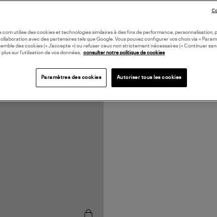
Co
oile.com utilise des cookies et technologies similaires à des fins de performance, personnalisation, p
collaboration avec des partenaires tels que Google. Vous pouvez configurer vos choix via « Param
semble des cookies (« J’accepte ») ou refuser ceux non strictement nécessaires (« Continuer san
 plus sur l’utilisation de vos données,
consulter notre politique de cookies
Paramètres des cookies
Autoriser tous les cookies
N EUROPE