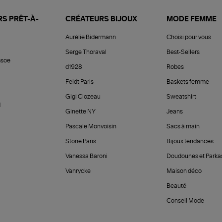
S PRÊT-À-
CRÉATEURS BIJOUX
MODE FEMME
Aurélie Bidermann
Choisi pour vous
Serge Thoraval
Best-Sellers
soe
d1928
Robes
Feidt Paris
Baskets femme
Gigi Clozeau
Sweatshirt
d
Ginette NY
Jeans
Pascale Monvoisin
Sacs à main
Stone Paris
Bijoux tendances
Vanessa Baroni
Doudounes et Parka
Vanrycke
Maison déco
Beauté
Conseil Mode