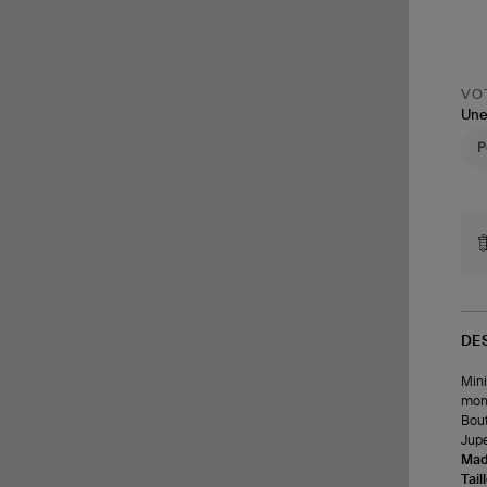
VOT
Une
DE
Mini
mont
Bout
Jupe
Made
Tail