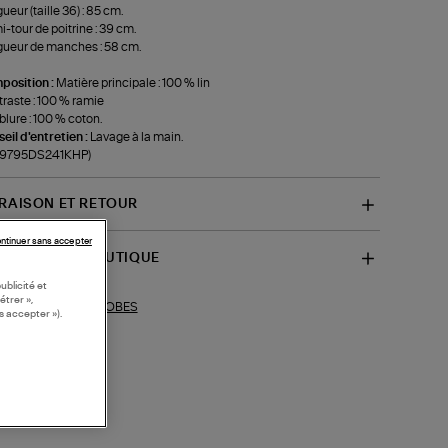
ueur (taille 36) : 85 cm.
-tour de poitrine : 39 cm.
ueur de manches : 58 cm.
position :
Matière principale : 100 % lin
raste : 100 % ramie
lure : 100 % coton.
eil d'entretien :
Lavage à la main.
f-9795DS241KHP)
VRAISON ET RETOUR
ntinuer sans accepter
SPONIBILITÉ BOUTIQUE
ublicité et
étrer »,
ROBES
ections similaires :
s accepter »).