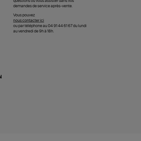
questions ou vous assister dans vos
demandes de service après-vente.
Vous pouvez
nous contacter ici
ou par téléphone au 04 91 44 61 67 du lundi
au vendredi de 9h à 18h.
N