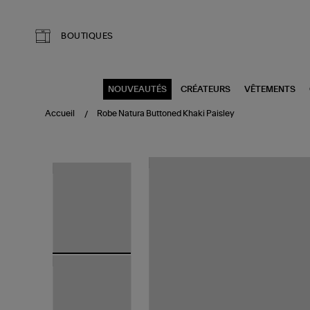
Aller au contenu principal
BOUTIQUES
NOUVEAUTÉS
CRÉATEURS
VÊTEMENTS
Accueil
Robe Natura Buttoned Khaki Paisley