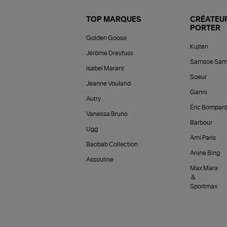
TOP MARQUES
CRÉATEUR
PORTER
Golden Goose
Kujten
Jérôme Dreyfuss
Samsoe Sam
Isabel Marant
Soeur
Jeanne Vouland
Ganni
Autry
Éric Bompar
Vanessa Bruno
Barbour
Ugg
Ami Paris
Baobab Collection
Anine Bing
Assouline
Max Mara
&
Sportmax