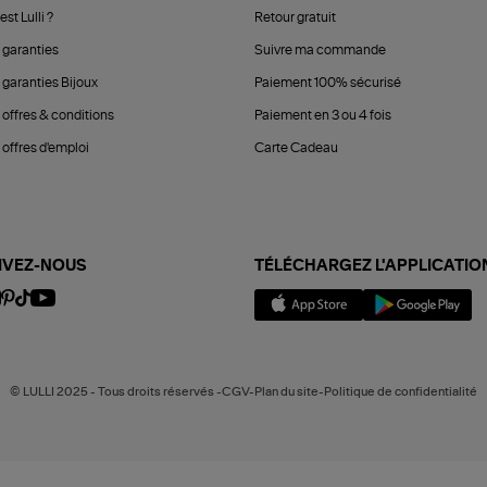
est Lulli ?
Retour gratuit
 garanties
Suivre ma commande
 garanties Bijoux
Paiement 100% sécurisé
 offres & conditions
Paiement en 3 ou 4 fois
offres d'emploi
Carte Cadeau
IVEZ-NOUS
TÉLÉCHARGEZ L'APPLICATIO
© LULLI 2025 - Tous droits réservés -CGV-Plan du site-Politique de confidentialité