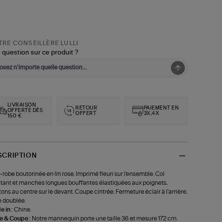
RE CONSEILLÈRE LULLI
 question sur ce produit ?
LIVRAISON
RETOUR
PAIEMENT EN
OFFERTE DÈS
OFFERT
3X,4X
150 €
SCRIPTION
-robe boutonnée en lin rose. Imprimé fleuri sur l'ensemble. Col
ant et manches longues bouffantes élastiquées aux poignets.
ons au centre sur le devant. Coupe cintrée. Fermeture éclair à l'arrière.
 doublée.
 in :
Chine.
le & Coupe :
Notre mannequin porte une taille 36 et mesure 172 cm.