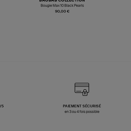
BAOBAB COLLECTION
Bougie Max 10 Black Pearls
Paréo Fou
90,00 €
3/5
PAIEMENT SÉCURISÉ
en 3 ou 4 fois possible