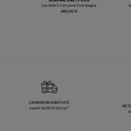
T
JEROME DREYFUSS
k
Sac Bobi S Cuir Lamé Champagne
M
480,00 €
LIVRAISON GRATUITE
RET
à partir de 150 € d'achat*
d