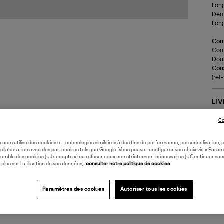
Long
Demi
Long
Com
Cont
Doub
Cons
(re
LI
Co
DI
oile.com utilise des cookies et technologies similaires à des fins de performance, personnalisation, p
collaboration avec des partenaires tels que Google. Vous pouvez configurer vos choix via « Param
Coll
semble des cookies (« J’accepte ») ou refuser ceux non strictement nécessaires (« Continuer san
 plus sur l’utilisation de vos données,
consulter notre politique de cookies
Paramètres des cookies
Autoriser tous les cookies