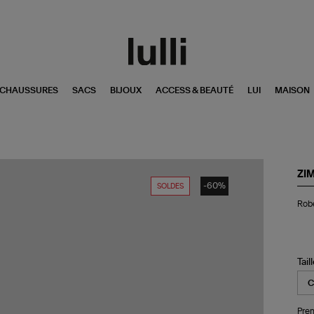
CHAUSSURES
SACS
BIJOUX
ACCESS & BEAUTÉ
LUI
MAISON
ZI
-60%
SOLDES
Ro
Robe
Nat
Bu
Kha
Pai
Tail
Pren