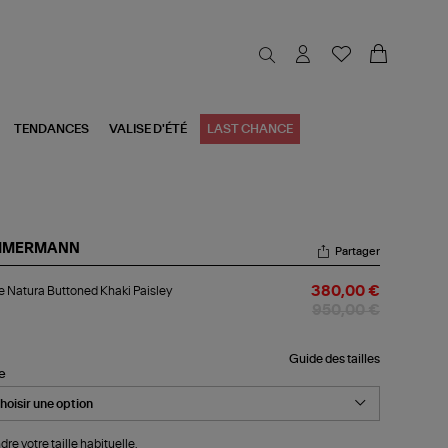
TENDANCES
VALISE D'ÉTÉ
LAST CHANCE
MMERMANN
Partager
be
 Natura Buttoned Khaki Paisley
380,00 €
ura
ttoned
950,00 €
ki
sley
Guide des tailles
le
dre votre taille habituelle.