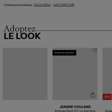
-
SACS SEAU
SACS EN CUIR
Collections similaires :
Adoptez
LE LOOK
MADE IN EUROPE
-50%
JEANNE VOULAND
Bottines Badi 70 Cuir Mat Noir
Robe