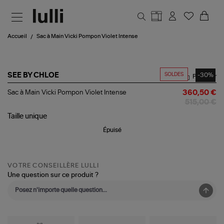
Aller au contenu principal
Accueil
Sac à Main Vicki Pompon Violet Intense
SOLDES
-30%
SEE BY CHLOE
Partager
Sac
Sac à Main Vicki Pompon Violet Intense
360,50 €
à
515,00 €
Main
Vicki
Taille
unique
Pompon
Épuisé
Violet
Intense
VOTRE CONSEILLÈRE LULLI
Une question sur ce produit ?