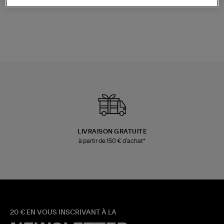
Champagne
Mousse
480,00 €
189,00 €
LIVRAISON GRATUITE
à partir de 150 € d'achat*
20 € EN VOUS INSCRIVANT À LA