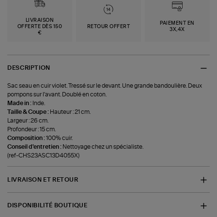
LIVRAISON
PAIEMENT EN
OFFERTE DÈS 150
RETOUR OFFERT
3X,4X
€
DESCRIPTION
Sac seau en cuir violet. Tressé sur le devant. Une grande bandoulière. Deux
pompons sur l'avant. Doublé en coton.
Made in :
Inde.
Taille & Coupe :
Hauteur : 21 cm.
Largeur : 26 cm.
Profondeur : 15 cm.
Composition :
100% cuir.
Conseil d'entretien :
Nettoyage chez un spécialiste.
(ref-CHS23ASC13D4055X)
LIVRAISON ET RETOUR
DISPONIBILITÉ BOUTIQUE