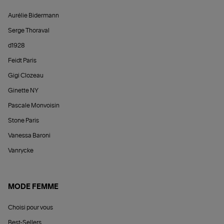
Aurélie Bidermann
Serge Thoraval
d1928
Feidt Paris
Gigi Clozeau
Ginette NY
Pascale Monvoisin
Stone Paris
Vanessa Baroni
Vanrycke
MODE FEMME
Choisi pour vous
Best-Sellers