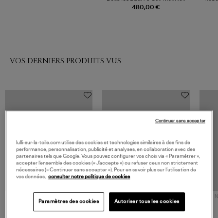
480,00 €
VOS DERNIERS PRODUITS VUS
Continuer sans accepter
lulli-sur-la-toile.com utilise des cookies et technologies similaires à des fins de
performance, personnalisation, publicité et analyses, en collaboration avec des
partenaires tels que Google. Vous pouvez configurer vos choix via « Paramétrer »,
accepter l’ensemble des cookies (« J’accepte ») ou refuser ceux non strictement
nécessaires (« Continuer sans accepter »). Pour en savoir plus sur l’utilisation de
vos données,
consulter notre politique de cookies
NOUVELLE COLLECTION
N
Paramètres des cookies
Autoriser tous les cookies
JEROME DREYFUSS
TORAL
Sac Bobi S Cuir Lamé
Mocassins Killian Sport