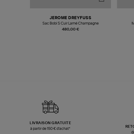
N
JEROME DREYFUSS
te
Sac Bobi S Cuir Lamé Champagne
M
480,00 €
LIVRAISON GRATUITE
RET
à partir de 150 € d'achat*
d