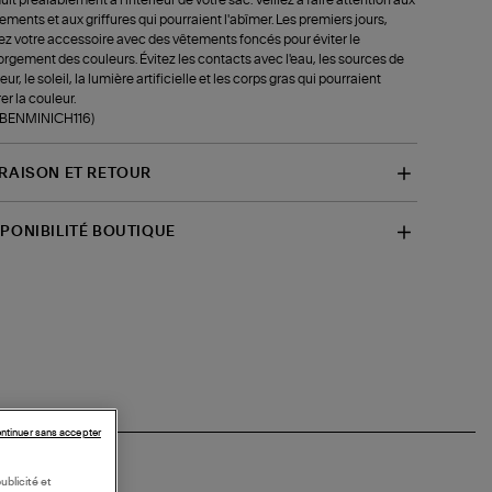
tements et aux griffures qui pourraient l'abîmer. Les premiers jours,
ez votre accessoire avec des vêtements foncés pour éviter le
rgement des couleurs. Évitez les contacts avec l'eau, les sources de
ur, le soleil, la lumière artificielle et les corps gras qui pourraient
rer la couleur.
f-BENMINICH116)
VRAISON ET RETOUR
SPONIBILITÉ BOUTIQUE
ntinuer sans accepter
ublicité et