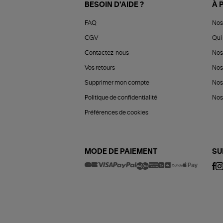
BESOIN D'AIDE ?
À 
FAQ
Nos
CGV
Qui 
Contactez-nous
Nos
Vos retours
Nos
Supprimer mon compte
Nos
Politique de confidentialité
Nos 
Préférences de cookies
MODE DE PAIEMENT
SU