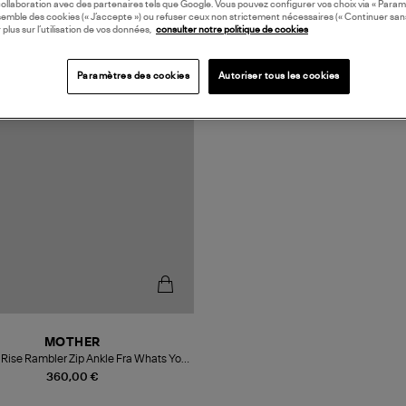
collaboration avec des partenaires tels que Google. Vous pouvez configurer vos choix via « Param
semble des cookies (« J’accepte ») ou refuser ceux non strictement nécessaires (« Continuer san
 plus sur l’utilisation de vos données,
consulter notre politique de cookies
Paramètres des cookies
Autoriser tous les cookies
MOTHER
 Rise Rambler Zip Ankle Fra Whats Your
Sig
360,00 €