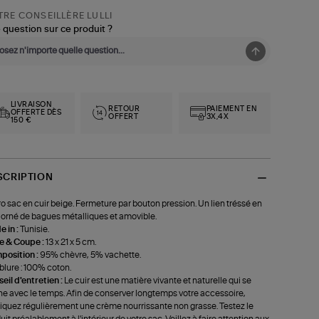
RE CONSEILLÈRE LULLI
 question sur ce produit ?
LIVRAISON
RETOUR
PAIEMENT EN
OFFERTE DÈS
OFFERT
3X,4X
150 €
SCRIPTION
o sac en cuir beige. Fermeture par bouton pression. Un lien tréssé en
, orné de bagues métalliques et amovible.
 in :
Tunisie.
le & Coupe :
13 x 21 x 5 cm.
position :
95% chèvre, 5% vachette.
lure : 100% coton.
eil d'entretien :
Le cuir est une matière vivante et naturelle qui se
ne avec le temps. Afin de conserver longtemps votre accessoire,
iquez régulièrement une crème nourrissante non grasse. Testez le
uit préalablement à l'intérieur de votre sac. Veillez à faire attention aux