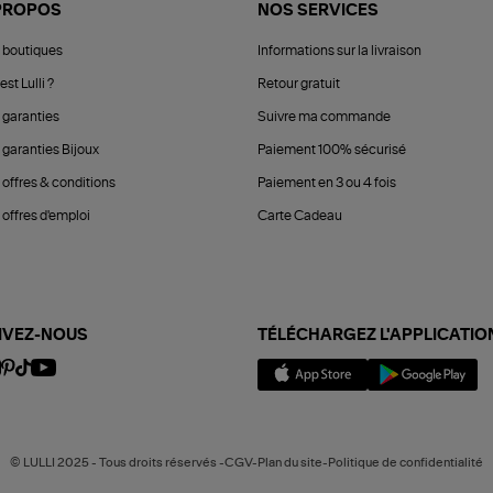
PROPOS
NOS SERVICES
 boutiques
Informations sur la livraison
est Lulli ?
Retour gratuit
 garanties
Suivre ma commande
 garanties Bijoux
Paiement 100% sécurisé
 offres & conditions
Paiement en 3 ou 4 fois
offres d'emploi
Carte Cadeau
IVEZ-NOUS
TÉLÉCHARGEZ L'APPLICATIO
© LULLI 2025 - Tous droits réservés -CGV-Plan du site-Politique de confidentialité