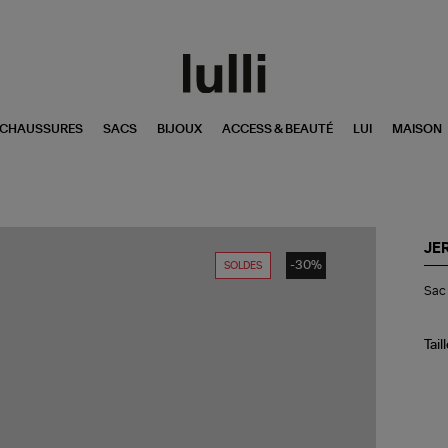
CHAUSSURES
SACS
BIJOUX
ACCESS & BEAUTÉ
LUI
MAISON
JE
-30%
SOLDES
Sa
Sac 
Be
Min
Cui
Écr
Tail
Gra