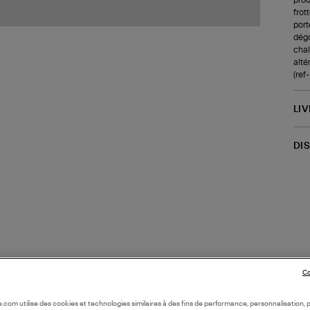
frot
port
dégo
chale
alté
(re
LI
DI
Co
oile.com utilise des cookies et technologies similaires à des fins de performance, personnalisation, p