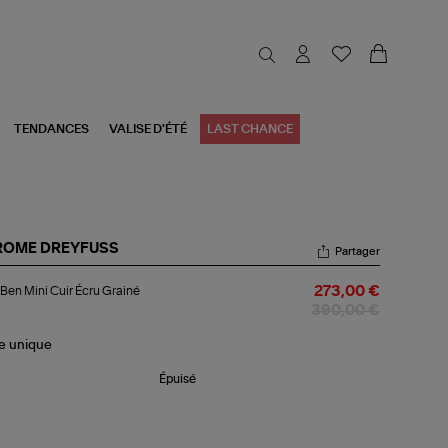
TENDANCES
VALISE D'ÉTÉ
LAST CHANCE
ROME DREYFUSS
Partager
c
Ben Mini Cuir Écru Grainé
273,00 €
n
i
390,00 €
r
u
le
unique
iné
Épuisé