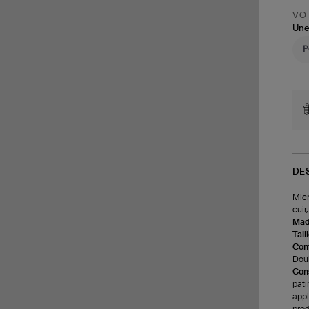
VOT
Une
DE
Micr
cuir
Made
Tail
Com
Doub
Cons
pati
appl
prod