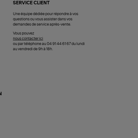
SERVICE CLIENT
Une équipe dédiée pour répondre à vos
questions ou vous assister dans vos
demandes de service après-vente.
Vous pouvez
nous contacter ici
ou par téléphone au 04 91 44 61 67 du lundi
au vendredi de 9h à 18h.
N