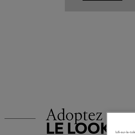
Adoptez
LE LOOK
lulli-sur-la-t