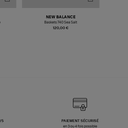
NEW BALANCE
e
Baskets 740 Sea Salt
Veste
120,00 €
3/5
PAIEMENT SÉCURISÉ
en 3 ou 4 fois possible