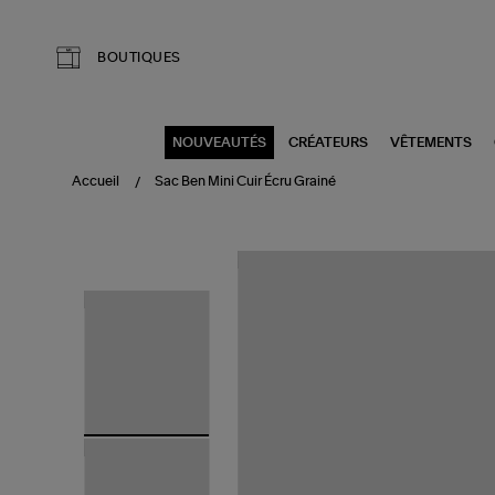
Aller au contenu principal
BOUTIQUES
NOUVEAUTÉS
CRÉATEURS
VÊTEMENTS
Accueil
Sac Ben Mini Cuir Écru Grainé