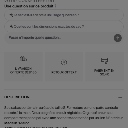
VOTRE CONSEILLÈRE LULLI
Une question sur ce produit ?
Le sac est-il adapté à un usage quotidien ?
Quelles sont les dimensions exactes du sac ?
LIVRAISON
PAIEMENT EN
OFFERTE DÈS 150
RETOUR OFFERT
3X,4X
€
DESCRIPTION
Sac cabas porté main ou épaule taille S. Fermeture par une patte centrale
tressée à la main. Deux poignées en cuir réglables. Organisé en un seul
compartiment principal avec une pochette accrochée par un lien à l'intérieur.
Made in :
Maroc.