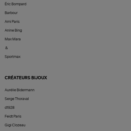
Éric Bompard
Barbour
Ami Paris
Anine Bing
Max Mara
&
Sportmax
CRÉATEURS BIJOUX
Aurélie Bidermann
Serge Thoraval
d1928
Feidt Paris
Gigi Clozeau