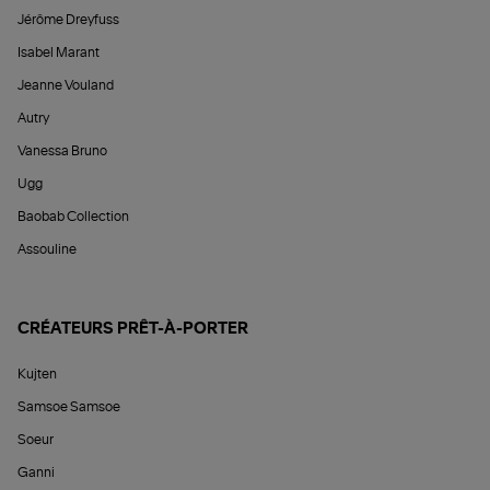
Jérôme Dreyfuss
Isabel Marant
Jeanne Vouland
Autry
Vanessa Bruno
Ugg
Baobab Collection
Assouline
CRÉATEURS PRÊT-À-PORTER
Kujten
Samsoe Samsoe
Soeur
Ganni