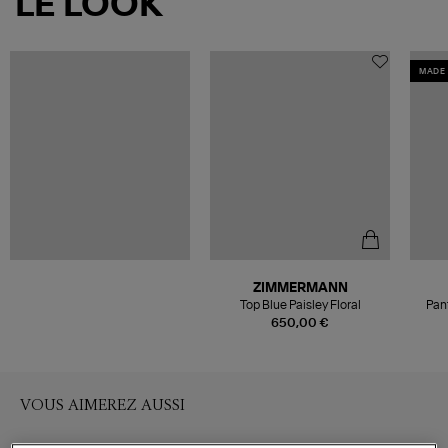
LE LOOK
MADE 
ZIMMERMANN
Top Blue Paisley Floral
Pan
650,00 €
VOUS AIMEREZ AUSSI