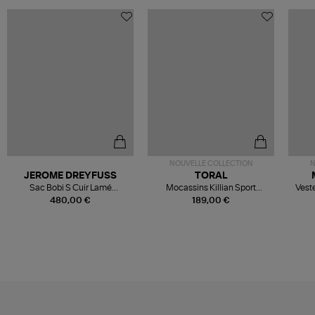
NOUVELLE COLLECTION
N
JEROME DREYFUSS
TORAL
Sac Bobi S Cuir Lamé
Mocassins Killian Sport
Veste
Champagne
Mousse
480,00 €
189,00 €