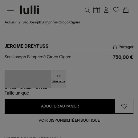
Aller au contenu principal
Accueil
Sac Joseph S Imprimé Croco Cigare
JEROME DREYFUSS
Partager
Sac
Sac Joseph S Imprimé Croco Cigare
750,00 €
Joseph
S
Imprimé
Croco
+
4
Cigare
Voir plus
Taille
unique
AJOUTER AU PANIER
VOIR DISPONIBILITÉ EN BOUTIQUE