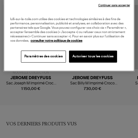
Continuer sans accepter
lulli-sur-la-toile.com utilise des cookies et technologies similaires à des fins de
performance, personnalisation, publicité et analyses, en collaboration avec des
partenaires tels que Google. Vous pouvez configurer vos choix via « Paramétrer »,
accepter l’ensemble des cookies (« J’accepte ») ou refuser ceux non strictement
nécessaires (« Continuer sans accepter »). Pour en savoir plus sur l’utilisation de
vos données,
consulter notre politique de cookies
Paramètres des cookies
Autoriser tous les cookies
NOUVELLE COLLECTION
JEROME DREYFUSS
JEROME DREYFUSS
Sac Joseph M Imprimé Croco
Sac Billy M Imprimé Croco
S
Cigare
Cigare
1 150,00 €
730,00 €
VOS DERNIERS PRODUITS VUS