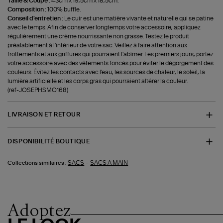
Taille & Coupe :
43cm x 19,5cm x 18,5cm.
Composition :
100% buffle.
Conseil d'entretien :
Le cuir est une matière vivante et naturelle qui se patine
avec le temps. Afin de conserver longtemps votre accessoire, appliquez
régulièrement une crème nourrissante non grasse. Testez le produit
préalablement à l'intérieur de votre sac. Veillez à faire attention aux
frottements et aux griffures qui pourraient l'abîmer. Les premiers jours, portez
votre accessoire avec des vêtements foncés pour éviter le dégorgement des
couleurs. Évitez les contacts avec l'eau, les sources de chaleur, le soleil, la
lumière artificielle et les corps gras qui pourraient altérer la couleur.
(ref-JOSEPHSMO168)
LIVRAISON ET RETOUR
DISPONIBILITÉ BOUTIQUE
-
SACS
SACS A MAIN
Collections similaires :
Adoptez